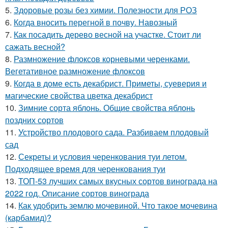
5.
Здоровые розы без химии. Полезности для РОЗ
6.
Когда вносить перегной в почву. Навозный
7.
Как посадить дерево весной на участке. Стоит ли
сажать весной?
8.
Размножение флоксов корневыми черенками.
Вегетативное размножение флоксов
9.
Когда в доме есть декабрист. Приметы, суеверия и
магические свойства цветка декабрист
10.
Зимние сорта яблонь. Общие свойства яблонь
поздних сортов
11.
Устройство плодового сада. Разбиваем плодовый
сад
12.
Секреты и условия черенкования туи летом.
Подходящее время для черенкования туи
13.
ТОП-53 лучших самых вкусных сортов винограда на
2022 год. Описание сортов винограда
14.
Как удобрить землю мочевиной. Что такое мочевина
(карбамид)?