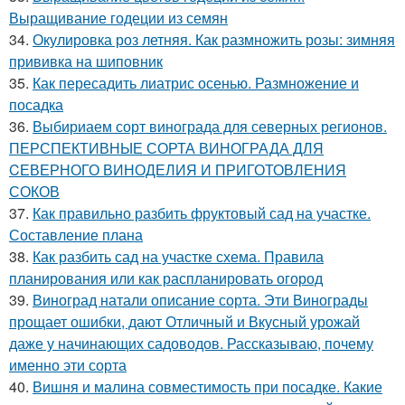
Выращивание годеции из семян
34.
Окулировка роз летняя. Как размножить розы: зимняя
прививка на шиповник
35.
Как пересадить лиатрис осенью. Размножение и
посадка
36.
Выбириаем сорт винограда для северных регионов.
ПЕРСПЕКТИВНЫЕ СОРТА ВИНОГРАДА ДЛЯ
CЕВЕРНОГО ВИНОДЕЛИЯ И ПРИГОТОВЛЕНИЯ
СОКОВ
37.
Как правильно разбить фруктовый сад на участке.
Составление плана
38.
Как разбить сад на участке схема. Правила
планирования или как распланировать огород
39.
Виноград натали описание сорта. Эти Винограды
прощает ошибки, дают Отличный и Вкусный урожай
даже у начинающих садоводов. Рассказываю, почему
именно эти сорта
40.
Вишня и малина совместимость при посадке. Какие