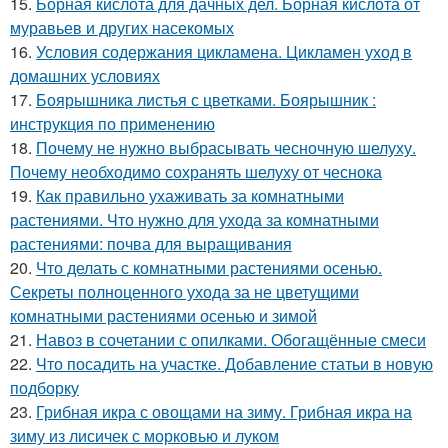
15.
Борная кислота для дачных дел. Борная кислота от
муравьев и других насекомых
16.
Условия содержания цикламена. Цикламен уход в
домашних условиях
17.
Боярышника листья с цветками. Боярышник :
инструкция по применению
18.
Почему не нужно выбрасывать чесночную шелуху.
Почему необходимо сохранять шелуху от чеснока
19.
Как правильно ухаживать за комнатными
растениями. Что нужно для ухода за комнатными
растениями: почва для выращивания
20.
Что делать с комнатными растениями осенью.
Секреты полноценного ухода за не цветущими
комнатными растениями осенью и зимой
21.
Навоз в сочетании с опилками. Обогащённые смеси
22.
Что посадить на участке. Добавление статьи в новую
подборку
23.
Грибная икра с овощами на зиму. Грибная икра на
зиму из лисичек с морковью и луком