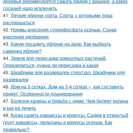
деревья рекомендуется сажать рядом с вишней, а каких
соседей надо исключить
41.
Летние яблони сорта. Сорта, с которыми пора
распрощаться
42.
Нормы внесения суперфосфата осенью. Сроки
внесения удобрения
43.
Какую посадить яблоню на даче. Как выбрать
саженец яблони?
44.
Земля для пересадки комнатных растений.
Определиться, нужна ли пересадка и какая
45.
Шкафчики для раздевалок спортзал. Шкафчики для
раздевалок
46.
Дом на 3 сотках. Дом на 3-4 сотках –, как составить
проект. Особенности планирования
47.
Болезни калины и борьба с ними. Чем болеет калина
и как ее лечить
48.
Когда садить нарциссы и крокусы. Садим в открытый
грунт нарциссы, тюльпаны и крокусы осенью. Как
правильно?