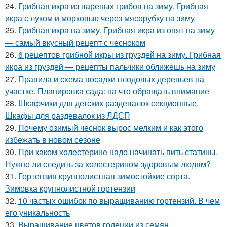
24.
Грибная икра из вареных грибов на зиму. Грибная
икра с луком и морковью через мясорубку на зиму
25.
Грибная икра на зиму. Грибная икра из опят на зиму
— самый вкусный рецепт с чесноком
26.
6 рецептов грибной икры из груздей на зиму. Грибная
икра из груздей — рецепты пальчики оближешь на зиму
27.
Правила и схема посадки плодовых деревьев на
участке. Планировка сада: на что обращать внимание
28.
Шкафчики для детских раздевалок секционные.
Шкафы для раздевалок из ЛДСП
29.
Почему озимый чеснок вырос мелким и как этого
избежать в новом сезоне
30.
При каком холестерине надо начинать пить статины.
Нужно ли следить за холестерином здоровым людям?
31.
Гортензия крупнолистная зимостойкие сорта.
Зимовка крупнолистной гортензии
32.
10 частых ошибок по выращиванию гортензий. В чем
его уникальность
33.
Выращивание цветов годеции из семян.