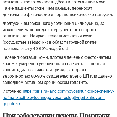
возможны кровоточивость дёсен и потемнение мочи.
Такие пациенты хуже, чем раньше, переносят
длительные физические и нервно-психические нагрузки.
Желтухи и выраженного увеличения билирубина, за
исключением периода интеркурентного острого
гепатита, нет. Неяркая телеангиоэктазия кожи
(сосудистые звёздочки) в области грудной клетки
наблюдаются у 40-60% людей с ЦП.
Телеангиоэктазии кожи, плотная печень с фестончатым
краем и умеренно увеличенная селезёнка — ценная
клинико-диагностическая триада, которая с
вероятностью 80-90% свидетельствует о ЦП или далеко
зашедшем активном хроническом гепатите.
Источник:
https://girls.ru-land.com/novosti/funkcii-pecheni-v-
normalizacii-izbytochnogo-vesa-fosfoglivr-pri-zhirovom-
gepatoze
При заболевании печени. Признаки