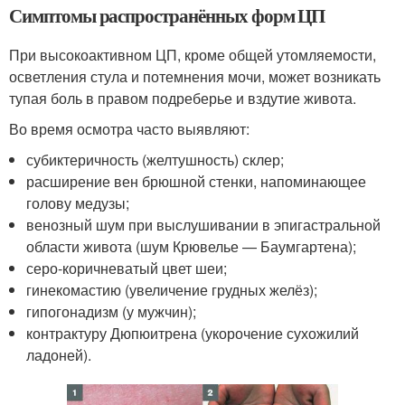
Симптомы распространённых форм ЦП
При высокоактивном ЦП, кроме общей утомляемости,
осветления стула и потемнения мочи, может возникать
тупая боль в правом подреберье и вздутие живота.
Во время осмотра часто выявляют:
субиктеричность (желтушность) склер;
расширение вен брюшной стенки, напоминающее
голову медузы;
венозный шум при выслушивании в эпигастральной
области живота (шум Крювелье — Баумгартена);
серо-коричневатый цвет шеи;
гинекомастию (увеличение грудных желёз);
гипогонадизм (у мужчин);
контрактуру Дюпюитрена (укорочение сухожилий
ладоней).