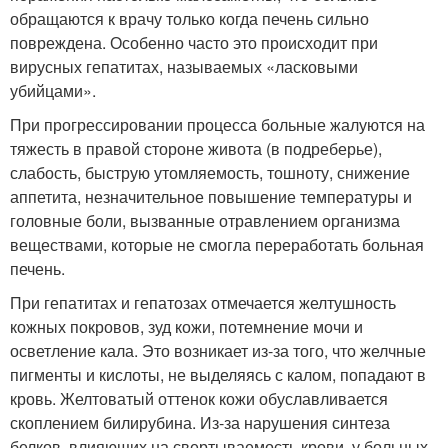
обращаются к врачу только когда печень сильно
повреждена. Особенно часто это происходит при
вирусных гепатитах, называемых «ласковыми
убийцами».
При прогрессировании процесса больные жалуются на
тяжесть в правой стороне живота (в подреберье),
слабость, быструю утомляемость, тошноту, снижение
аппетита, незначительное повышение температуры и
головные боли, вызванные отравлением организма
веществами, которые не смогла переработать больная
печень.
При гепатитах и гепатозах отмечается желтушность
кожных покровов, зуд кожи, потемнение мочи и
осветление кала. Это возникает из-за того, что желчные
пигменты и кислоты, не выделяясь с калом, попадают в
кровь. Желтоватый оттенок кожи обуславливается
скоплением билирубина. Из-за нарушения синтеза
белков, влияющих на свертываемость крови, у больных