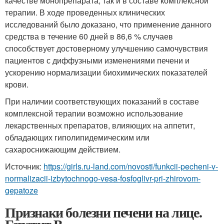
качестве монопрепарата, так и в составе комплексной
терапии. В ходе проведенных клинических
исследований было доказано, что применение данного
средства в течение 60 дней в 86,6 % случаев
способствует достоверному улучшению самочувствия
пациентов с диффузными изменениями печени и
ускорению нормализации биохимических показателей
крови.
При наличии соответствующих показаний в составе
комплексной терапии возможно использование
лекарственных препаратов, влияющих на аппетит,
обладающих гиполипидемическим или
сахароснижающим действием.
Источник:
https://girls.ru-land.com/novosti/funkcii-pecheni-v-
normalizacii-izbytochnogo-vesa-fosfoglivr-pri-zhirovom-
gepatoze
Признаки болезни печени на лице.