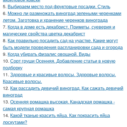
5.
Выбираем место под фруктовые посадки. Стиль
6.
Можно ли размножать виноград зелеными черенками
летом. Заготовка и хранение черенков винограда
7.
Когда в доме есть декабрист. Приметы, суеверия и
магические свойства цветка декабрист
8.
Как правильно посадить сад на участке. Какие могут
быть модели проведения распланировки сада и огорода
9.
Когда убирать физалис овощной. Виды
10.
Сорт груши Осенняя. Добавление статьи в новую
подборку
11.
Здоровые и красивые волосы. Здоровые волосы.
Красивые волосы.
12.
Как рассадить девичий виноград. Как сажать девичий
виноград
13.
Осенняя ромашка высокая. Канадская ромашка -
самая крупная ромашка
14.
Какой тканью красить яйца. Как покрасить яйца
лоскутами?