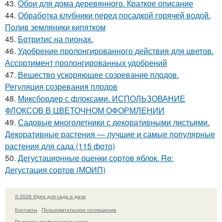
43.
Обои для дома деревянного. Краткое описание
44.
Обработка клубники перед посадкой горячей водой.
Полив земляники кипятком
45.
Ботритис на пионах.
46.
Удобрение пролонгированного действия для цветов.
Ассортимент пролонгированных удобрений
47.
Вещество ускоряющее созревание плодов.
Регуляция созревания плодов
48.
Миксбордер с флоксами. ИСПОЛЬЗОВАНИЕ
ФЛОКСОВ В ЦВЕТОЧНОМ ОФОРМЛЕНИИ
49.
Садовые многолетники с декоративными листьями.
Декоративные растения — лучшие и самые популярные
растения для сада (115 фото)
50.
Дегустационные оценки сортов яблок. Re:
Дегустация сортов (МОИП)
© 2026 Идеи для сада и дачи
Контакты
Пользовательское соглашение
Политика конфидециальности