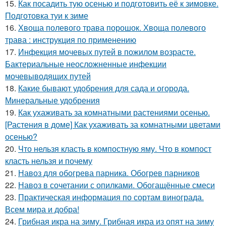
15.
Как посадить тую осенью и подготовить её к зимовке.
Подготовка туи к зиме
16.
Хвоща полевого трава порошок. Хвоща полевого
трава : инструкция по применению
17.
Инфекция мочевых путей в пожилом возрасте.
Бактериальные неосложненные инфекции
мочевыводящих путей
18.
Какие бывают удобрения для сада и огорода.
Минеральные удобрения
19.
Как ухаживать за комнатными растениями осенью.
[Растения в доме] Как ухаживать за комнатными цветами
осенью?
20.
Что нельзя класть в компостную яму. Что в компост
класть нельзя и почему
21.
Навоз для обогрева парника. Обогрев парников
22.
Навоз в сочетании с опилками. Обогащённые смеси
23.
Практическая информация по сортам винограда.
Всем мира и добра!
24.
Грибная икра на зиму. Грибная икра из опят на зиму