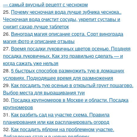
— самый вкусный рецепт с чесноком
25.
Почему чесночная вода лучше зубчика чеснока..
Чесночная вода очистит сосуды, укрепит суставы и
снизит сахар лучше таблеток
26.
Виноград магия описание сорта. Сорт винограда
магия фото и описание отзывы
27.
Время посадки луковичных цветов осенью. Поздняя
посадка луковичных. Как это правильно сделать — и
когда сажать уже нельзя
28.
5 быстрых способов размножить тую в домашних
условиях. Подходящее время для размножения
29.
Как посадить тую осенью в открытый грунт пошагово.
Выбор места для выращивания туи
30.
Посадка крупномеров в Москве и области. Посадка
крупномеров
31.
Как разбить сад на участке схема. Правила
планирования или как распланировать огород
32.
Как посадить яблони на проблемном участке.
Добавление статьи в новую подборку