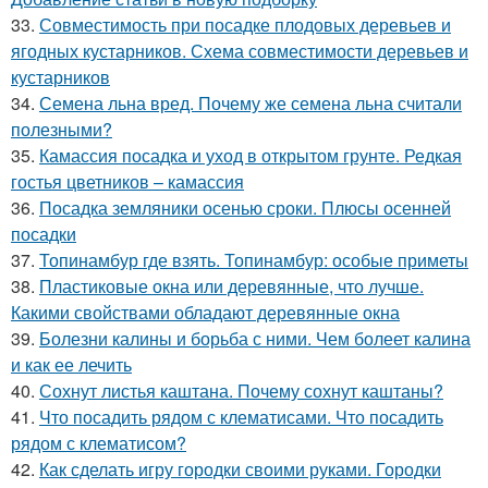
33.
Совместимость при посадке плодовых деревьев и
ягодных кустарников. Схема совместимости деревьев и
кустарников
34.
Семена льна вред. Почему же семена льна считали
полезными?
35.
Камассия посадка и уход в открытом грунте. Редкая
гостья цветников – камассия
36.
Посадка земляники осенью сроки. Плюсы осенней
посадки
37.
Топинамбур где взять. Топинамбур: особые приметы
38.
Пластиковые окна или деревянные, что лучше.
Какими свойствами обладают деревянные окна
39.
Болезни калины и борьба с ними. Чем болеет калина
и как ее лечить
40.
Сохнут листья каштана. Почему сохнут каштаны?
41.
Что посадить рядом с клематисами. Что посадить
рядом с клематисом?
42.
Как сделать игру городки своими руками. Городки