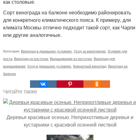
как столовые.
Сорт винограда на балконе необходимо районировать
для конкретного климатического пояса. К примеру, для
климата Москвы отлично подходит такой сорт, как Чарли
или другие аналогичные.
Категории:
Виноград в домашних условиях
,
Уход за виноградом
,
Условия для
роста
,
Виноград из косточки
,
Выращивание из косточки
,
Виноград для
выращивания
,
Уход в домашних условиях
,
Комнатный виноград
,
Виноград на
балконе
Читайте также
Деревья красивые осенью. Неприхотливые деревья и
кустарники с красивой осенней листвой