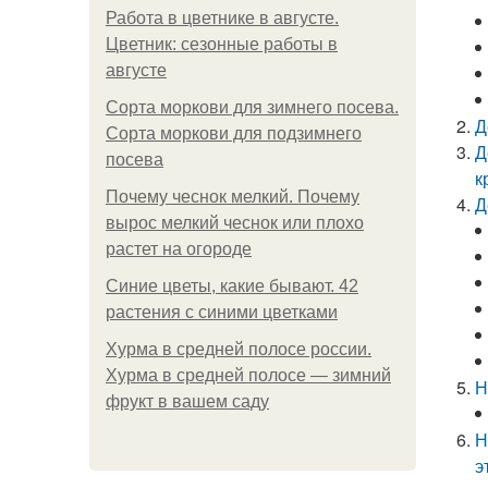
Работа в цветнике в августе.
Цветник: сезонные работы в
августе
Сорта моркови для зимнего посева.
Д
Сорта моркови для подзимнего
Д
посева
к
Почему чеснок мелкий. Почему
Д
вырос мелкий чеснок или плохо
растет на огороде
Синие цветы, какие бывают. 42
растения с синими цветками
Хурма в средней полосе россии.
Хурма в средней полосе — зимний
Н
фрукт в вашем саду
Н
э