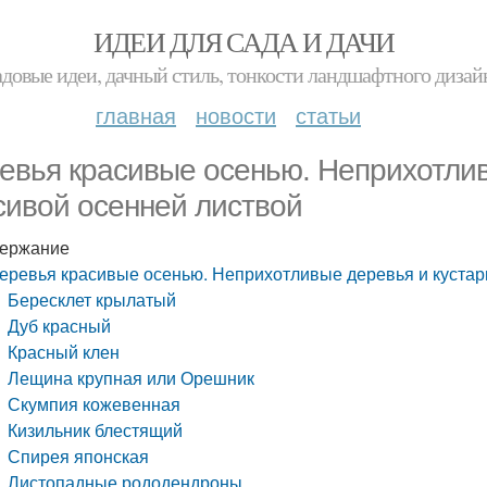
ИДЕИ ДЛЯ САДА И ДАЧИ
адовые идеи, дачный стиль, тонкости ландшафтного дизай
главная
новости
статьи
евья красивые осенью. Неприхотлив
сивой осенней листвой
ержание
еревья красивые осенью. Неприхотливые деревья и кустар
Бересклет крылатый
Дуб красный
Красный клен
Лещина крупная или Орешник
Скумпия кожевенная
Кизильник блестящий
Спирея японская
Листопадные рододендроны