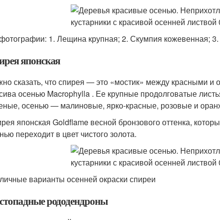
фотографии: 1. Лещина крупная; 2. Скумпия кожевенная; 3
ирея японская
но сказать, что спирея — это «мостик» между красными и
сива осенью Macrophylla . Ее крупные продолговатые листь
еные, осенью — малиновые, ярко-красные, розовые и ора
рея японская Goldflame весной бронзового оттенка, котор
нью переходит в цвет чистого золота.
личные варианты осенней окраски спиреи
стопадные рододендроны