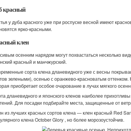
б красный
тья у дуба красного уже при роспуске весной имеют красно
новятся ярко-красными.
асный клен
сивым осенним нарядом могут похвастаться несколько вид
нский красный и манчжурский.
ременные сорта клена дланевидного уже с весны покрываю
тов зелеными), осенью с оранжево-красноватым оттенком. К
орая приобретает особое очарование в лучах мягкого осен
та дланевидного и японского кленов наиболее прихотливы
тений. Для посадки подбирайте места, защищенные от ветр
н из лучших красных сортов клена — клен красный Red San
улярного клена October Glory , но более морозоустойчив.