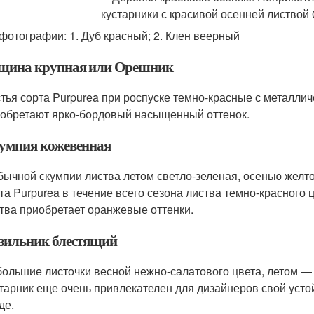
фотографии: 1. Дуб красный; 2. Клен веерный
щина крупная или Орешник
тья сорта Purpurea при роспуске темно-красные с металлич
обретают ярко-бордовый насыщенный оттенок.
умпия кожевенная
бычной скумпии листва летом светло-зеленая, осенью желт
та Purpurea в течение всего сезона листва темно-красного ц
тва приобретает оранжевые оттенки.
зильник блестящий
ольшие листочки весной нежно-салатового цвета, летом — 
тарник еще очень привлекателен для дизайнеров свой усто
де.