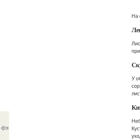
На 
Ле
Лис
при
Ск
У о
сор
лис
Ки
Неб
⇦
Кус
ухо