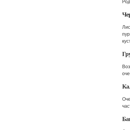
Род
Че
Лис
пур
кус
Гр
Воз
оче
Ка
Оче
час
Ба