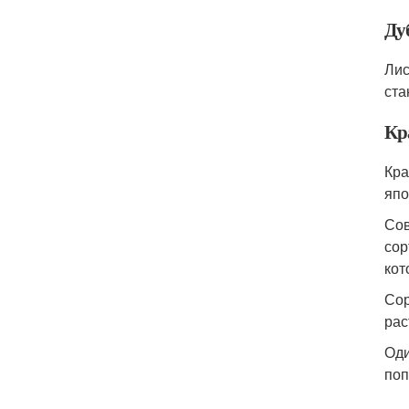
Ду
Лис
ста
Кр
Кра
япо
Сов
сор
кот
Сор
рас
Оди
поп