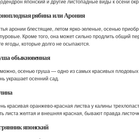
одендрон японский и другие листопадные виды к осени ок
рноплодная рябина или Арония
тья аронии блестящие, летом ярко-зеленые, осенью приобр
пуровые. Кроме того, она может сильно продлить общий пер
те ягоды, которые долго не осыпаются.
уша обыкновенная
можно, осенью груша — одно из самых красивых плодовых 
нь украшает осенний сад.
лина
нь красивая оранжево-красная листва у калины трехлопаст
ть листа желтая и внешняя красная, бывают правда листоч
грянник японский