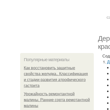
с
Дер
кра
Сод
Популярные материалы
Д
Как восстановить защитные
свойства желудка.. Классификация
и стадии развития атрофического
гастрита
Урожайность ремонтантной
малины. Ранние сорта ремотантной
малины