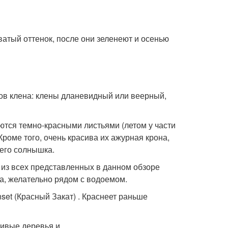
ватый оттенок, после они зеленеют и осенью
ов клена: клены дланевидный или веерный,
тся темно-красными листьями (летом у части
роме того, очень красива их ажурная крона,
него солнышка.
 из всех представленных в данном обзоре
а, желательно рядом с водоемом.
set (Красный Закат) . Краснеет раньше