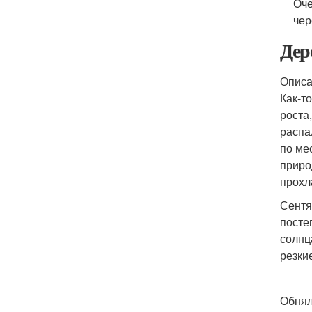
Оче
чер
Дер
Описан
Как-т
роста
распа
по ме
приро
прохл
Сентя
посте
солнц
резки
Обнял