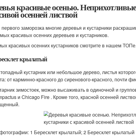
евья красивые осенью. Неприхотливые 
сивой осенней листвой
 первого заморозка многие деревья и кустарники раскраш
амых красивых осенних деревьев и кустарников.
мых красивых осенних кустарников смотрите в нашем ТОПе
ресклет крылатый
топадный кустарник или небольшое дерево, листья которог
та: от карминно-красного до сиренового-красного, почти фи
тарник зимостоек, можно высаживать в одиночной и группо
pactus и Chicago Fire . Кроме того, красной осенней листв
ященный.
фотографии: 1 Бересклет крылатый; 2 Бересклет крылатый 