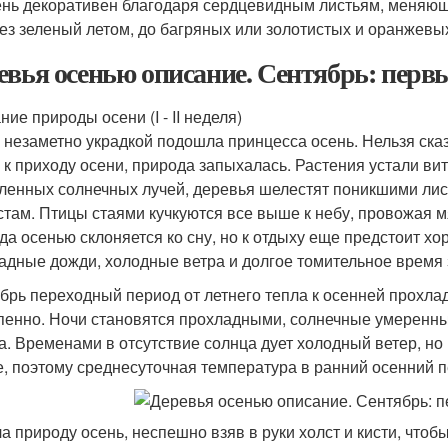
нь декоративен благодаря сердцевидным листьям, меняющи
ез зеленый летом, до багряных или золотистых и оранжевы
евья осенью описание. Сентябрь: перв
ие природы осени (I - II неделя)
о незаметно украдкой подошла принцесса осень. Нельзя сказ
, к приходу осени, природа запыхалась. Растения устали вит
ленных солнечных лучей, деревья шелестят поникшими лист
стам. Птицы стаями кучкуются все выше к небу, провожая м
да осенью склоняется ко сну, но к отдыху еще предстоит хо
адные дожди, холодные ветра и долгое томительное время
брь переходный период от летнего тепла к осенней прохлад
пенно. Ночи становятся прохладными, солнечные умеренн
а. Временами в отсутствие солнца дует холодный ветер, но
е, поэтому среднесуточная температура в ранний осенний п
а природу осень, неспешно взяв в руки холст и кисти, чтоб