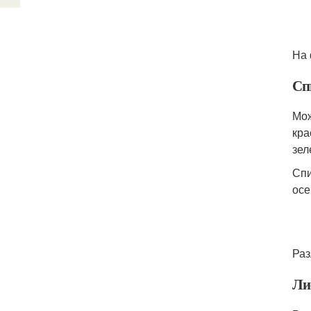
На 
Сп
Мож
кра
зел
Спи
осе
Раз
Ли