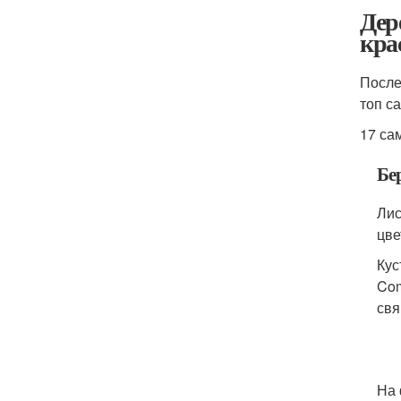
Дер
кра
После
топ с
17 са
Бе
Лис
цве
Кус
Com
св
На 