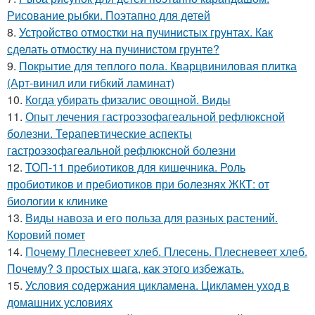
Рисование рыбки. Поэтапно для детей
8.
Устройство отмостки на пучинистых грунтах. Как
сделать отмостку на пучинистом грунте?
9.
Покрытие для теплого пола. Кварцвиниловая плитка
(Арт-винил или гибкий ламинат)
10.
Когда убирать физалис овощной. Виды
11.
Опыт лечения гастроэзофагеальной рефлюксной
болезни. Терапевтические аспекты
гастроэзофагеальной рефлюксной болезни
12.
ТОП-11 пребиотиков для кишечника. Роль
пробиотиков и пребиотиков при болезнях ЖКТ: от
биологии к клинике
13.
Виды навоза и его польза для разных растений.
Коровий помет
14.
Почему Плесневеет хлеб. Плесень. Плесневеет хлеб.
Почему? 3 простых шага, как этого избежать.
15.
Условия содержания цикламена. Цикламен уход в
домашних условиях