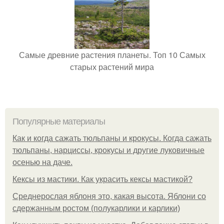
Самые древние растения планеты. Топ 10 Самых
старых растений мира
Популярные материалы
Как и когда сажать тюльпаны и крокусы. Когда сажать
тюльпаны, нарциссы, крокусы и другие луковичные
осенью на даче.
Кексы из мастики. Как украсить кексы мастикой?
Среднерослая яблоня это, какая высота. Яблони со
сдержанным ростом (полукарлики и карлики)