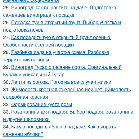
25.
Виноград, как вырастить на даче. Подготовка
саженцев винограда к посадке
26.
Посадка туи в открытый грунт. Выбор участка и
подготовка почвы
27.
Как посадить тую в открытый грунт осенью.
Особенности осенней посадки
28.
Разбивка сада на участке схема. Разбивка
территории на зоны
29.
Виноград Гусар описание сорта. Оригинальный
Кураж и уникальный Гусар
30.
Лапти из рогоза. Рогоз на все случаи жизни
31.
Жимолость красная съедобная или нет. Жимолость
съедобная красная
32.
Формирование куста розы
33.
Роза канина для подвоя. Выбор подвоя: роза канина
и другие шиповники
34.
Какую посадить яблоню на даче. Как выбрать
саженец яблони?