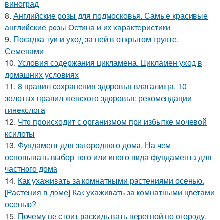
виноград
8.
Английские розы для подмосковья. Самые красивые
английские розы Остина и их характеристики
9.
Посадка туи и уход за ней в открытом грунте.
Семенами
10.
Условия содержания цикламена. Цикламен уход в
домашних условиях
11.
8 правил сохранения здоровья влагалища. 10
золотых правил женского здоровья: рекомендации
гинеколога
12.
Что происходит с организмом при избытке мочевой
ксилоты
13.
Фундамент для загородного дома. На чем
основывать выбор того или иного вида фундамента для
частного дома
14.
Как ухаживать за комнатными растениями осенью.
[Растения в доме] Как ухаживать за комнатными цветами
осенью?
15.
Почему не стоит раскидывать перегной по огороду.