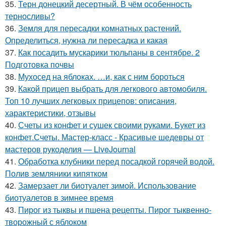
35.
Терн донецкий десертный. В чём особенность
терносливы?
36.
Земля для пересадки комнатных растений.
Определиться, нужна ли пересадка и какая
37.
Как посадить мускарики тюльпаны в сентябре. 2
Подготовка почвы
38.
Мухосед на яблоках. …и, как с ним бороться
39.
Какой прицеп выбрать для легкового автомобиля.
Топ 10 лучших легковых прицепов: описания,
характеристики, отзывы
40.
Счеты из конфет и сушек своими руками. Букет из
конфет.Счеты. Мастер-класс - Красивые шедевры от
мастеров рукоделия — LiveJournal
41.
Обработка клубники перед посадкой горячей водой.
Полив земляники кипятком
42.
Замерзает ли биотуалет зимой. Использование
биотуалетов в зимнее время
43.
Пирог из тыквы и пшена рецепты. Пирог тыквенно-
творожный с яблоком