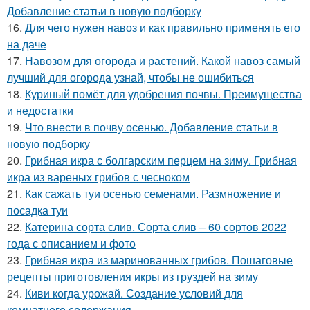
Добавление статьи в новую подборку
16.
Для чего нужен навоз и как правильно применять его
на даче
17.
Навозом для огорода и растений. Какой навоз самый
лучший для огорода узнай, чтобы не ошибиться
18.
Куриный помёт для удобрения почвы. Преимущества
и недостатки
19.
Что внести в почву осенью. Добавление статьи в
новую подборку
20.
Грибная икра с болгарским перцем на зиму. Грибная
икра из вареных грибов с чесноком
21.
Как сажать туи осенью семенами. Размножение и
посадка туи
22.
Катерина сорта слив. Сорта слив – 60 сортов 2022
года с описанием и фото
23.
Грибная икра из маринованных грибов. Пошаговые
рецепты приготовления икры из груздей на зиму
24.
Киви когда урожай. Создание условий для
комнатного содержания