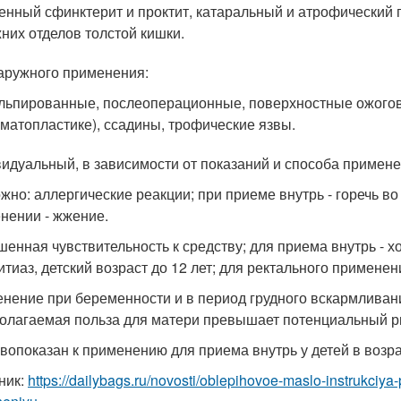
енный сфинктерит и проктит, катаральный и атрофический 
них отделов толстой кишки.
аружного применения:
льпированные, послеоперационные, поверхностные ожоговые 
матопластике), ссадины, трофические язвы.
идуальный, в зависимости от показаний и способа примене
жно: аллергические реакции; при приеме внутрь - горечь во
нении - жжение.
енная чувствительность к средству; для приема внутрь - хол
итиаз, детский возраст до 12 лет; для ректального применен
нение при беременности и в период грудного вскармливани
олагаемая польза для матери превышает потенциальный ри
вопоказан к применению для приема внутрь у детей в возрас
ник:
https://dailybags.ru/novosti/oblepihovoe-maslo-instrukciy