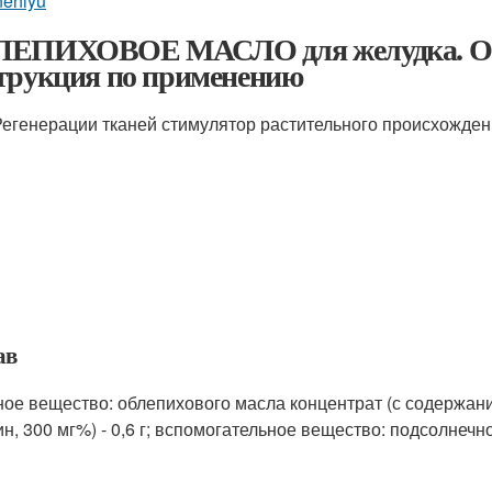
neniyu
ЕПИХОВОЕ МАСЛО для желудка. Об
трукция по применению
Регенерации тканей стимулятор растительного происхожде
ав
ное вещество: облепихового масла концентрат (с содержани
н, 300 мг%) - 0,6 г; вспомогательное вещество: подсолнечное