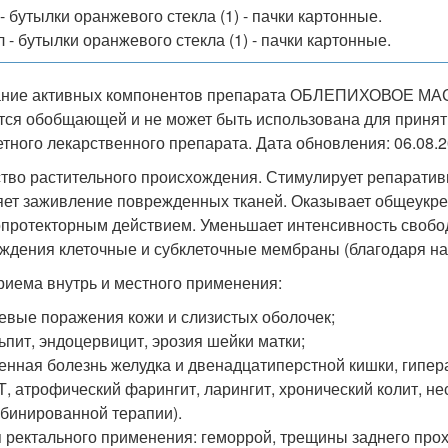
- бутылки оранжевого стекла (1) - пачки картонные.
 - бутылки оранжевого стекла (1) - пачки картонные.
ние активных компонентов препарата ОБЛЕПИХОВОЕ МАС
тся обобщающей и не может быть использована для приня
етного лекарственного препарата. Дата обновления: 06.08.2
тво растительного происхождения. Стимулирует репаративн
яет заживление поврежденных тканей. Оказывает общеукр
опротекторным действием. Уменьшает интенсивность свобо
ждения клеточные и субклеточные мембраны (благодаря н
риема внутрь и местного применения:
евые поражения кожи и слизистых оболочек;
ьпит, эндоцервицит, эрозия шейки матки;
енная болезнь желудка и двенадцатиперстной кишки, гипер
, атрофический фарингит, ларингит, хронический колит, н
бинированной терапии).
 ректального применения: геморрой, трещины заднего прохо