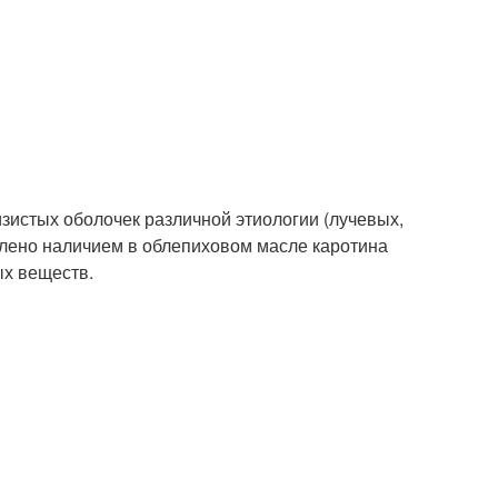
истых оболочек различ­ной этиологии (лучевых,
в­лено наличием в облепиховом масле каротина
ых веществ.