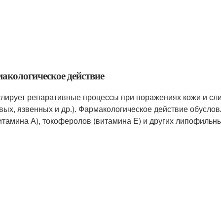
акологическое действие
лирует репаративные процессы при поражениях кожи и слиз
вых, язвенных и др.). Фармакологическое действие обусло
итамина А), токоферолов (витамина Е) и других липофильн