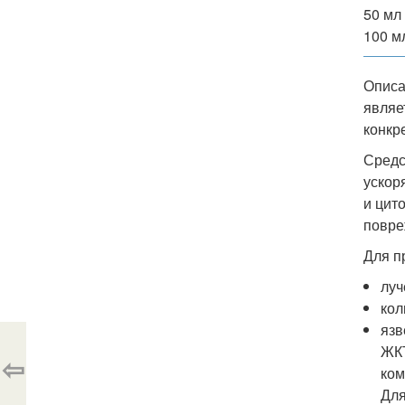
50 мл 
100 мл
Описа
являе
конкр
Средс
ускор
и цит
повре
Для п
луч
кол
язв
ЖКТ
⇦
ком
Для