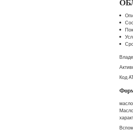
ОБ
Опи
Сос
Пок
Усл
Сро
Владе
Актив
Код A
Форм
масло 
Масло
харак
Вспом