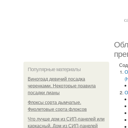
с
Обл
пре
Сод
Популярные материалы
О
(
Виноград девичий посадка
черенками. Некоторые правила
О
посадки лианы
Флоксы сорта дымчатые.
Фиолетовые сорта флоксов
Что лучше дом из СИП-панелей или
каркасный. Дом из СИП-панелей