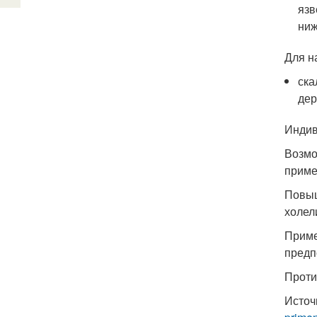
язв
ниж
Для н
ска
дер
Индив
Возмо
приме
Повыш
холел
Приме
предп
Проти
Источ