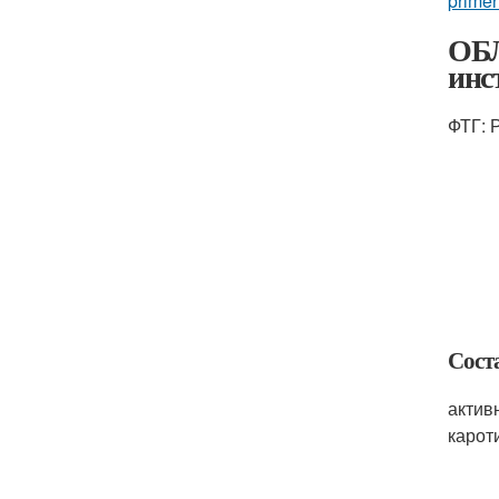
prime
ОБЛ
инс
ФТГ: 
Сост
актив
кароти