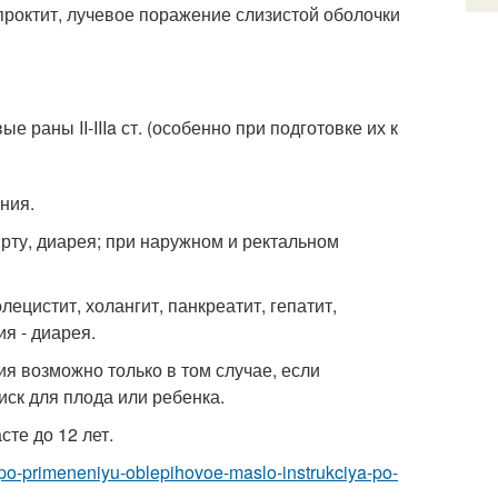
проктит, лучевое поражение слизистой оболочки
раны II-IIIa ст. (особенно при подготовке их к
ния.
 рту, диарея; при наружном и ректальном
ецистит, холангит, панкреатит, гепатит,
ия - диарея.
я возможно только в том случае, если
ск для плода или ребенка.
те до 12 лет.
a-po-primeneniyu-oblepihovoe-maslo-instrukciya-po-