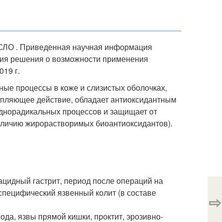
ЛО . Приведенная научная информация
тия решения о возможности применения
019 г.
ые процессы в коже и слизистых оболочках,
епляющее действие, обладает антиоксидантным
днорадикальных процессов и защищает от
аличию жирорастворимых биоантиоксидантов).
ацидный гастрит, период после операций на
еспецифический язвенный колит (в составе
⇨
да, язвы прямой кишки, проктит, эрозивно-