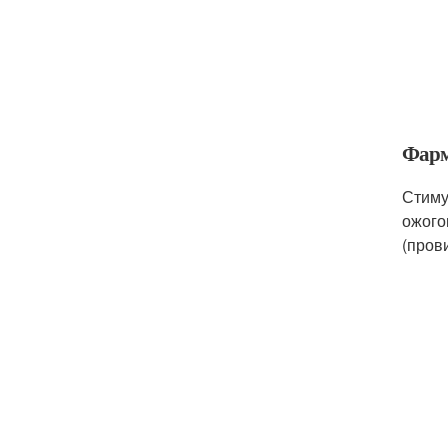
Фарм
Стиму
ожого
(пров