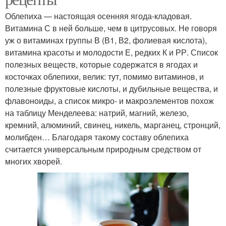
Облепиха — настоящая осенняя ягода-кладовая.
Витамина С в ней больше, чем в цитрусовых. Не говоря
уж о витаминах группы В (В1, В2, фолиевая кислота),
витамина красоты и молодости Е, редких К и РР. Список
полезных веществ, которые содержатся в ягодах и
косточках облепихи, велик: тут, помимо витаминов, и
полезные фруктовые кислоты, и дубильные вещества, и
флавоноиды, а список микро- и макроэлементов похож
на таблицу Менделеева: натрий, магний, железо,
кремний, алюминий, свинец, никель, марганец, стронций,
молибден… Благодаря такому составу облепиха
считается универсальным природным средством от
многих хворей.