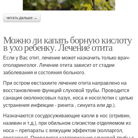
читать дальше →
Можно ли капать борную кислоту
в ухо ребенку. Лечение отита
Если у Вас отит, лечение может назначить только врач-
отоларинголог. Лечение отита зависит от стадии
заболевания и состояния больного.
При остром евстахиите лечение отита направлено на
восстановление функций слуховой трубы. Проводится
санация околоносовых пазух, носа и носоглотки с целью
устранения инфекции - ринита , синуита или др.).
Назначаются сосудосуживающие капли в нос (отривин,
називин и т.д.), при обильном слизистом отделяемом из
носа – препараты с вяжущим эффектом (колларгол,
протаргол). Проводится катетеризация слуховой трубы с