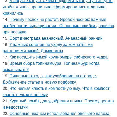
13.
В августе капуста. Чем подкормить капусту в августе,
чтобы кочаны правильно сформировались и дольше
хранились
14.
Почему чеснок не растет. Яровой чеснок: важные
особенности выращивания . Основные ошибки дачников
при посадке
15.
Сорт винограда ананасный. Ананасный ранний
16.
7 важных советов по уходу за комнатными
растениями зимой. Доминанты
17.
Как посадить зимой крупномеры сибирского кедра
18.
Время сбора топинамбура. Топинамбур: когда
выкапывать?
19.
Пищевые отходы, как удобрение на огороде.
Добавление статьи в новую подборку
20.
Что нельзя класть в компостную яму. Что в компост
класть нельзя и почему
21.
Куриный помёт для удобрения почвы. Преимущества
и недостатки
22.
Основные нюансы использования овечьего навоза.