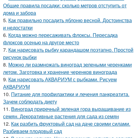
Общие правила посадки: сколько метров отступить от
дома и забора
5.
Как правильно посадить яблоню весной. Достоинства
и недостатки
6.
Когда можно пересаживать флоксы. Пересадка
флоксов осенью на другое место
7.
Как нарисовать рыбку карандашом поэтапно. Простой
рисунок рыбки
8.
Можно ли размножать виноград зелеными черенками
летом. Заготовка и хранение черенков винограда
9.
Как нарисовать АКВАРИУМ с рыбками. Рисуем
АКВАРИУМ
10.
Питание для профилактики и лечения панкреатита.
Зачем соблюдать диету
11.
Виноград приречный зеленая гора выращивание из
семян. Декоративные растения для сада из семян
12.
Как разбить фруктовый сад на даче своими силами.
Разбиваем плодовый сад