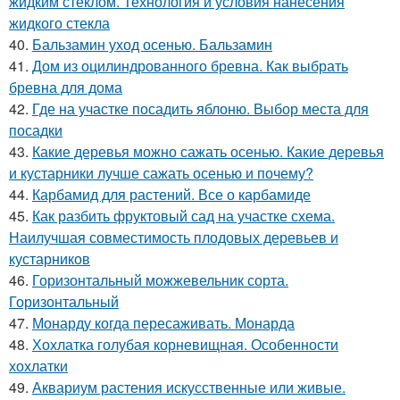
жидким стеклом. Технология и условия нанесения
жидкого стекла
40.
Бальзамин уход осенью. Бальзамин
41.
Дом из оцилиндрованного бревна. Как выбрать
бревна для дома
42.
Где на участке посадить яблоню. Выбор места для
посадки
43.
Какие деревья можно сажать осенью. Какие деревья
и кустарники лучше сажать осенью и почему?
44.
Карбамид для растений. Все о карбамиде
45.
Как разбить фруктовый сад на участке схема.
Наилучшая совместимость плодовых деревьев и
кустарников
46.
Горизонтальный можжевельник сорта.
Горизонтальный
47.
Монарду когда пересаживать. Монарда
48.
Хохлатка голубая корневищная. Особенности
хохлатки
49.
Аквариум растения искусственные или живые.