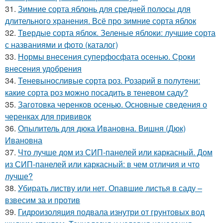
31.
Зимние сорта яблонь для средней полосы для
длительного хранения. Всё про зимние сорта яблок
32.
Твердые сорта яблок. Зеленые яблоки: лучшие сорта
с названиями и фото (каталог)
33.
Нормы внесения суперфосфата осенью. Сроки
внесения удобрения
34.
Теневыносливые сорта роз. Розарий в полутени:
какие сорта роз можно посадить в теневом саду?
35.
Заготовка черенков осенью. Основные сведения о
черенках для прививок
36.
Опылитель для дюка Ивановна. Вишня (Дюк)
Ивановна
37.
Что лучше дом из СИП-панелей или каркасный. Дом
из СИП-панелей или каркасный: в чем отличия и что
лучше?
38.
Убирать листву или нет. Опавшие листья в саду –
взвесим за и против
39.
Гидроизоляция подвала изнутри от грунтовых вод