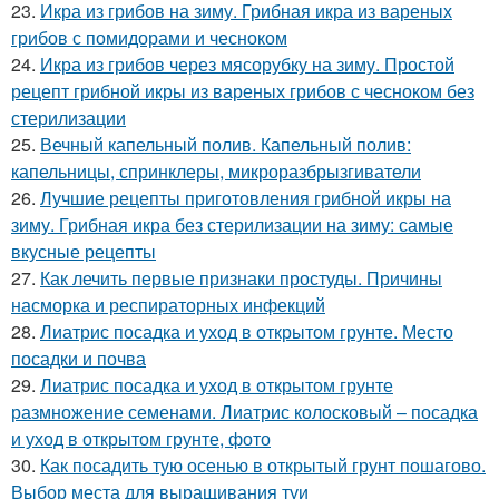
23.
Икра из грибов на зиму. Грибная икра из вареных
грибов с помидорами и чесноком
24.
Икра из грибов через мясорубку на зиму. Простой
рецепт грибной икры из вареных грибов с чесноком без
стерилизации
25.
Вечный капельный полив. Капельный полив:
капельницы, спринклеры, микроразбрызгиватели
26.
Лучшие рецепты приготовления грибной икры на
зиму. Грибная икра без стерилизации на зиму: самые
вкусные рецепты
27.
Как лечить первые признаки простуды. Причины
насморка и респираторных инфекций
28.
Лиатрис посадка и уход в открытом грунте. Место
посадки и почва
29.
Лиатрис посадка и уход в открытом грунте
размножение семенами. Лиатрис колосковый – посадка
и уход в открытом грунте, фото
30.
Как посадить тую осенью в открытый грунт пошагово.
Выбор места для выращивания туи