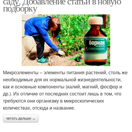
саду. Добавление статьи в новую
подборку
Мочевина в огороде
Применение в саду
Применение в
Применения в саду
автомобиле
Микроэлементы – элементы питания растений, столь же
необходимые для их нормальной жизнедеятельности,
как и основные компоненты (калий, магний, фосфор и
Применение для
Кислоты на огороде
др.). Их отличие от последних состоит лишь в том, что
тепличных огурцов
требуются они организму в микроскопических
количествах, отсюда и название.
Применение в
читать дальше →
садоводстве