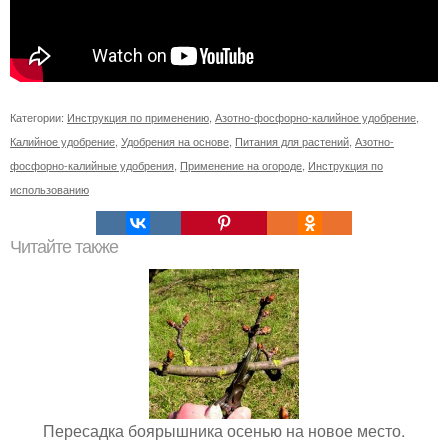
Категории:
Инструкция по применению
,
Азотно-фосфорно-калийное удобрение
,
Калийное удобрение
,
Удобрения на основе
,
Питания для растений
,
Азотно-
фосфорно-калийные удобрения
,
Применение на огороде
,
Инструкция по
использованию
Читайте также
Пересадка боярышника осенью на новое место.