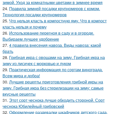
зимой. Уход за комнатными цветами в зимнее время
24.
Правила зимней посадки крупномеров с комом.
Технология посадки крупномеров
25.
Что нельзя класть в компостную яму. Что в компост
класть нельзя и почему
26.
Использование перегноя в саду и в огороде.
Выбираем лучшее удобрение
27.
4 правила внесения навоза. Виды навоза: какой
брать
28.
Грибная икра с овощами на зиму. Грибная икра на
зиму из лисичек с морковью и луком
29.
Практическая информация по сортам винограда.
Всем мира и добра!
30.
Лучшие рецепты приготовления грибной икры на
зиму. Грибная икра без стерилизации на зиму: самые
вкусные рецепты
31.
Этот сорт чеснока лучше обходить стороной. Сорт
чеснока Юбилейный грибовский
32.
Оформление раздевалки шкафчиков детского сада.