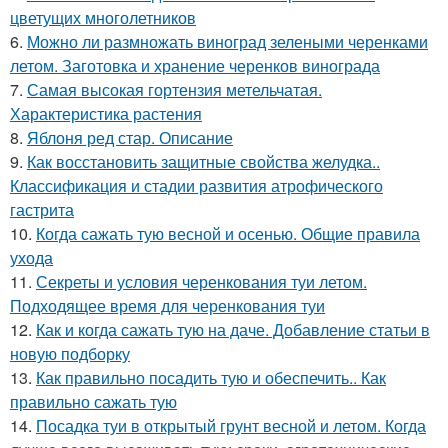
цветущих многолетников
6.
Можно ли размножать виноград зелеными черенками
летом. Заготовка и хранение черенков винограда
7.
Самая высокая гортензия метельчатая.
Характеристика растения
8.
Яблоня ред стар. Описание
9.
Как восстановить защитные свойства желудка..
Классификация и стадии развития атрофического
гастрита
10.
Когда сажать тую весной и осенью. Общие правила
ухода
11.
Секреты и условия черенкования туи летом.
Подходящее время для черенкования туи
12.
Как и когда сажать тую на даче. Добавление статьи в
новую подборку
13.
Как правильно посадить тую и обеспечить.. Как
правильно сажать тую
14.
Посадка туи в открытый грунт весной и летом. Когда