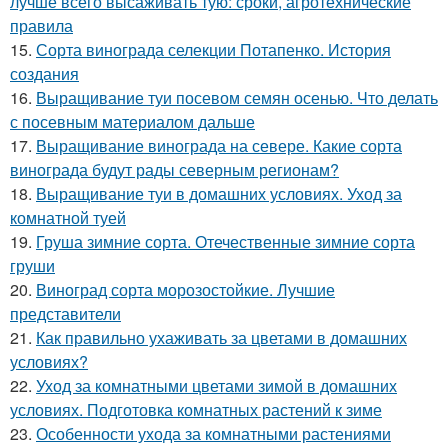
лучше всего высаживать тую: сроки, агротехнические
правила
15.
Сорта винограда селекции Потапенко. История
создания
16.
Выращивание туи посевом семян осенью. Что делать
с посевным материалом дальше
17.
Выращивание винограда на севере. Какие сорта
винограда будут рады северным регионам?
18.
Выращивание туи в домашних условиях. Уход за
комнатной туей
19.
Груша зимние сорта. Отечественные зимние сорта
груши
20.
Виноград сорта морозостойкие. Лучшие
представители
21.
Как правильно ухаживать за цветами в домашних
условиях?
22.
Уход за комнатными цветами зимой в домашних
условиях. Подготовка комнатных растений к зиме
23.
Особенности ухода за комнатными растениями