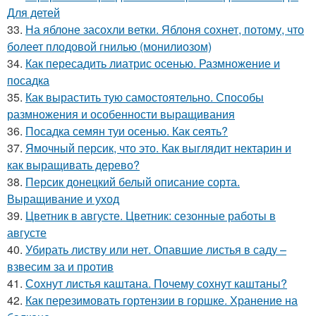
Для детей
33.
На яблоне засохли ветки. Яблоня сохнет, потому, что
болеет плодовой гнилью (монилиозом)
34.
Как пересадить лиатрис осенью. Размножение и
посадка
35.
Как вырастить тую самостоятельно. Способы
размножения и особенности выращивания
36.
Посадка семян туи осенью. Как сеять?
37.
Ямочный персик, что это. Как выглядит нектарин и
как выращивать дерево?
38.
Персик донецкий белый описание сорта.
Выращивание и уход
39.
Цветник в августе. Цветник: сезонные работы в
августе
40.
Убирать листву или нет. Опавшие листья в саду –
взвесим за и против
41.
Сохнут листья каштана. Почему сохнут каштаны?
42.
Как перезимовать гортензии в горшке. Хранение на