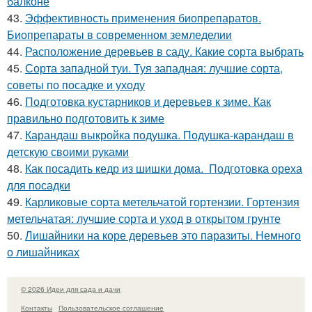
балконе
43.
Эффективность применения биопрепаратов.
Биопрепараты в современном земледелии
44.
Расположение деревьев в саду. Какие сорта выбрать
45.
Сорта западной туи. Туя западная: лучшие сорта,
советы по посадке и уходу
46.
Подготовка кустарников и деревьев к зиме. Как
правильно подготовить к зиме
47.
Карандаш выкройка подушка. Подушка-карандаш в
детскую своими руками
48.
Как посадить кедр из шишки дома. Подготовка ореха
для посадки
49.
Карликовые сорта метельчатой гортензии. Гортензия
метельчатая: лучшие сорта и уход в открытом грунте
50.
Лишайники на коре деревьев это паразиты. Немного
о лишайниках
© 2026 Идеи для сада и дачи
Контакты
Пользовательское соглашение