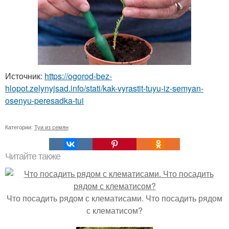
Источник:
https://ogorod-bez-
hlopot.zelynyjsad.info/stati/kak-vyrastit-tuyu-iz-semyan-
osenyu-peresadka-tui
Категории:
Туи из семян
Читайте также
Что посадить рядом с клематисами. Что посадить рядом
с клематисом?