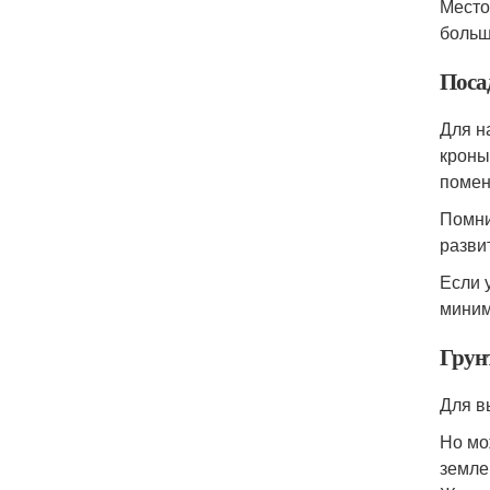
Место
больш
Поса
Для н
кроны
помен
Помни
разви
Если 
миним
Грун
Для в
Но мо
земле