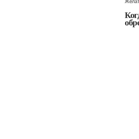
Желат
Ког
обр