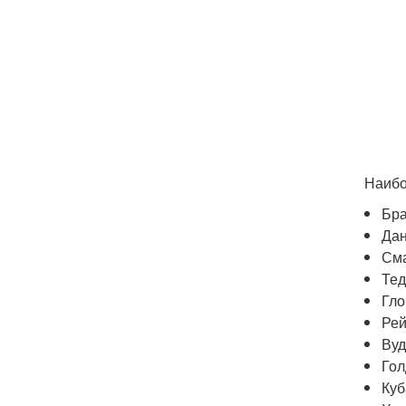
Наибо
Бра
Дан
Сма
Тед
Гло
Рей
Вуд
Гол
Куб