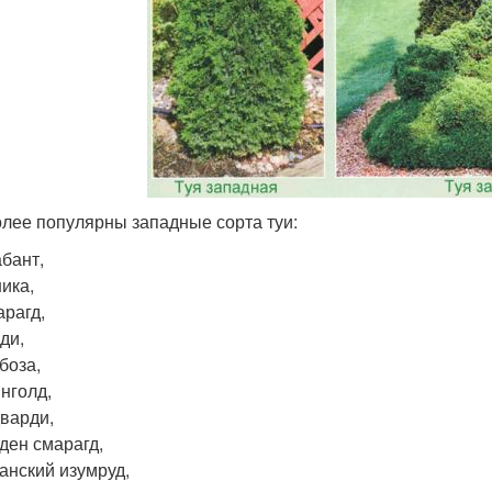
лее популярны западные сорта туи:
бант,
ика,
рагд,
ди,
боза,
нголд,
варди,
ден смарагд,
анский изумруд,