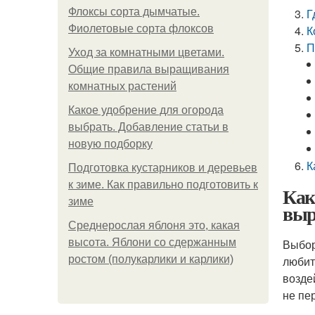
Флоксы сорта дымчатые.
Г
Фиолетовые сорта флоксов
К
П
Уход за комнатными цветами.
Общие правила выращивания
комнатных растений
Какое удобрение для огорода
выбрать. Добавление статьи в
новую подборку
К
Подготовка кустарников и деревьев
к зиме. Как правильно подготовить к
Как
зиме
выр
Среднерослая яблоня это, какая
высота. Яблони со сдержанным
Выбор
ростом (полукарлики и карлики)
любит
возде
не пе