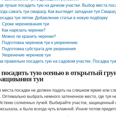
де лучше посадить тую на дачном участке. Выбор места пос
огда сажать туи смарагд. Как выглядит западная туя Смара
осадка туи летом. Добавление статьи в новую подборку
Сроки черенкования туи
Как нарезать черенки?
Можно ли хранить черенки?
Подготовка черенков туи к укоренению
Подготовка субстрата для укоренения
Укоренение черенков туи
ак правильно посадить тую на садовом участке. Посадка туи
 посадить тую осенью в открытый грун
ащивания туи
 места посадки не должен падать на слишком яркие или сли
. Оптимально выбрать немного затененное место, где туя н
йствию солнечных лучей. Выбирайте участок, защищенный о
ресыхала, а была всегда чуть влажной. Иначе потом придетс