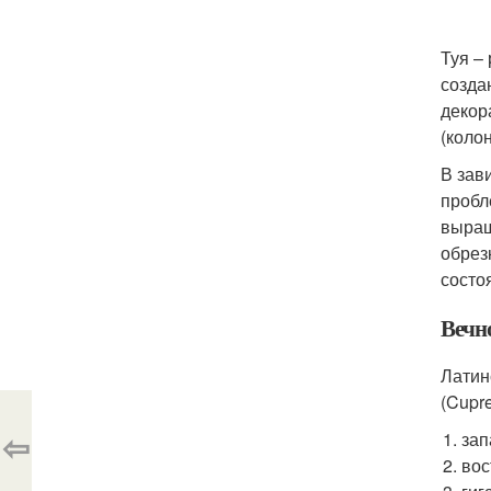
Туя –
созда
декор
(коло
В зав
пробл
выращ
обрез
состо
Вечно
Латин
(Cupr
⇦
зап
вос