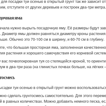
 для посадки туи осенью в открытый грунт так же зависит о
им, отступите от других деревьев и построек два-три метра
дочная яма
ачала нужно вырыть посадочную яму. Её размеры будут зави
. Диаметр ямы должен равняться диаметру кроны растения.
ьше. Обычно это 70-100 см в ширину, и 60-70 см в глубину.
те, что большая просторная яма, заполненная качественно
тия растения и хорошего самочувствия его корневой систе
у вас почвопокровная туя со стелящейся кроной, то ориент
ум в два-три раза (на глинистых почвах больше, на лёгких 
тосмесь
ысадки туи осенью в открытый грунт можно воспользоваться
жно сделать грунтосмесь самостоятельно. Для этого перем
й в равных количествах. Можно добавить немного песка, ес