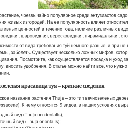
 растение, чрезвычайно популярное среди энтузиастов сад
ния живых изгородей. На ее популярность влияет относител
ативных ценностей в течение года, наличие различных вид
новидная, шаровидная, вересковидная, пирамидальная, сто
исимости от вида требования туй немного разные, и при н
емы, заболеть. Существует несколько ложных мифов, котор
ивания. Посмотрите, как осуществляется посадка и уход за 
ку, вносить удобрения. В статье можно найти все, что нужн
янии.
зеленая красавица туя – краткие сведения
ское название растения Thuja – это тип вечнозеленых дере
essaceae). К нему относятся 5 видов, в наших условиях выр
адный вид (Thuja occdentalis);
точный вид (Thuja orientalis);