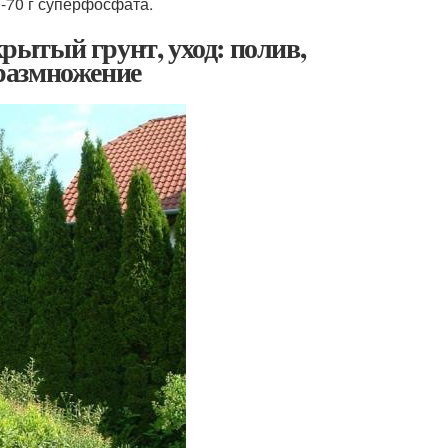
-70 г суперфосфата.
крытый грунт, уход: полив,
 размножение