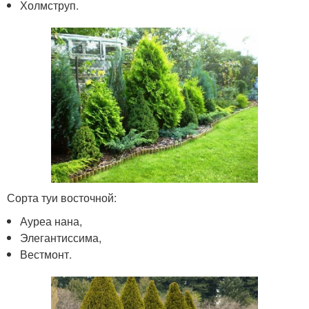
Холмструп.
Сорта туи восточной:
Ауреа нана,
Элегантиссима,
Вестмонт.