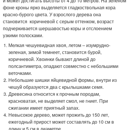
и может достигать высоты от 4 до 10 метров. На зеленом
фоне кроны ярко выделяется гладкоствольная кора
красно-бурого цвета. У взрослого дерева она
становится коричневой с серым оттенком, возраст
подчеркивается шершавостью коры и отслоением
узкими полосками.
Мелкая чешуевидная хвоя, летом – изумрудно-
зеленая, зимой темнеет, становится бурой,
коричневой. Хвоинки бывают длиной до
полсантиметра, опадают совместно с небольшими
веточками.
Небольшие шишки яйцевидной формы, внутри из
чешуй образуются два с крылышками семя.
Древесина относится к прочным породам,
красноватая, не выделяет смол, не гниет. При
сжигании имеет приятный запах.
Невысокое дерево, может прожить до 150 лет,
ежегодный прирост может составлять до 10 см в
длину и 5 см в диаметре