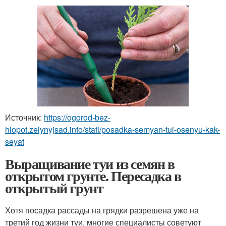
Источник:
https://ogorod-bez-
hlopot.zelynyjsad.info/stati/posadka-semyan-tui-osenyu-kak-
seyat
Выращивание туи из семян в
открытом грунте. Пересадка в
открытый грунт
Хотя посадка рассады на грядки разрешена уже на
третий год жизни туи, многие специалисты советуют