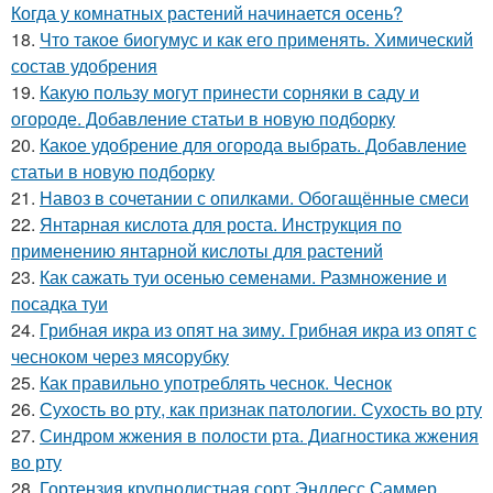
Когда у комнатных растений начинается осень?
18.
Что такое биогумус и как его применять. Химический
состав удобрения
19.
Какую пользу могут принести сорняки в саду и
огороде. Добавление статьи в новую подборку
20.
Какое удобрение для огорода выбрать. Добавление
статьи в новую подборку
21.
Навоз в сочетании с опилками. Обогащённые смеси
22.
Янтарная кислота для роста. Инструкция по
применению янтарной кислоты для растений
23.
Как сажать туи осенью семенами. Размножение и
посадка туи
24.
Грибная икра из опят на зиму. Грибная икра из опят с
чесноком через мясорубку
25.
Как правильно употреблять чеснок. Чеснок
26.
Сухость во рту, как признак патологии. Сухость во рту
27.
Синдром жжения в полости рта. Диагностика жжения
во рту
28.
Гортензия крупнолистная сорт Эндлесс Саммер.