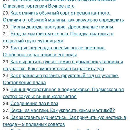
Описание гортензии Вечное лето
29.
Как отличить обычный сорт от ремонтантного.
Отличия от обычной малины, как визуально определить
30.
Пионы дважды цветущие. Древовидные пионы
31.
Уход за лиатрисом осенью. Посадка лиатриса в
открытый грунт луковицами
32.
Лиатрис пересадка осенью после цветения.
Особенности растения и его виды
33.
Как вырастить тую из семян в домашних условиях и
на участке. Как самостоятельно вырастить тую
34.
Как правильно разбить фруктовый сад на участке.
Составление плана
35.
Вишня декоративная в подмосковье. Подмосковная
сестра сакуры: вишня железистая
36.
Соединение паз в паз
37.
Кексы из мастики. Как украсить кексы мастикой?
38.
Как заставить кур нестись. Как приучить кур нестись в
гнезде – 9 полезных советов