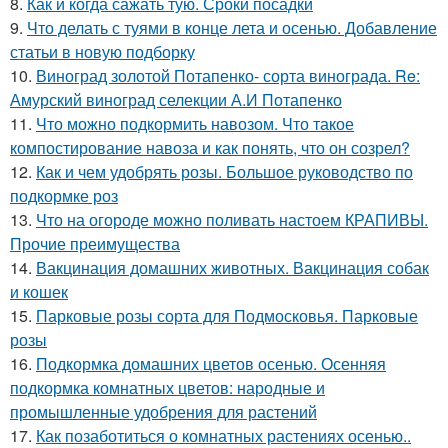
8.
Как и когда сажать тую. Сроки посадки
9.
Что делать с туями в конце лета и осенью. Добавление
статьи в новую подборку
10.
Виноград золотой Потапенко- сорта винограда. Re:
Амурский виноград селекции А.И Потапенко
11.
Что можно подкормить навозом. Что такое
компостирование навоза и как понять, что он созрел?
12.
Как и чем удобрять розы. Большое руководство по
подкормке роз
13.
Что на огороде можно поливать настоем КРАПИВЫ.
Прочие преимущества
14.
Вакцинация домашних животных. Вакцинация собак
и кошек
15.
Парковые розы сорта для Подмосковья. Парковые
розы
16.
Подкормка домашних цветов осенью. Осенняя
подкормка комнатных цветов: народные и
промышленные удобрения для растений
17.
Как позаботиться о комнатных растениях осенью..