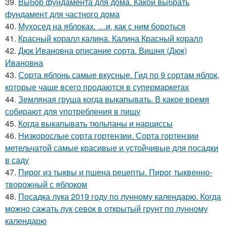
39.
Выбор фундамента для дома. Какой выбрать
фундамент для частного дома
40.
Мухосед на яблоках. …и, как с ним бороться
41.
Красный коралл калина. Калина Красный коралл
42.
Дюк Ивановна описание сорта. Вишня (Дюк)
Ивановна
43.
Сорта яблонь самые вкусные. Гид по 9 сортам яблок,
которые чаще всего продаются в супермаркетах
44.
Земляная груша когда выкапывать. В какое время
собирают для употребления в пищу
45.
Когда выкапывать тюльпаны и нарциссы
46.
Низкорослые сорта гортензии. Сорта гортензии
метельчатой самые красивые и устойчивые для посадки
в саду
47.
Пирог из тыквы и пшена рецепты. Пирог тыквенно-
творожный с яблоком
48.
Посадка лука 2019 году по лунному календарю. Когда
можно сажать лук севок в открытый грунт по лунному
календарю