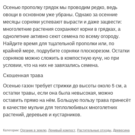
Осенью прополку грядок мы проводим редко, ведь
овощи в основном уже убраны. Однако за осенние
месяцы сорняки успевают вырасти и даже зацвести:
многолетние растения сохраняют корни в грядках, а
однолетние активно сеют семена по всему огороду.
Найдите время для тщательной прополки или, по
крайней мере, подрубите сорняки плоскорезом. Остатки
сорняков можно сложить в компостную кучу, но при
условии, что на них не завязались семена.
Скошенная трава
Осенью газон требует стрижки до высоты около 5 см, а
остатки травы, если она была невысокая, можно
оставить прямо на нём. Большую пользу трава принесёт
в качестве мульчи для теплолюбивых многолетних
растений, деревьев и кустарников.
Категории:
Органик в землю
,
Ленивый компост
,
Растительные отходы
,
Древесина