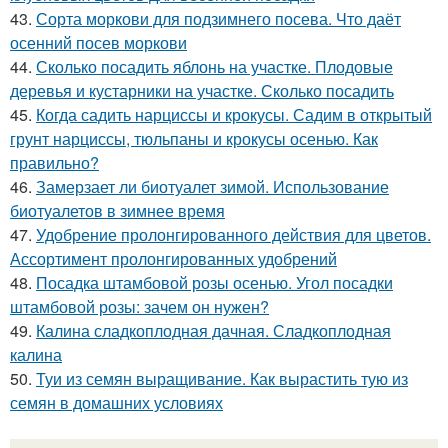
43.
Сорта моркови для подзимнего посева. Что даёт
осенний посев моркови
44.
Сколько посадить яблонь на участке. Плодовые
деревья и кустарники на участке. Сколько посадить
45.
Когда садить нарциссы и крокусы. Садим в открытый
грунт нарциссы, тюльпаны и крокусы осенью. Как
правильно?
46.
Замерзает ли биотуалет зимой. Использование
биотуалетов в зимнее время
47.
Удобрение пролонгированного действия для цветов.
Ассортимент пролонгированных удобрений
48.
Посадка штамбовой розы осенью. Угол посадки
штамбовой розы: зачем он нужен?
49.
Калина сладкоплодная дачная. Сладкоплодная
калина
50.
Туи из семян выращивание. Как вырастить тую из
семян в домашних условиях