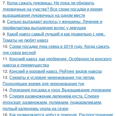
7.
Когда сажать луковицы. Не пора ли обновить
луковичные на участке? Все сроки посадки и время
выращивания луковичных на одном месте
8.
Сильно выпадают волосы у женщины. Лечение и
профилактика выпадения волос у девушек
9.
Какой навоз самый лучший и как правильно с ним..
Томаты не любят навоз
10.
Сроки посадки лука севка в 2019 году. Когда сажать
лук-севок весной
11.
Конский навоз, как удобрение. Особенности конского
навоза и преимущества
12.
Конский и коровий навоз. Рейтинг видов навоза
13.
Секреты и условия черенкования туи летом.
Подходящее время для черенкования туи
14.
Луизеания посадка и уход. Выращивание луизеании
15.
Спирея размножение делением куста. Спирея
японская: размножаем, поливаем, подкармливаем,
полный календарь ухода на сезон
16.
Как размножается арбуз в природе. Распространение