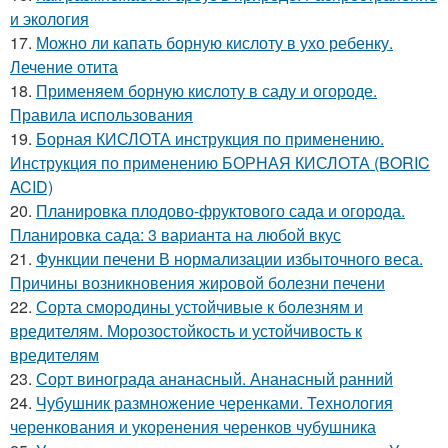
и экология
17.
Можно ли капать борную кислоту в ухо ребенку.
Лечение отита
18.
Применяем борную кислоту в саду и огороде.
Правила использования
19.
Борная КИСЛОТА инструкция по применению.
Инструкция по применению БОРНАЯ КИСЛОТА (BORIC
ACID)
20.
Планировка плодово-фруктового сада и огорода.
Планировка сада: 3 варианта на любой вкус
21.
Функции печени В нормализации избыточного веса.
Причины возникновения жировой болезни печени
22.
Сорта смородины устойчивые к болезням и
вредителям. Морозостойкость и устойчивость к
вредителям
23.
Сорт винограда ананасный. Ананасный ранний
24.
Чубушник размножение черенками. Технология
черенкования и укоренения черенков чубушника