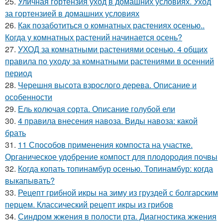
25.
Уличная гортензия уход в домашних условиях. Уход
за гортензией в домашних условиях
26.
Как позаботиться о комнатных растениях осенью..
Когда у комнатных растений начинается осень?
27.
УХОД за комнатными растениями осенью. 4 общих
правила по уходу за комнатными растениями в осенний
период
28.
Черешня высота взрослого дерева. Описание и
особенности
29.
Ель колючая сорта. Описание голубой ели
30.
4 правила внесения навоза. Виды навоза: какой
брать
31.
11 Способов применения компоста на участке.
Органическое удобрение компост для плодородия почвы
32.
Когда копать топинамбур осенью. Топинамбур: когда
выкапывать?
33.
Рецепт грибной икры на зиму из груздей с болгарским
перцем. Классический рецепт икры из грибов
34.
Синдром жжения в полости рта. Диагностика жжения