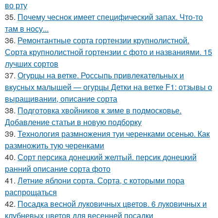
во рту
35.
Почему чеснок имеет специфический запах. Что-то
там в носу...
36.
Ремонтантные сорта гортензии крупнолистной.
Сорта крупнолистной гортензии с фото и названиями. 15
лучших сортов
37.
Огурцы на ветке. Россыпь привлекательных и
вкусных малышей — огурцы Детки на ветке F1: отзывы о
выращивании, описание сорта
38.
Подготовка хвойников к зиме в подмосковье.
Добавление статьи в новую подборку
39.
Технология размножения туи черенками осенью. Как
размножить тую черенками
40.
Сорт персика донецкий желтый. персик донецкий
ранний описание сорта фото
41.
Летние яблони сорта. Сорта, с которыми пора
распрощаться
42.
Посадка весной луковичных цветов. 6 луковичных и
клубневых цветов для весенней посадки