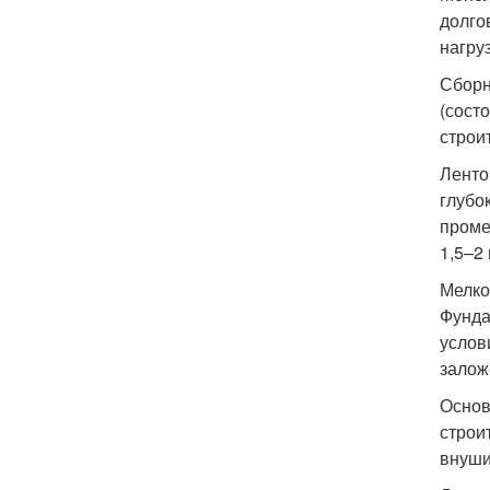
долго
нагру
Сборн
(сост
строи
Ленто
глубо
проме
1,5–2
Мелко
Фунда
услов
залож
Основ
строи
внуши