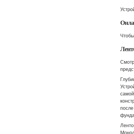
Устро
Онла
Чтобы
Лент
Смотр
предс
Глуби
Устро
самой
конст
после
фунда
Ленто
Монол