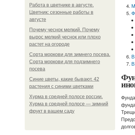
Работа в цветнике в августе.
М
Цветник: сезонные работы в
Ф
августе
Почему чеснок мелкий. Почему
вырос мелкий чеснок или плохо
растет на огороде
Сорта моркови для зимнего посева.
В
Сорта моркови для подзимнего
В
посева
Фун
Синие цветы, какие бывают. 42
ино
растения с синими цветками
Хурма в средней полосе россии.
Фунда
Хурма в средней полосе — зимний
фунда
фрукт в вашем саду
Трещи
Предо
долго