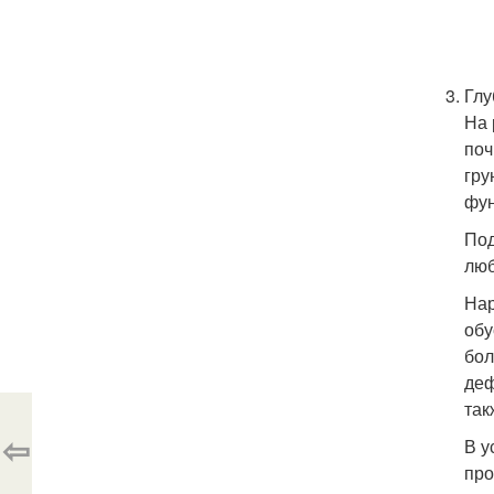
Глу
На 
поч
гру
фун
Под
люб
Нар
обу
бол
деф
так
⇦
В у
про