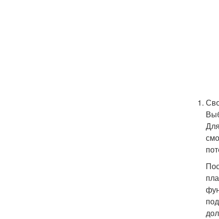
Сво
Выб
Для
смо
пот
Пос
пла
фун
под
дол