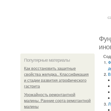
с
Фун
ино
Сод
Популярные материалы
Ф
д
Как восстановить защитные
В
свойства желудка.. Классификация
и стадии развития атрофического
гастрита
Урожайность ремонтантной
малины. Ранние сорта ремотантной
Л
малины