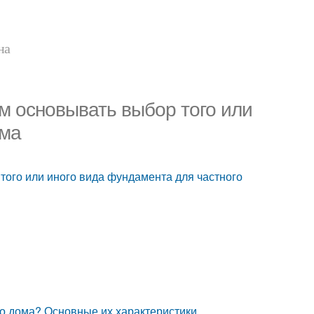
на
м основывать выбор того или
ома
того или иного вида фундамента для частного
о дома? Основные их характеристики