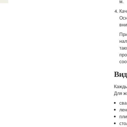
м.
Кач
Осн
вни
При
нал
так
про
соо
Вид
Кажды
Для ж
сва
лен
пли
сто