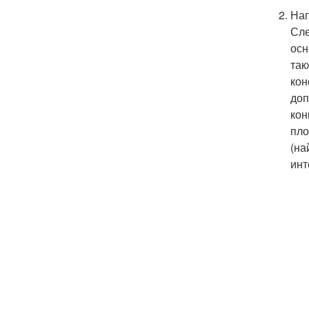
Наг
Сле
осн
так
кон
доп
кон
пло
(на
инт