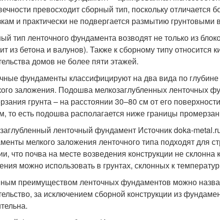
вечности превосходит сборный тип, поскольку отличается
зкам и практически не подвергается размытию грунтовыми 
ый тип ленточного фундамента возводят не только из блоко
оит из бетона и валунов). Также к сборному типу относится
тельства домов не более пяти этажей.
чные фундаменты классифицируют на два вида по глубине 
кого заложения. Подошва мелкозаглубленных ленточных ф
рзания грунта – на расстоянии 30–80 см от его поверхност
 м, то есть подошва располагается ниже границы промерзан
заглубленный ленточный фундамент Источник doka-metal.r
менты мелкого заложения ленточного типа подходят для ст
ии, что почва на месте возведения конструкции не склонна 
ения можно использовать в грунтах, склонных к температ
ным преимуществом ленточных фундаментов можно назват
тельство, за исключением сборной конструкции из фундамен
тельна.