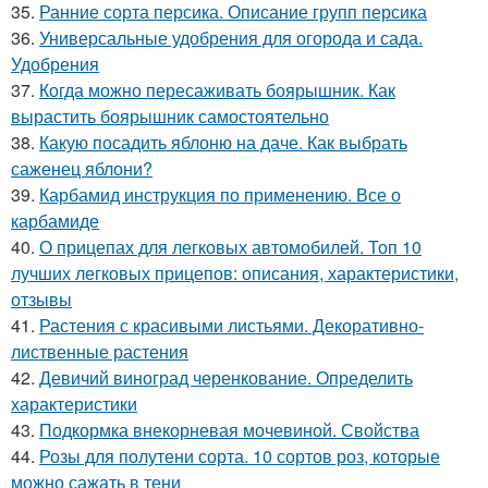
35.
Ранние сорта персика. Описание групп персика
36.
Универсальные удобрения для огорода и сада.
Удобрения
37.
Когда можно пересаживать боярышник. Как
вырастить боярышник самостоятельно
38.
Какую посадить яблоню на даче. Как выбрать
саженец яблони?
39.
Карбамид инструкция по применению. Все о
карбамиде
40.
О прицепах для легковых автомобилей. Топ 10
лучших легковых прицепов: описания, характеристики,
отзывы
41.
Растения с красивыми листьями. Декоративно-
лиственные растения
42.
Девичий виноград черенкование. Определить
характеристики
43.
Подкормка внекорневая мочевиной. Свойства
44.
Розы для полутени сорта. 10 сортов роз, которые
можно сажать в тени