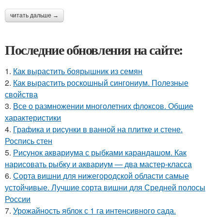
читать дальше →
Последние обновления на сайте:
1.
Как вырастить боярышник из семян
2.
Как вырастить роскошный сингониум. Полезные
свойства
3.
Все о размножении многолетних флоксов. Общие
характеристики
4.
Графика и рисунки в ванной на плитке и стене.
Роспись стен
5.
Рисунок аквариума с рыбками карандашом. Как
нарисовать рыбку и аквариум — два мастер-класса
6.
Сорта вишни для нижегородской области самые
устойчивые. Лучшие сорта вишни для Средней полосы
России
7.
Урожайность яблок с 1 га интенсивного сада.