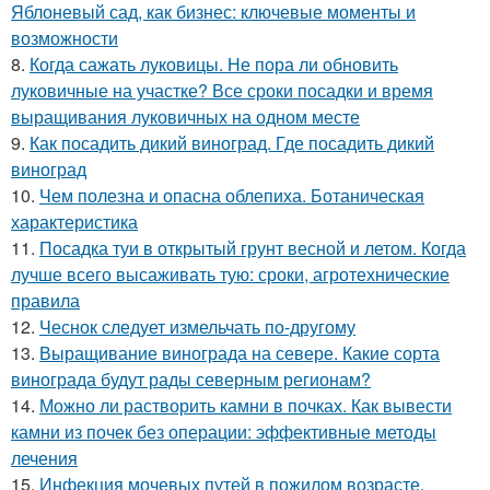
Яблоневый сад, как бизнес: ключевые моменты и
возможности
8.
Когда сажать луковицы. Не пора ли обновить
луковичные на участке? Все сроки посадки и время
выращивания луковичных на одном месте
9.
Как посадить дикий виноград. Где посадить дикий
виноград
10.
Чем полезна и опасна облепиха. Ботаническая
характеристика
11.
Посадка туи в открытый грунт весной и летом. Когда
лучше всего высаживать тую: сроки, агротехнические
правила
12.
Чеснок следует измельчать по-другому
13.
Выращивание винограда на севере. Какие сорта
винограда будут рады северным регионам?
14.
Можно ли растворить камни в почках. Как вывести
камни из почек без операции: эффективные методы
лечения
15.
Инфекция мочевых путей в пожилом возрасте.