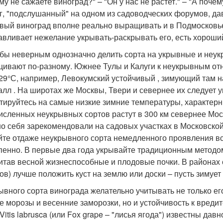
у не сажаете виноград?" – "Он у нас не растет." – "А почем
г, "подслушанный" на одном из садоводческих форумов, да
вый виноград вполне реально выращивать и в Подмосковье, 
авливает нежелание укрывать-раскрывать его, есть хороши
бы неверным однозначно делить сорта на укрывные и неукр
ивают по-разному. Южнее Тулы и Калуги к неукрывным от
9°С, например, Левокумский устойчивый , зимующий там н
алл . На широтах же Москвы, Твери и севернее их следует у
тируйтесь на самые низкие зимние температуры, характер
исленных неукрывных сортов растут в 300 км севернее Мос
о себя зарекомендовали на садовых участках в Московской,
йте отдаже неукрывного сорта немедленного проявления все
пенно. В первые два года укрывайте традиционным методом,
итав весной жизнеспособные и плодовые почки. В районах 
ов) лучше положить куст на землю или доски – пусть зимует
ывного сорта винограда желательно учитывать не только ег
е морозы и весенние заморозки, но и устойчивость к вреди
Vitis labrusca (или Fox grape – "лисья ягода") известны да