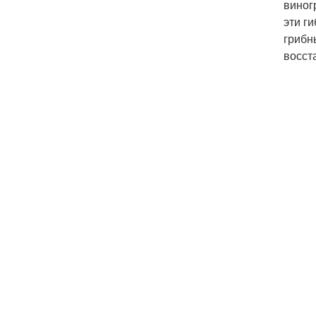
виног
эти г
грибн
восст