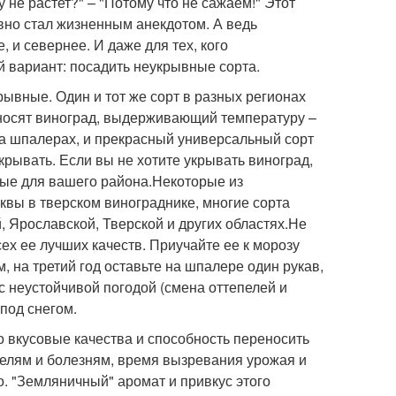
у не растет?" – "Потому что не сажаем!" Этот
вно стал жизненным анекдотом. А ведь
и севернее. И даже для тех, кого
й вариант: посадить неукрывные сорта.
ывные. Один и тот же сорт в разных регионах
носят виноград, выдерживающий температуру –
а шпалерах, и прекрасный универсальный сорт
крывать. Если вы не хотите укрывать виноград,
ные для вашего района.Некоторые из
квы в тверском винограднике, многие сорта
 Ярославской, Тверской и других областях.Не
х ее лучших качеств. Приучайте ее к морозу
 на третий год оставьте на шпалере один рукав,
с неустойчивой погодой (смена оттепелей и
 под снегом.
о вкусовые качества и способность переносить
телям и болезням, время вызревания урожая и
вно. "Земляничный" аромат и привкус этого