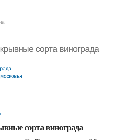
на
укрывные сорта винограда
града
дмосковья
а
рывные сорта винограда