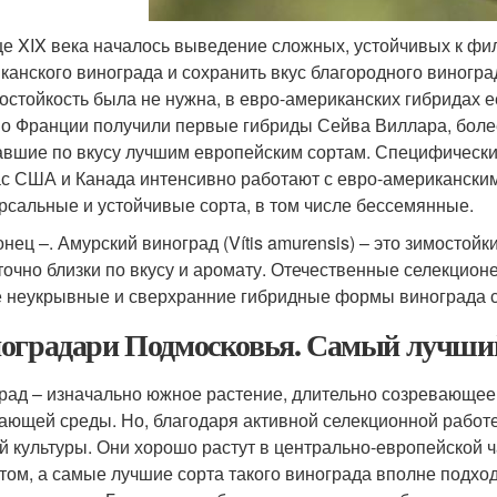
це XIX века началось выведение сложных, устойчивых к фи
канского винограда и сохранить вкус благородного виногр
остойкость была не нужна, в евро-американских гибридах ее
во Франции получили первые гибриды Сейва Виллара, более
авшие по вкусу лучшим европейским сортам. Специфический
с США и Канада интенсивно работают с евро-американским
рсальные и устойчивые сорта, в том числе бессемянные.
нец –. Амурский виноград (Vítis amurensis) – это зимостойкий
точно близки по вкусу и аромату. Отечественные селекцио
 неукрывные и сверхранние гибридные формы винограда с
оградари Подмосковья. Самый лучший
рад – изначально южное растение, длительно созревающее
ающей среды. Но, благодаря активной селекционной работ
й культуры. Они хорошо растут в центрально-европейской 
том, а самые лучшие сорта такого винограда вполне подхо