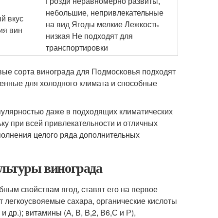
Грозди неравномерно развиты,
небольшие, непривлекательные
й вкус
на вид Ягоды мелкие Лежкость
ия вин
низкая Не подходят для
транспортировки
вые сорта винограда для Подмосковья подходят
денные для холодного климата и способные
опулярностью даже в подходящих климатических
ку при всей привлекательности и отличных
ыполнения целого ряда дополнительных
ультуры винограда
бным свойствам ягод, ставят его на первое
ет легкоусвояемые сахара, органические кислоты
 др.); витамины (А, В, B,
2
, В
6
,С и Р),