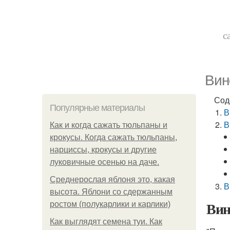
с
Вин
Сод
Популярные материалы
В
В
Как и когда сажать тюльпаны и
крокусы. Когда сажать тюльпаны,
нарциссы, крокусы и другие
луковичные осенью на даче.
Среднерослая яблоня это, какая
В
высота. Яблони со сдержанным
Вин
ростом (полукарлики и карлики)
Как выглядят семена туи. Как