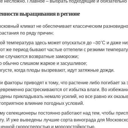
ке несложно. Главное – выбрать подходящие и обязательн
енности выращивания в регионе
сковный климат не обеспечивает классическим разновидн
растания по ряду причин:
ой температура здесь может опускаться до –30˚С и даже ни
тот же период бывают частые оттепели с резкими темпера
ае случаются возвратные заморозки;
о обычно слишком жаркое и засушливое;
вгусте, когда плоды вызревают, идут затяжные дожди.
ти факторы приводят к тому, что растение либо погибает за 
евременно растрескиваются от избытка влаги. Во избежан
дены прикладывать немало усилий, но все равно их оказыв
гоприятное влияние погодных условий.
му селекционеры постоянно работают над тем, чтобы присп
ту. И уже выведены лучшие сорта винограда для Московско
енной скороспелостью и морозостойкостью.