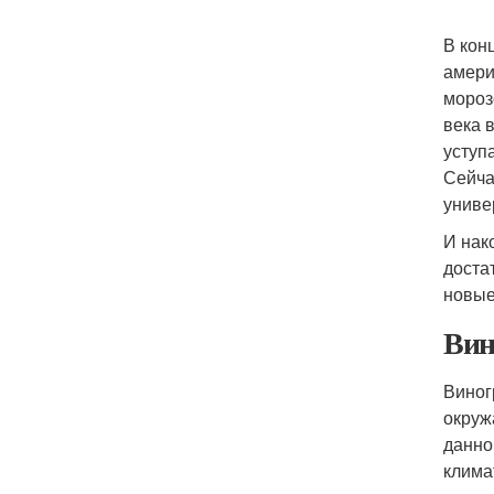
В кон
амери
мороз
века 
уступ
Сейча
униве
И нако
доста
новые
Вин
Виног
окруж
данно
клима