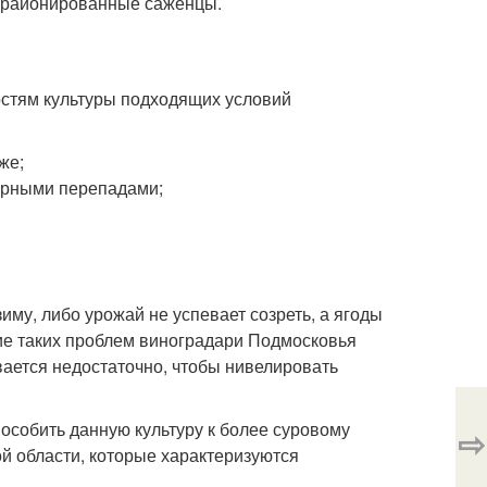
о районированные саженцы.
остям культуры подходящих условий
же;
турными перепадами;
зиму, либо урожай не успевает созреть, а ягоды
ие таких проблем виноградари Подмосковья
ается недостаточно, чтобы нивелировать
особить данную культуру к более суровому
⇨
й области, которые характеризуются