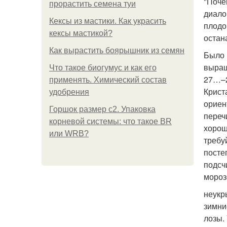
"Почем
прорастить семена туи
диало
Кексы из мастики. Как украсить
плодо
кексы мастикой?
остан
Как вырастить боярышник из семян
Было 
выращ
Что такое биогумус и как его
27…–2
применять. Химический состав
Крист
удобрения
ориен
Горшок размер с2. Упаковка
переч
корневой системы: что такое BR
хорош
или WRB?
требу
посте
подсч
мороз
неукр
зимни
лозы. 