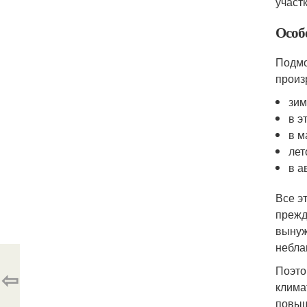
участ
Особ
Подмо
произ
зим
в э
в м
лет
в а
Все э
прежд
вынуж
небла
Поэто
⇦
клима
повыш