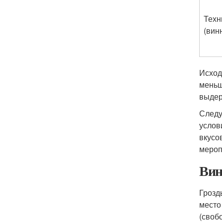
Техн
(вин
Исход
меньш
выдер
Следу
услов
вкусо
мероп
Вин
Грозд
место
(своб