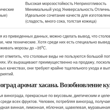
Высокая морозостойкость Неприхотливость
ические
Минимальный уход Универсальность Отличны
ные)
Идеальное сочетание качеств для изготовлен
(сладость, много сока, толстая кожица)
я из приведенных данных, можно сделать вывод, что столо
е, чем технические. Хотя среди них есть специально выве
живать морозы до –35⁰С.
ет отметить, что столовые виды не пользуются большой п
иях. Их выращивают преимущественно на продажу, посколь
вых качествах, они требуют крайне тщательного ухода и в
риятий.
оград аромат хасана. Возобновление к
ья винограда, прекрасные по вкусовым, диетическим и целе
 среди всех фруктов. Человек, потребляя виноград, получа
одная винная, лимонная, яб­лочная, щавелевая, муравьиная и