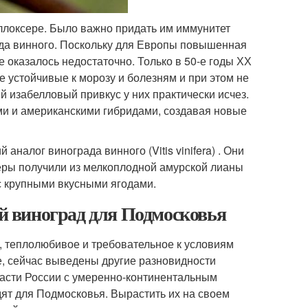
ллоксере. Было важно придать им иммунитет
ада винного. Поскольку для Европы повышенная
 оказалось недостаточно. Только в 50-е годы ХХ
 устойчивые к морозу и болезням и при этом не
 изабелловый привкус у них практически исчез.
и и американскими гибридами, создавая новые
 аналог винограда винного (Vitis vinifera) . Они
неры получили из мелкоплодной амурской лианы
 крупными вкусными ягодами.
 виноград для Подмосковья
, теплолюбивое и требовательное к условиям
е, сейчас выведены другие разновидности
части России с умеренно-континентальным
дят для Подмосковья. Вырастить их на своем