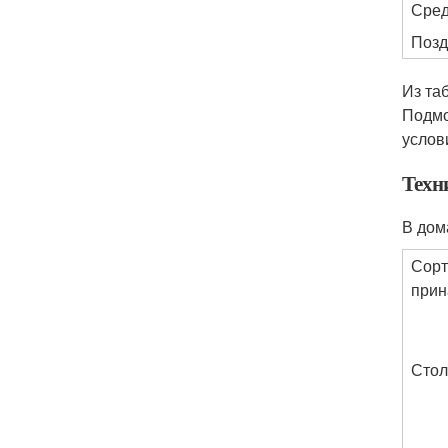
Сре
Позд
Из та
Подмо
услов
Техн
В дом
Сорт
прин
Сто