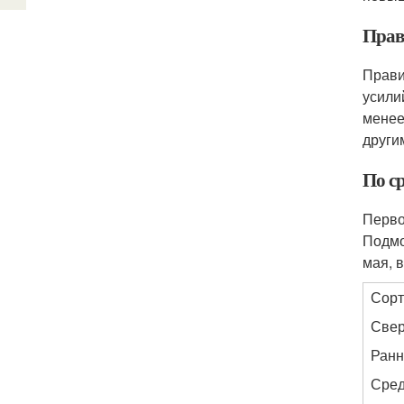
Прав
Прави
усили
менее
други
По с
Перво
Подмо
мая, 
Сорт
Свер
Ранн
Сред