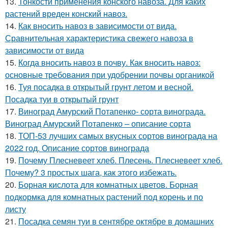
13.
Тонкости применения конского навоза. Для каких
растений вреден конский навоз.
14.
Как вносить навоз в зависимости от вида.
Сравнительная характеристика свежего навоза в
зависимости от вида
15.
Когда вносить навоз в почву. Как вносить навоз:
основные требования при удобрении почвы органикой
16.
Туя посадка в открытый грунт летом и весной.
Посадка туи в открытый грунт
17.
Виноград Амурский Потапенко- сорта винограда.
Виноград Амурский Потапенко – описание сорта
18.
ТОП-53 лучших самых вкусных сортов винограда на
2022 год. Описание сортов винограда
19.
Почему Плесневеет хлеб. Плесень. Плесневеет хлеб.
Почему? 3 простых шага, как этого избежать.
20.
Борная кислота для комнатных цветов. Борная
подкормка для комнатных растений под корень и по
листу
21.
Посадка семян туи в сентябре октябре в домашних