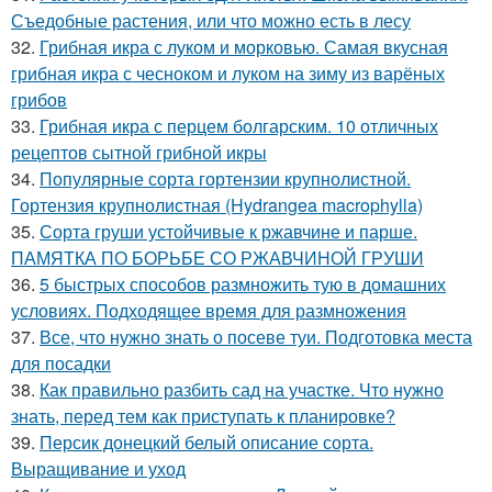
Съедобные растения, или что можно есть в лесу
32.
Грибная икра с луком и морковью. Самая вкусная
грибная икра с чесноком и луком на зиму из варёных
грибов
33.
Грибная икра с перцем болгарским. 10 отличных
рецептов сытной грибной икры
34.
Популярные сорта гортензии крупнолистной.
Гортензия крупнолистная (Hydrangea macrophylla)
35.
Сорта груши устойчивые к ржавчине и парше.
ПАМЯТКА ПО БОРЬБЕ СО РЖАВЧИНОЙ ГРУШИ
36.
5 быстрых способов размножить тую в домашних
условиях. Подходящее время для размножения
37.
Все, что нужно знать о посеве туи. Подготовка места
для посадки
38.
Как правильно разбить сад на участке. Что нужно
знать, перед тем как приступать к планировке?
39.
Персик донецкий белый описание сорта.
Выращивание и уход