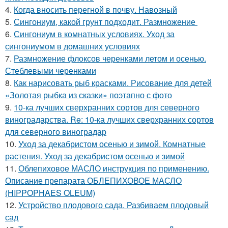
4.
Когда вносить перегной в почву. Навозный
5.
Сингониум, какой грунт подходит. Размножение
6.
Сингониум в комнатных условиях. Уход за
сингониумом в домашних условиях
7.
Размножение флоксов черенками летом и осенью.
Стеблевыми черенками
8.
Как нарисовать рыб красками. Рисование для детей
«Золотая рыбка из сказки» поэтапно с фото
9.
10-ка лучших сверхранних сортов для северного
виноградарства. Re: 10-ка лучших сверхранних сортов
для северного виноградар
10.
Уход за декабристом осенью и зимой. Комнатные
растения. Уход за декабристом осенью и зимой
11.
Облепиховое МАСЛО инструкция по применению.
Описание препарата ОБЛЕПИХОВОЕ МАСЛО
(HIPPOPHAES OLEUM)
12.
Устройство плодового сада. Разбиваем плодовый
сад