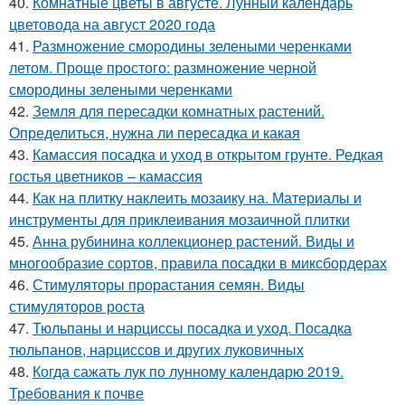
40.
Комнатные цветы в августе. Лунный календарь
цветовода на август 2020 года
41.
Размножение смородины зелеными черенками
летом. Проще простого: размножение черной
смородины зелеными черенками
42.
Земля для пересадки комнатных растений.
Определиться, нужна ли пересадка и какая
43.
Камассия посадка и уход в открытом грунте. Редкая
гостья цветников – камассия
44.
Как на плитку наклеить мозаику на. Материалы и
инструменты для приклеивания мозаичной плитки
45.
Анна рубинина коллекционер растений. Виды и
многообразие сортов, правила посадки в миксбордерах
46.
Стимуляторы прорастания семян. Виды
стимуляторов роста
47.
Тюльпаны и нарциссы посадка и уход. Посадка
тюльпанов, нарциссов и других луковичных
48.
Когда сажать лук по лунному календарю 2019.
Требования к почве