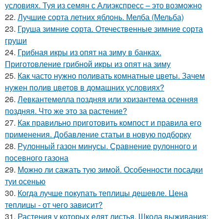
условиях. Туя из семян с Алиэкспресс – это возможно
22.
Лучшие сорта летних яблонь. Мелба (Мельба)
23.
Груша зимние сорта. Отечественные зимние сорта
груши
24.
Грибная икры из опят на зиму в банках.
Приготовление грибной икры из опят на зиму
25.
Как часто нужно поливать комнатные цветы. Зачем
нужен полив цветов в домашних условиях?
26.
Левкантемелла поздняя или хризантема осенняя
поздняя. Что же это за растение?
27.
Как правильно приготовить компост и правила его
применения. Добавление статьи в новую подборку
28.
Рулонный газон минусы. Сравнение рулонного и
посевного газона
29.
Можно ли сажать тую зимой. Особенности посадки
туи осенью
30.
Когда лучше покупать теплицы дешевле. Цена
теплицы - от чего зависит?
31.
Растения у которых едят листья. Школа выживания: