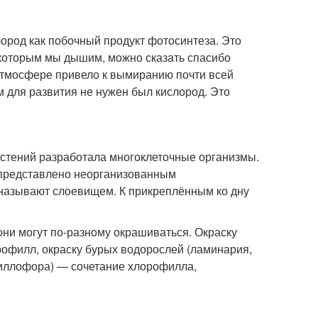
ород как побочный продукт фотосинтеза. Это
 которым мы дышим, можно сказать спасибо
атмосфере привело к вымиранию почти всей
м для развития не нужен был кислород. Это
стений разработала многоклеточные организмы.
о представлено неорганизованным
называют слоевищем. К прикреплённым ко дну
они могут по-разному окрашиваться. Окраску
рофилл, окраску бурых водорослей (ламинария,
филлофора) — сочетание хлорофилла,