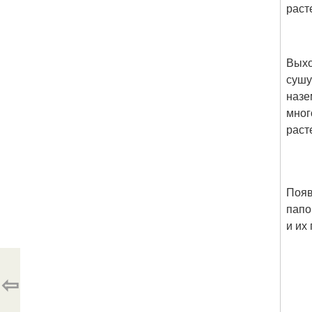
раст
Выхо
сушу
наз
мног
раст
Поя
папо
и их
⇦