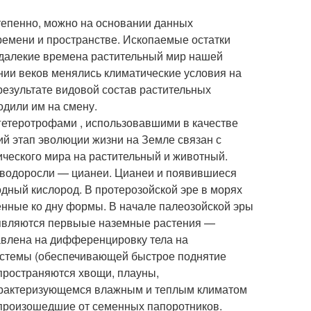
тепенно, можно на основании данных
ремени и пространстве. Ископаемые остатки
 в далекие времена растительный мир нашей
нии веков менялись климатические условия на
результате видовой состав растительных
одили им на смену.
гетеротрофами , использовавшими в качестве
й этап эволюции жизни на Земле связан с
ического мира на растительный и животный.
водоросли — цианеи. Цианеи и появившиеся
дный кислород. В протерозойской эре в морях
енные ко дну формы. В начале палеозойской эры
появляются первыые наземные растения —
влена на дифференцировку тела на
системы (обеспечивающей быстрое поднятие
пространяются хвощи, плауны,
характеризующемся влажным и теплым климатом
 произошедшие от семенных папоротников.