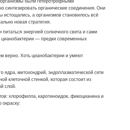
 организмы были гетеротрофными
но синтезировать органические соединения. Они
ы истощались, а организмов становилось всё
ально новая стратегия.
питаться энергией солнечного света и сами
ли цианобактерии — предки современных
м верно. Хоть цианобактерии и умеют
го ядра, митохондрий, эндоплазматической сети
ой клеточной стенкой, которая состоит из
й слой.
тов: хлорофилла, каротиноидов, фикоцианина и
 окраску: