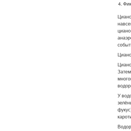
Фик
Циано
навсе
циано
анаэр
событ
Циано
Циано
Затем
много
водор
У вод
зелён
фукус
карот
Водор