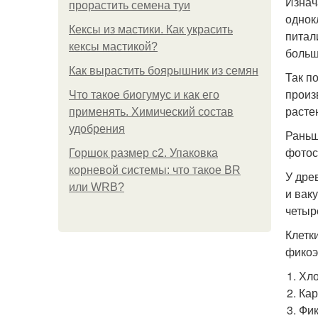
Изнач
прорастить семена туи
однок
Кексы из мастики. Как украсить
питал
кексы мастикой?
больш
Как вырастить боярышник из семян
Так п
произ
Что такое биогумус и как его
расте
применять. Химический состав
удобрения
Раньш
фотос
Горшок размер с2. Упаковка
корневой системы: что такое BR
У дре
или WRB?
и вак
четыр
Клетк
фикоэ
Хло
Кар
Фик