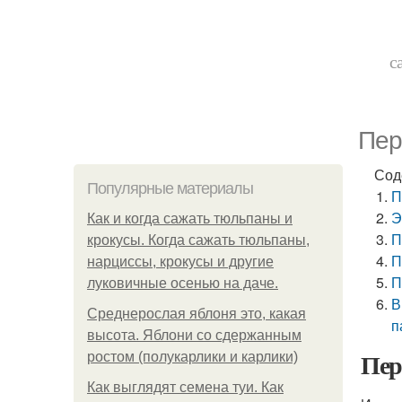
с
Пер
Сод
Популярные материалы
П
Э
Как и когда сажать тюльпаны и
П
крокусы. Когда сажать тюльпаны,
П
нарциссы, крокусы и другие
П
луковичные осенью на даче.
В
Среднерослая яблоня это, какая
п
высота. Яблони со сдержанным
Пер
ростом (полукарлики и карлики)
Как выглядят семена туи. Как