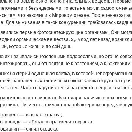
ально на Земле было полно питательных веществ. Первые
леточными и безъядерными, то есть не могли самостоятель
ись тем, что находили в Мировом океане. Постепенно запас
е. Для выживания в такой конкуренции требовалась кардин
оявились первые фотосинтезирующие организмы. Они могли 
водили органические вещества. 2,7млрд лет назад возник
ний, которые живы и по сей день.
е их называли синезелёными водорослями, но это не совсе
интезировать, они относятся не к растениям, а к бактериям.
вних бактерий одиночная клетка, в которой нет оформленно
уолей, заполненных клеточным соком. Клетка окружена прочн
ёх слоёв. Часто снаружи стенки расположен ещё и слизисты
и могутфотосинтезировать благодаря наличию в них пигмен
ритрина. Пигменты придают цианобактериям определённую
рофилл — зелёная окраска;
отиноиды — жёлтая и оранжевая окраска;
оцианин — синяя окраска;