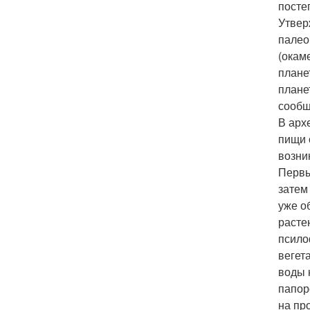
посте
Утвер
палео
(окам
плане
плане
сообщ
В арх
пищи 
возни
Первы
затем
уже о
расте
псило
вегет
воды 
папор
на пр