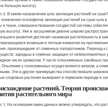
на большую высоту).
с 2. В каком направлении шла эволюция растений на суше
 появления псилофитов эволюция растений на суше шла в 
ы и ткани, совершенствования сосудистой системы (обес
ую высоту). Уже в засушливом девоне широко распростран
ольшего развития достигает наземная растительность в ка
теризующемся влажным и теплым климатом на протяжении 
ния, произошедшие от семенных папоротников. Переход к
уществ: зародыш в семенах защищен от неблагоприятных у
идное число хромосом. У части голосеменных (хвойных) пр
. Опыление у голосеменных осуществляется ветром, а сем
ными. Эти и другие преимущества способствовали широко
ые споровые растения вымирают в пермском периоде в свя
исхождение растений. Теория происхо
вития растительного мира
с 1. На основании каких данных можно утверждать, что ра