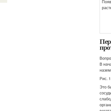
Появ
раст
Пер
про
Вопро
В нач
назем
Рис. 
Это б
сосуд
слабо
орган
вегет