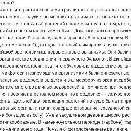
пенно?
ждать, что растительный мир развивался и усложнялся пос
нтологии — науки о вымерших организмах, о смене их во в
енелости, отпечатки) растений свидетельствуют о том, что
ты был совсем иным, чем сейчас. Доказано, что на протяже
те, растения были вынуждены приспосабливаться к ним. В 
еств менялся. Одни виды растений вымирали, другие прих
ейской эре появились первые живые организмы. Они были 
органические соединения «первичного бульона». Важнейши
кновением фотосинтеза , что обусловило разделение орган
ми фотосинтезирующими организмами были синезеленые 
 зеленые водоросли выделяли в атмосферу из океана свобо
битало много различных водорослей, в том числе прикрепл
ния населяют в основном моря, но в ордовике — силуре 
фиты. Дальнейшая эволюция растений на суше была напра
ативные органы и ткани, совершенствование- сосудистой 
на большую высоту). Уже в засушливом девоне широко рас
отникообразные. В каменноугольном периоде (карбоне), 
отяжении всего года. Появляются голосеменные растения,