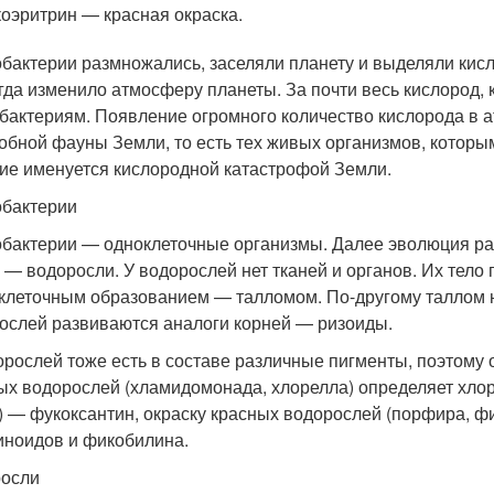
оэритрин — красная окраска.
бактерии размножались, заселяли планету и выделяли кисл
гда изменило атмосферу планеты. За почти весь кислород,
бактериям. Появление огромного количество кислорода в 
обной фауны Земли, то есть тех живых организмов, которы
ие именуется кислородной катастрофой Земли.
бактерии
бактерии — одноклеточные организмы. Далее эволюция ра
 — водоросли. У водорослей нет тканей и органов. Их тел
клеточным образованием — талломом. По-другому таллом 
ослей развиваются аналоги корней — ризоиды.
орослей тоже есть в составе различные пигменты, поэтому 
ых водорослей (хламидомонада, хлорелла) определяет хло
) — фукоксантин, окраску красных водорослей (порфира, 
иноидов и фикобилина.
осли