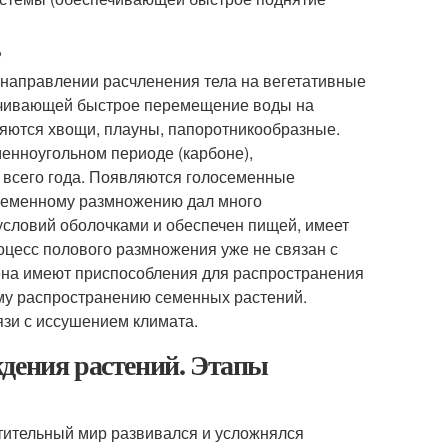
?
направлении расчленения тела на вегетативные
печивающей быстрое перемещение воды на
яются хвощи, плауны, папоротникообразные.
менноугольном периоде (карбоне),
всего года. Появляются голосеменные
 семенному размножению дал много
словий оболочками и обеспечен пищей, имеет
оцесс полового размножения уже не связан с
ена имеют приспособления для распространения
му распространению семенных растений.
зи с иссушением климата.
ждения растений. Этапы
стительный мир развивался и усложнялся