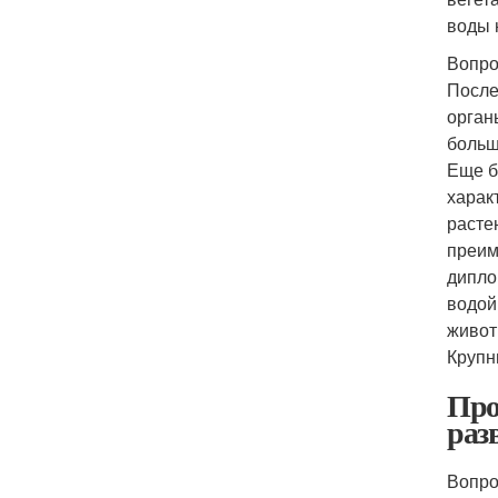
воды 
Вопро
После
орган
больш
Еще б
харак
расте
преим
дипло
водой
живот
Крупн
Про
раз
Вопро