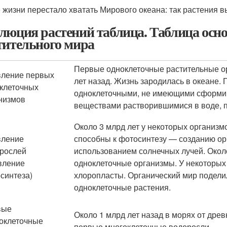
 жизни перестало хватать Мирового океана: так растения в
люция растений таблица. Таблица осн
тительного мира
Первые одноклеточные растительные ор
ление первых
лет назад. Жизнь зародилась в океане
клеточных
одноклеточными, не имеющими сформир
низмов
веществами растворившимися в воде, п
Около 3 млрд лет у некоторых организ
вление
способны к фотосинтезу — созданию ор
рослей
использованием солнечных лучей. Около
вление
одноклеточные организмы. У некоторых 
синтеза)
хлоропласты. Органический мир подели
одноклеточные растения.
вые
Около 1 млрд лет назад в морях от др
оклеточные
первые многоклеточные водоросли.