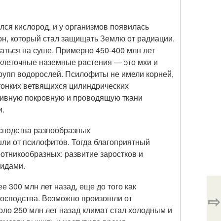
ся кислород, и у организмов появилась
он, который стал защищать Землю от радиации.
аться на суше. Примерно 450-400 млн лет
клеточные наземные растения — это мхи и
рупп водорослей. Псилофиты не имели корней,
 тонких ветвящихся цилиндрических
ивную покровную и проводящую ткани
и.
осподства разнообразных
ли от псилофитов. Тогда благоприятный
отникообразных: развитие заростков и
оидами.
 300 млн лет назад, еще до того как
⇨
господства. Возможно произошли от
ло 250 млн лет назад климат стал холодным и