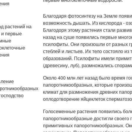
ения
Благодаря фотосинтезу на Земле появил
возможность дышать. Из кислорода - оз
д растений на
Благодоря этому растения стали развив
 и первые
назад на суше появились первые много
емные
псилофиты. Они произошли от разных г
оклеточные
стеблей и листьев. Их тело состояло из
ения
образований. Псилофиты имели примит
(древесину, луб), размножались спорам
Около 400 млн лет назад было время г
вление
папоротникообразных, которые произош
ротникообразных
климат для размножения древних папор
 господство
оплодотворение яйцеклеток сперматоз
Голосеменные растения появились более
папоротникообразные достигли своего 
примитивных папоротникообразных. Око