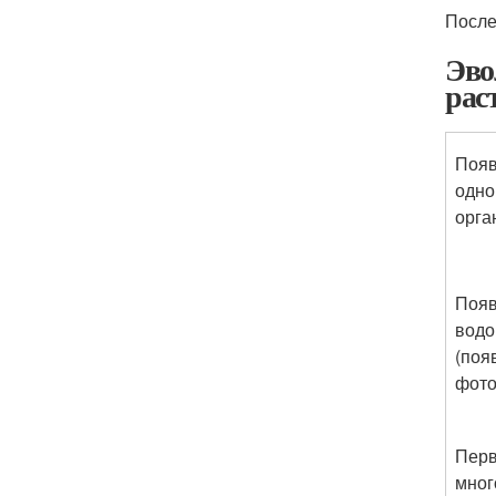
После
Эво
рас
Появ
одно
орга
Поя
водо
(поя
фото
Пер
мног