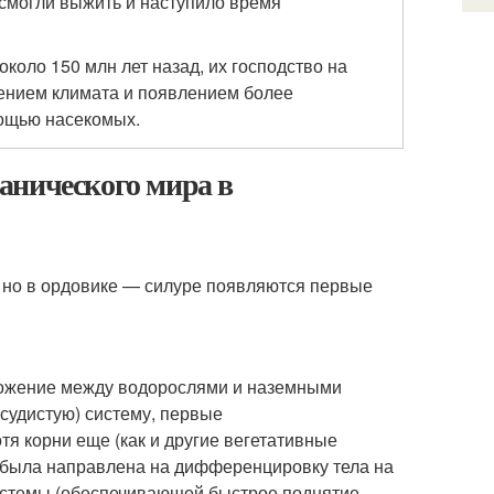
смогли выжить и наступило время
оло 150 млн лет назад, их господство на
ением климата и появлением более
ощью насекомых.
анического мира в
, но в ордовике — силуре появляются первые
ожение между водорослями и наземными
судистую) систему, первые
я корни еще (как и другие вегетативные
 была направлена на дифференцировку тела на
системы (обеспечивающей быстрое поднятие