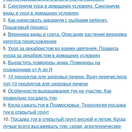
2.
Cингониум уход в домашних условиях. Сингониум:
виды и уход в домашних условиях
3.
Как нарисовать аквариум с рыбками ребенку.
Пошаговый процесс
4.
Вероника виды и сорта. Описание растения вероника
veronica происхождение
5.
Уход за декабристом во время цветения. Правила
ухода за декабристом в домашних условиях
6.
Вырастить помидоры дома. Помидоры на
подоконнике от А до Я
7.
10 продуктов для здоровья печени. Врач перечислила
топ-10 продуктов для здоровья печени
8.
Особенности выращивания туи на участке. Как
правильно посадить тую
9.
Когда сажать туи в Подмосковье. Технология посадка
туи в открытый грунт
10.
Посадка туи в открытый грунт весной и летом. Когда
лучше всего высаживать тую: сроки, агротехнические