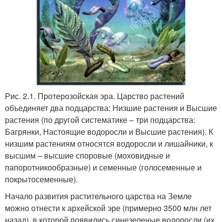
Рис. 2.1. Протерозойская эра. Царство растений
объединяет два подцарства: Низшие растения и Высшие
растения (по другой систематике – три подцарства:
Багрянки, Настоящие водоросли и Высшие растения). К
низшим растениям относятся водоросли и лишайники, к
высшим – высшие споровые (моховидные и
папоротникообразные) и семенные (голосеменные и
покрытосеменные).
Начало развития растительного царства на Земле
можно отнести к архейской эре (примерно 3500 млн лет
назад), в которой появились синезеленые водоросли (их