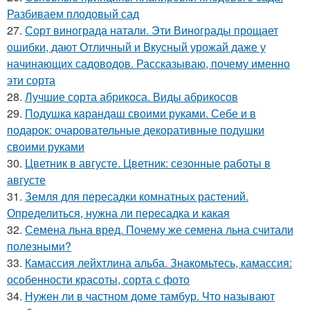
Разбиваем плодовый сад
27.
Сорт винограда натали. Эти Винограды прощает
ошибки, дают Отличный и Вкусный урожай даже у
начинающих садоводов. Рассказываю, почему именно
эти сорта
28.
Лучшие сорта абрикоса. Виды абрикосов
29.
Подушка карандаш своими руками. Себе и в
подарок: очаровательные декоративные подушки
своими руками
30.
Цветник в августе. Цветник: сезонные работы в
августе
31.
Земля для пересадки комнатных растений.
Определиться, нужна ли пересадка и какая
32.
Семена льна вред. Почему же семена льна считали
полезными?
33.
Камассия лейхтлина альба. Знакомьтесь, камассия:
особенности красоты, сорта с фото
34.
Нужен ли в частном доме тамбур. Что называют