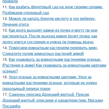
правила
11.
Как разбить фруктовый сад на даче своими силами.
Разбиваем плодовый сад
12.
Можно ли капать борную кислоту в ухо ребенку.
Лечение отита
13.
Как долго выходят камни из почек и могут ли они
растворяться. После выхода камня болит почка: как
долго длится состояние и нужна ли помощь врача
14.
Помогаем комнатным растениям пережить зиму.
Сократите полив комнатных растений зимой
15.
Как ухаживать за комнатными растениями осенью.
[Растения в доме] Как ухаживать за комнатными цветами
осенью?
16.
Уход осенью за комнатными цветами. Уход за
комнатными растениями осенью, которым не нужен
прохладный период покоя
17.
Саженец персика Донецкий желтый. Персик
Донецкий желтый: описание и характеристики. Магазин
ПосадиКа