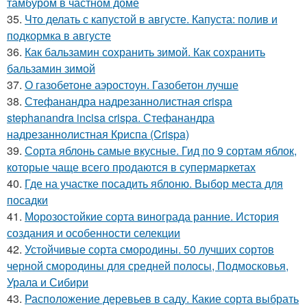
тамбуром в частном доме
35.
Что делать с капустой в августе. Капуста: полив и
подкормка в августе
36.
Как бальзамин сохранить зимой. Как сохранить
бальзамин зимой
37.
О газобетоне аэростоун. Газобетон лучше
38.
Стефанандра надрезаннолистная crispa
stephanandra incisa crispa. Стефанандра
надрезаннолистная Криспа (Crispa)
39.
Сорта яблонь самые вкусные. Гид по 9 сортам яблок,
которые чаще всего продаются в супермаркетах
40.
Где на участке посадить яблоню. Выбор места для
посадки
41.
Морозостойкие сорта винограда ранние. История
создания и особенности селекции
42.
Устойчивые сорта смородины. 50 лучших сортов
черной смородины для средней полосы, Подмосковья,
Урала и Сибири
43.
Расположение деревьев в саду. Какие сорта выбрать