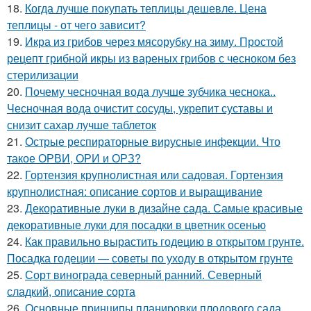
18.
Когда лучше покупать теплицы дешевле. Цена
теплицы - от чего зависит?
19.
Икра из грибов через мясорубку на зиму. Простой
рецепт грибной икры из вареных грибов с чесноком без
стерилизации
20.
Почему чесночная вода лучше зубчика чеснока..
Чесночная вода очистит сосуды, укрепит суставы и
снизит сахар лучше таблеток
21.
Острые респираторные вирусные инфекции. Что
такое ОРВИ, ОРИ и ОРЗ?
22.
Гортензия крупнолистная или садовая. Гортензия
крупнолистная: описание сортов и выращивание
23.
Декоративные луки в дизайне сада. Самые красивые
декоративные луки для посадки в цветник осенью
24.
Как правильно вырастить годецию в открытом грунте.
Посадка годеции — советы по уходу в открытом грунте
25.
Сорт винограда северный ранний. Северный
сладкий, описание сорта
26.
Основные принципы планировки плодового сада.