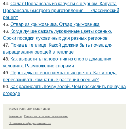
44.
Салат Провансаль из капусты с огурцом. Капуста
Провансаль быстрого приготовления — классический
рецепт
45.
Отвар из крыжовника. Отвар крыжовника
46.
Когда лучше сажать луковичные цветы осенью.
Сроки посадки луковичных для разных регионов
47.
Почва в теплице. Какой должна быть почва для
выращивания овощей в теплице
48.
Как вырастить папоротник из спор в домашних
условиях. Размножение спорами
49.
Пересадка осенью комнатных цветов. Как и когда
пересаживать комнатные растения осенью?
50.
Как раскислять почву золой. Чем раскислить почву на
огороде
© 2026 Идеи для сада и дачи
Контакты
Пользовательское соглашение
Политика конфидециальности