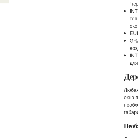
“те
INT
теп
око
EUR
GRA
воз
INT
для
Дер
Любая
окна 
необх
габар
Необ