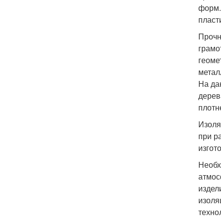
форм.
пласт
Прочн
грамо
геоме
метал
На да
дерев
плотн
Изоля
при р
изгот
Необх
атмос
издел
изоля
техно