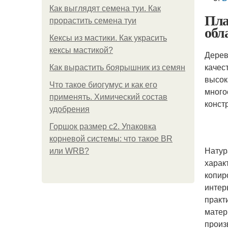
Как выглядят семена туи. Как
Пла
прорастить семена туи
обл
Кексы из мастики. Как украсить
кексы мастикой?
Дерев
качес
Как вырастить боярышник из семян
высок
Что такое биогумус и как его
много
применять. Химический состав
конст
удобрения
Горшок размер с2. Упаковка
корневой системы: что такое BR
Натур
или WRB?
харак
копир
интер
практ
матер
произ