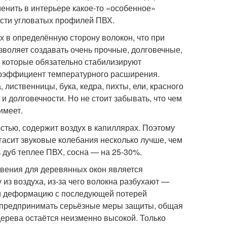
енить в интерьере какое-то «особенное»
ости угловатых профилей ПВХ.
 в определённую сторону волокон, что при
зволяет создавать очень прочные, долговечные,
 которые обязательно стабилизируют
оэффициент температурного расширения.
 лиственницы, бука, кедра, пихты, ели, красного
и долговечности. Но не стоит забывать, что чем
имеет.
тью, содержит воздух в капиллярах. Поэтому
гасит звуковые колебания несколько лучше, чем
 дуб теплее ПВХ, сосна — на 25-30%.
овения для деревянных окон является
из воздуха, из-за чего волокна разбухают —
 и деформацию с последующей потерей
о предпринимать серьёзные меры защиты, общая
 дерева остаётся неизменно высокой. Только