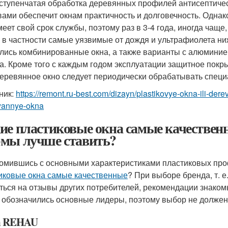
ступенчатая обработка деревянных профилей антисептичес
вами обеспечит окнам практичность и долговечность. Однак
меет свой срок службы, поэтому раз в 3-4 года, иногда ча
, в частности самые уязвимые от дождя и ультрафиолета ни
лись комбинированные окна, а также варианты с алюмини
а. Кроме того с каждым годом эксплуатации защитное покры
деревянное окно следует периодически обрабатывать спец
ник:
https://remont.ru-best.com/dizayn/plastikovye-okna-ili-de
yannye-okna
ие пластиковые окна самые качествен
мы лучше ставить?
омившись с основными характеристиками пластиковых проф
иковые окна самые качественные
? При выборе бренда, т. е
ться на отзывы других потребителей, рекомендации знаком
 обозначились основные лидеры, поэтому выбор не должен
а REHAU