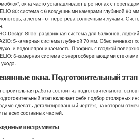
рмоблок”, окна часто устанавливают в регионах с перепадо
ELIO 80: система с 6 воздушными камерами глубиной 80 м
лопотерь, а летом - от перегрева солнечными лучами. Сис
н.
O-Design Slide: раздвижная система для балконов, лоджий
ZIO: 5-камерная система глубиной 70 мм. Обеспечивают х
духо- и водонепроницаемость. Профиль с гладкой поверхно
ELIO: 6-камерная система с энергосберегающими стеклами.
 ухода.
евянные окна. Подготовительный этап
 строительная работа состоит из подготовительного, основ
подготовительный этап включает себя подбор столярных инс
одимо сделать детализированный чертёж, на котором отмеч
иты всех составных частей.
ходимые инструменты