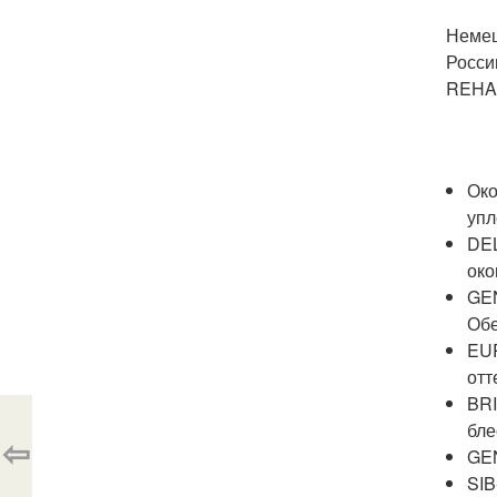
Немец
Росси
REHAU
Око
упл
DEL
око
GEN
Обе
EUR
отт
BRI
бле
⇦
GEN
SIB