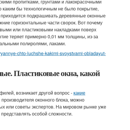
кими пропитками, грунтами и лакокрасочными
о каким бы технологичным не было покрытие,
ще, приходится подкрашивать деревянные оконные
жние горизонтальные части сворок. Вот почему
евыми или пластиковыми накладками поверх
тие теряет примерно 0,01 мм толщины, из-за
иальными полиролями, лаками.
revyannye-chto-luchshe-kakimi-svoystvami-obladayut-
ные. Пластиковые окна, какой
илей, возникает другой вопрос -
какие
. производителя оконного блока, можно
ых или советы экспертов. На мировом рынке уже
 представлять особой сложности.