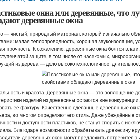
стиковые окна или деревянные, что л
адают деревянные окна
о — чистый, природный материал, который изначально обл
твами: малая теплопроводность, хорошая звукоизоляция, у
ая прочность. К сожалению, деревянные окна боятся влаги
ступенчатой защите, в том числе от насекомых, микроорган
рукций из дерева — дело высокотехнологичное, длительное,
альность и красота. Деревянные окна — это воплощение до
теристики изделий из древесины остаются вне конкуренции
овать её фактуру. Качественно сделанные деревянные окна
ьера, во многом определяют его стиль. Даже убеждённые с
ичности и доступности пластиков, не станут спорить с иск
иала. Благодаря возможности обрабатывать древесину вр
водители деревянных окон могут предложить потребителю 