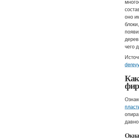
много
соста
оно и
блоки
появи
дерев
чего 
Источ
derev
Как
фир
Ознак
пласт
опира
давно
Окн