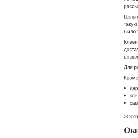
рассы
Цельн
такую
было 
Клеен
доста
возде
Для р
Кроме
дер
кле
сам
Желат
Окн