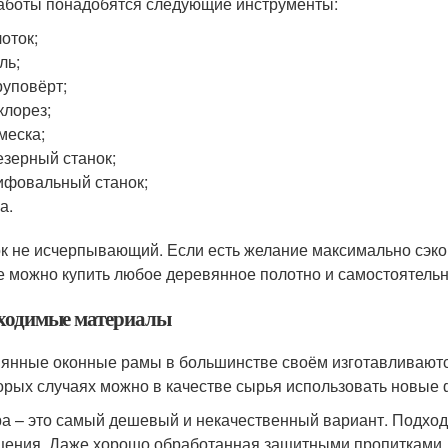
аботы понадобятся следующие инструменты:
оток;
ль;
уповёрт;
клорез;
меска;
зерный станок;
фовальный станок;
а.
к не исчерпывающий. Если есть желание максимально сэкон
е можно купить любое деревянное полотно и самостоятельно
ходимые материалы
янные оконные рамы в большинстве своём изготавливаются
орых случаях можно в качестве сырья использовать новые
а – это самый дешевый и некачественный вариант. Подходи
ения. Даже хорошо обработанная защитными пропитками, 