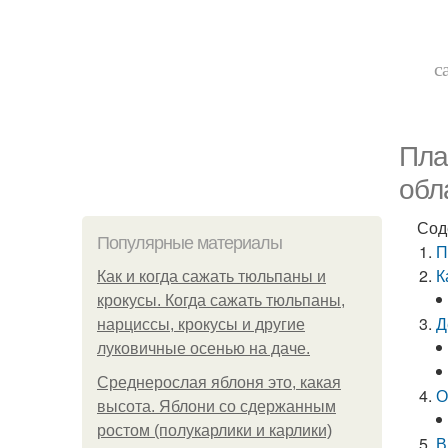
с
Пла
обл
Сод
Популярные материалы
П
К
Как и когда сажать тюльпаны и
крокусы. Когда сажать тюльпаны,
Д
нарциссы, крокусы и другие
луковичные осенью на даче.
Среднерослая яблоня это, какая
О
высота. Яблони со сдержанным
ростом (полукарлики и карлики)
В