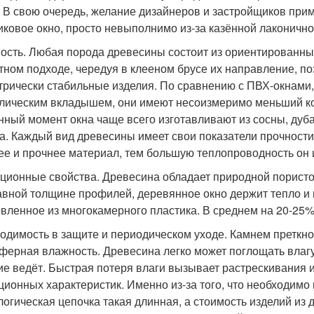
 В свою очередь, желание дизайнеров и застройщиков прим
иковое окно, просто невыполнимо из-за казённой лаконичн
ость. Любая порода древесины состоит из ориентированных
тном подходе, чередуя в клееном брусе их направление, по
трически стабильные изделия. По сравнению с ПВХ-окнами,
лическим вкладышем, они имеют несоизмеримо меньший к
нный момент окна чаще всего изготавливают из сосны, дуба,
а. Каждый вид древесины имеет свои показатели прочности 
ее и прочнее материал, тем большую теплопроводность он 
ционные свойства. Древесина обладает природной пористос
авной толщине профилей, деревянное окно держит тепло и 
овленное из многокамерного пластика. В среднем на 20-25%
одимость в защите и периодическом уходе. Камнем преткн
ферная влажность. Древесина легко может поглощать влагу 
ие ведёт. Быстрая потеря влаги вызывает растрескивания
ционных характеристик. Именно из-за того, что необходим
логическая цепочка такая длинная, а стоимость изделий из