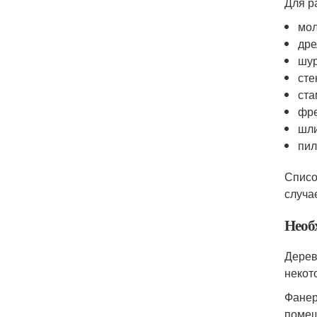
Для р
мол
дре
шур
сте
ста
фре
шли
пил
Списо
случа
Необ
Дерев
некот
Фанер
помещ