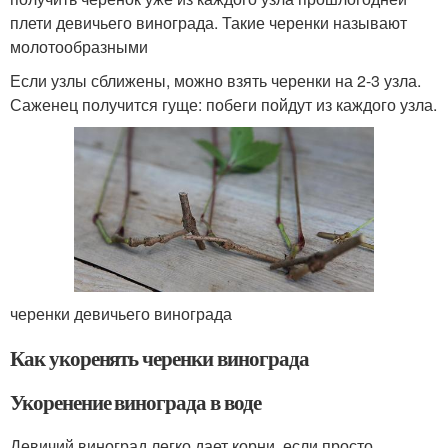
плети девичьего винограда. Такие черенки называют
молотообразными
Если узлы сближены, можно взять черенки на 2-3 узла.
Саженец получится гуще: побеги пойдут из каждого узла.
черенки девичьего винограда
Как укоренять черенки винограда
Укоренение винограда в воде
Девичий виноград легко дает корни, если просто