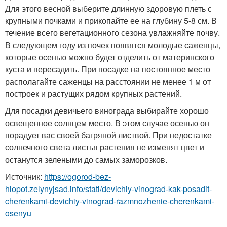
Для этого весной выберите длинную здоровую плеть с
крупными почками и прикопайте ее на глубину 5-8 см. В
течение всего вегетационного сезона увлажняйте почву.
В следующем году из почек появятся молодые саженцы,
которые осенью можно будет отделить от материнского
куста и пересадить. При посадке на постоянное место
располагайте саженцы на расстоянии не менее 1 м от
построек и растущих рядом крупных растений.
Для посадки девичьего винограда выбирайте хорошо
освещенное солнцем место. В этом случае осенью он
порадует вас своей багряной листвой. При недостатке
солнечного света листья растения не изменят цвет и
останутся зелеными до самых заморозков.
Источник:
https://ogorod-bez-
hlopot.zelynyjsad.info/stati/devichiy-vinograd-kak-posadit-
cherenkami-devichiy-vinograd-razmnozhenie-cherenkami-
osenyu