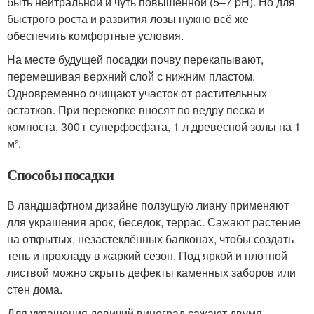
быть нейтральной и чуть повышенной (5–7 pH). Но для
быстрого роста и развития лозы нужно всё же
обеспечить комфортные условия.
На месте будущей посадки почву перекапывают,
перемешивая верхний слой с нижним пластом.
Одновременно очищают участок от растительных
остатков. При перекопке вносят по ведру песка и
компоста, 300 г суперфосфата, 1 л древесной золы на 1
м².
Способы посадки
В ландшафтном дизайне ползущую лиану применяют
для украшения арок, беседок, террас. Сажают растение
на открытых, незастеклённых балконах, чтобы создать
тень и прохладу в жаркий сезон. Под яркой и плотной
листвой можно скрыть дефекты каменных заборов или
стен дома.
Для украшения девичий виноград сажают двумя