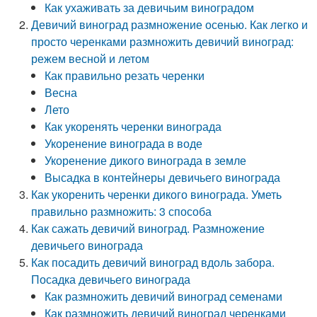
Как ухаживать за девичьим виноградом
Девичий виноград размножение осенью. Как легко и
просто черенками размножить девичий виноград:
режем весной и летом
Как правильно резать черенки
Весна
Лето
Как укоренять черенки винограда
Укоренение винограда в воде
Укоренение дикого винограда в земле
Высадка в контейнеры девичьего винограда
Как укоренить черенки дикого винограда. Уметь
правильно размножить: 3 способа
Как сажать девичий виноград. Размножение
девичьего винограда
Как посадить девичий виноград вдоль забора.
Посадка девичьего винограда
Как размножить девичий виноград семенами
Как размножить девичий виноград черенками