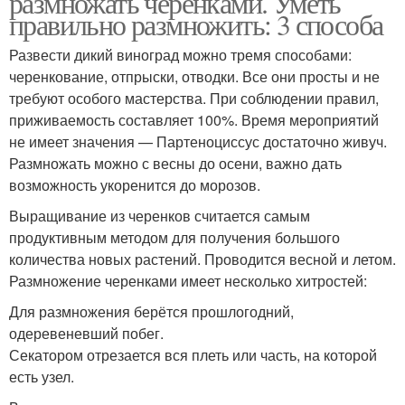
размножать черенками. Уметь
правильно размножить: 3 способа
Развести дикий виноград можно тремя способами:
Пятилисточковый
Почва для девичьего
черенкование, отпрыски, отводки. Все они просты и не
виноград
винограда
требуют особого мастерства. При соблюдении правил,
приживаемость составляет 100%. Время мероприятий
не имеет значения — Партеноциссус достаточно живуч.
Размножать можно с весны до осени, важно дать
Виноград в
Виноград для
возможность укоренится до морозов.
ландшафтном дизайне
украшения
Выращивание из черенков считается самым
продуктивным методом для получения большого
количества новых растений. Проводится весной и летом.
Уход за виноградом
Виноград в квартире
Размножение черенками имеет несколько хитростей:
Для размножения берётся прошлогодний,
одеревеневший побег.
Секатором отрезается вся плеть или часть, на которой
Знакомство с девичьим
есть узел.
виноградом