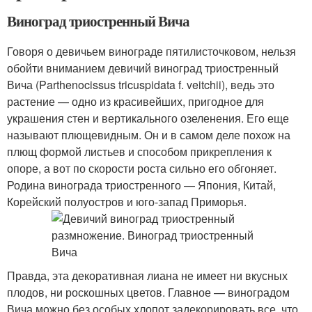
Виноград триостренный Вича
Говоря о девичьем винограде пятилисточковом, нельзя
обойти вниманием девичий виноград триостренный
Вича (Parthenocissus tricuspidata f. veitchii), ведь это
растение — одно из красивейших, пригодное для
украшения стен и вертикального озеленения. Его еще
называют плющевидным. Он и в самом деле похож на
плющ формой листьев и способом прикрепления к
опоре, а вот по скорости роста сильно его обгоняет.
Родина винограда триостренного — Япония, Китай,
Корейский полуостров и юго-запад Приморья.
Правда, эта декоративная лиана не имеет ни вкусных
плодов, ни роскошных цветов. Главное — виноградом
Вича можно без особых хлопот задекорировать все, что