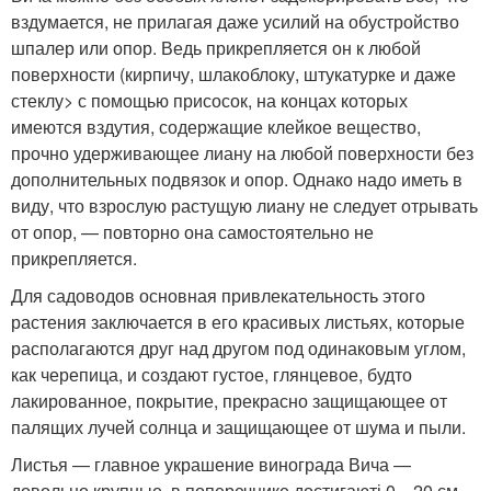
вздумается, не прилагая даже усилий на обустройство
шпалер или опор. Ведь прикрепляется он к любой
поверхности (кирпичу, шлакоблоку, штукатурке и даже
стеклу> с помощью присосок, на концах которых
имеются вздутия, содержащие клейкое вещество,
прочно удерживающее лиану на любой поверхности без
дополнительных подвязок и опор. Однако надо иметь в
виду, что взрослую растущую лиану не следует отрывать
от опор, — повторно она самостоятельно не
прикрепляется.
Для садоводов основная привлекательность этого
растения заключается в его красивых листьях, которые
располагаются друг над другом под одинаковым углом,
как черепица, и создают густое, глянцевое, будто
лакированное, покрытие, прекрасно защищающее от
палящих лучей солнца и защищающее от шума и пыли.
Листья — главное украшение винограда Вича —
довольно крупные, в поперечнике достигаюті 0—20 см,