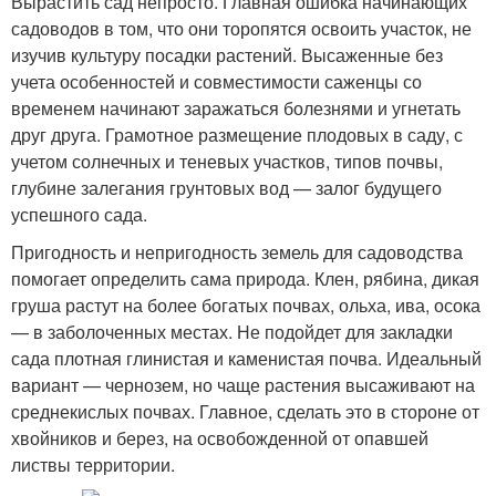
Вырастить сад непросто. Главная ошибка начинающих
садоводов в том, что они торопятся освоить участок, не
изучив культуру посадки растений. Высаженные без
учета особенностей и совместимости саженцы со
временем начинают заражаться болезнями и угнетать
друг друга. Грамотное размещение плодовых в саду, с
учетом солнечных и теневых участков, типов почвы,
глубине залегания грунтовых вод — залог будущего
успешного сада.
Пригодность и непригодность земель для садоводства
помогает определить сама природа. Клен, рябина, дикая
груша растут на более богатых почвах, ольха, ива, осока
— в заболоченных местах. Не подойдет для закладки
сада плотная глинистая и каменистая почва. Идеальный
вариант — чернозем, но чаще растения высаживают на
среднекислых почвах. Главное, сделать это в стороне от
хвойников и берез, на освобожденной от опавшей
листвы территории.