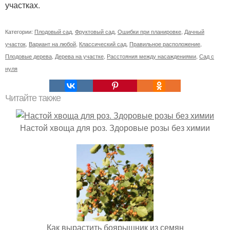
участках.
Категории:
Плодовый сад
,
Фруктовый сад
,
Ошибки при планировке
,
Дачный
участок
,
Вариант на любой
,
Классический сад
,
Правильное расположение
,
Плодовые дерева
,
Дерева на участке
,
Расстояния между насаждениями
,
Сад с
нуля
Читайте также
Настой хвоща для роз. Здоровые розы без химии
Как вырастить боярышник из семян