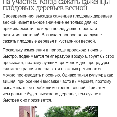
на участке. Когда сажать саженцы
плодовых деревьев весной
Своевременная высадка саженцев плодовых деревьев
Сад на маленьком
весной имеет важное значение не только для их
Сад с нуля
участке
приживаемости, но и для последующего роста и
развития растений. Возникает вопрос, когда лучше
сажать плодовые деревья и кустарники весной.
Поскольку изменения в природе происходят очень
Фруктовый сад
Кустарники в саду
быстро, поднимается температура воздуха, грунт быстро
просыхает, поэтому лучшим временем для процедуры
считается ранняя весна, хотя в южных регионах ее
можно производить и осенью. Однако такая культура как
Классический сад
Правильный сад
вишня, при осенней высадке часто вымерзает, поэтому
высаживать ее необходимо только весной. При этом,
чем раньше будет высажено деревце, тем лучше и
быстрее оно приживется.
Дерева для сада
Сад на даче