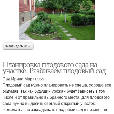
Плодово-фруктовый
Плодовые кустарники
сад
Сад на небольшом
Красивый сад
читать дальше →
участке
Планировка плодового сада на
участке. Разбиваем плодовый сад
Уход за плодовыми
Сад в дереве
деревьями
Сад Ирина Март 3959
Плодовый сад нужно планировать не спеша, хорошо все
обдумав, так как будущий урожай будет зависеть в том
числе и от правильно выбранного места. Для плодового
Малоуходный сад
Молодой сад
сада нужно выделить светлый открытый участок.
Нежелательно закладывать плодовый сад в низине, где