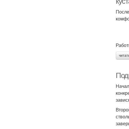
куст
После
комфо
Работ
читат
Подг
Начал
конкр
завис
Второ
ствол
завер