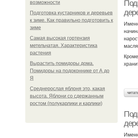
Подг
возможности
дер
Подготовка кустарников и деревьев
к зиме. Как правильно подготовить к
Именн
зиме
начин
нарос
Самая высокая гортензия
масля
метельчатая. Характеристика
растения
Кроме
храни
Вырастить помидоры дома.
Помидоры на подоконнике от А до
Я
Среднерослая яблоня это, какая
читат
высота. Яблони со сдержанным
ростом (полукарлики и карлики)
Под
дер
Именн