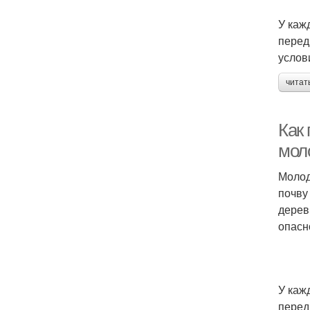
У каж
перед
услов
читат
Как 
мол
Молод
почву
дерев
опасн
У каж
перед