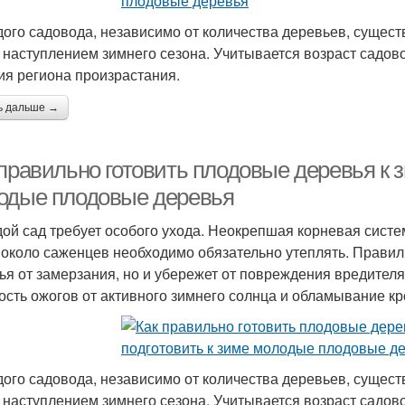
дого садовода, независимо от количества деревьев, сущес
 наступлением зимнего сезона. Учитывается возраст садово
ия региона произрастания.
ь дальше →
правильно готовить плодовые деревья к з
одые плодовые деревья
ой сад требует особого ухода. Неокрепшая корневая систе
 около саженцев необходимо обязательно утеплять. Правиль
ья от замерзания, но и убережет от повреждения вредител
ость ожогов от активного зимнего солнца и обламывание кр
дого садовода, независимо от количества деревьев, сущес
 наступлением зимнего сезона. Учитывается возраст садово