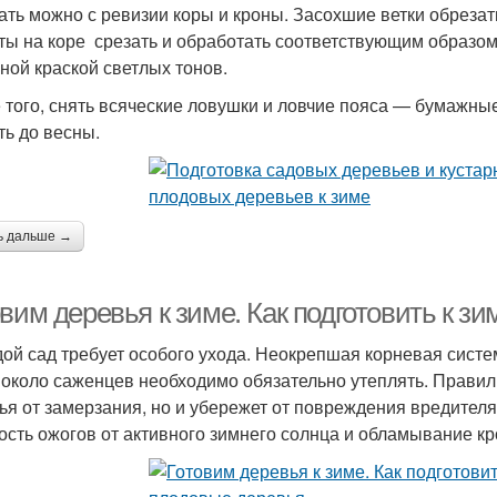
ать можно с ревизии коры и кроны. Засохшие ветки обрезат
ты на коре срезать и обработать соответствующим образо
ной краской светлых тонов.
 того, снять всяческие ловушки и ловчие пояса — бумажные
ть до весны.
ь дальше →
овим деревья к зиме. Как подготовить к 
ой сад требует особого ухода. Неокрепшая корневая систе
 около саженцев необходимо обязательно утеплять. Правиль
ья от замерзания, но и убережет от повреждения вредител
ость ожогов от активного зимнего солнца и обламывание кр