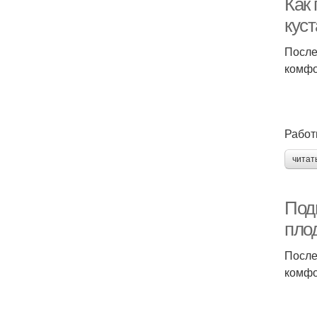
Как 
куст
После
комфо
Работ
читат
Подг
пло
После
комфо