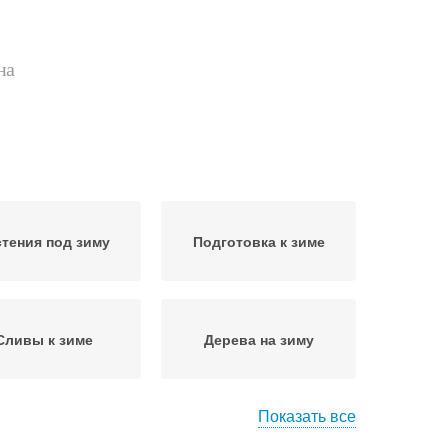
на
стения под зиму
Подготовка к зиме
Сливы к зиме
Дерева на зиму
Показать все
готовка на зиму
Фруктовый сад