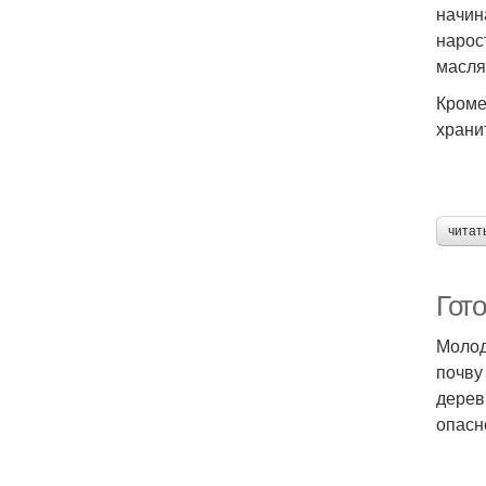
начин
нарос
масля
Кроме
храни
читат
Гот
Молод
почву
дерев
опасн