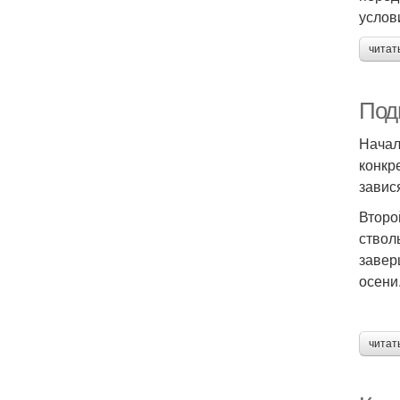
услов
читат
Подг
Начал
конкр
завис
Второ
ствол
завер
осени
читат