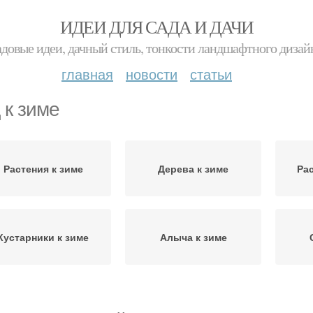
ИДЕИ ДЛЯ САДА И ДАЧИ
адовые идеи, дачный стиль, тонкости ландшафтного дизай
главная
новости
статьи
 к зиме
Растения к зиме
Дерева к зиме
Ра
Кустарники к зиме
Алыча к зиме
Сад от мышей
Почвы к зиме
Под