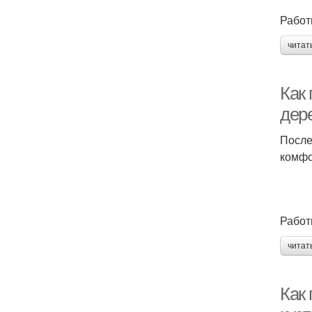
Работ
читат
Как 
дере
После
комфо
Работ
читат
Как 