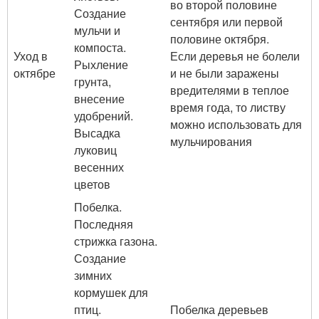
во второй половине
Создание
сентября или первой
мульчи и
половине октября.
компоста.
Уход в
Если деревья не болели
Рыхление
октябре
и не были заражены
грунта,
вредителями в теплое
внесение
время года, то листву
удобрений.
можно использовать для
Высадка
мульчирования
луковиц
весенних
цветов
Побелка.
Последняя
стрижка газона.
Создание
зимних
кормушек для
птиц.
Побелка деревьев