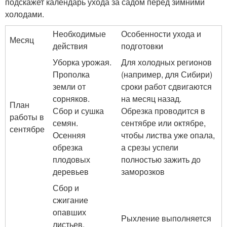
подскажет календарь ухода за садом перед зимними
холодами.
Необходимые
Особенности ухода и
Месяц
действия
подготовки
Уборка урожая.
Для холодных регионов
Прополка
(например, для Сибири)
земли от
сроки работ сдвигаются
сорняков.
на месяц назад.
План
Сбор и сушка
Обрезка проводится в
работы в
семян.
сентябре или октябре,
сентябре
Осенняя
чтобы листва уже опала,
обрезка
а срезы успели
плодовых
полностью зажить до
деревьев
заморозков
Сбор и
сжигание
опавших
Рыхление выполняется
листьев.