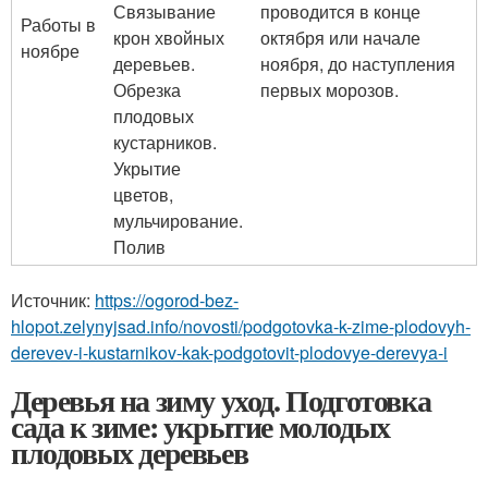
Связывание
проводится в конце
Работы в
крон хвойных
октября или начале
ноябре
деревьев.
ноября, до наступления
Обрезка
первых морозов.
плодовых
кустарников.
Укрытие
цветов,
мульчирование.
Полив
Источник:
https://ogorod-bez-
hlopot.zelynyjsad.info/novosti/podgotovka-k-zime-plodovyh-
derevev-i-kustarnikov-kak-podgotovit-plodovye-derevya-i
Деревья на зиму уход. Подготовка
сада к зиме: укрытие молодых
плодовых деревьев