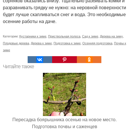
сорняков оказались внизу. Тщательно разбивать комки и
разравнивать грядку не нужно: на неровной поверхности
будет лучше скапливаться снег и вода. Это необходимые
осенние работы на даче.
Категории:
Кустарники к зиме
,
Приствольная полоса
,
Сад к зиме
,
Дерева на зиму
,
Плодовые дерева
,
Дерева к зиме
,
Подготовка к зиме
,
Осенняя подготовка
,
Почвы к
зиме
Читайте также
Пересадка боярышника осенью на новое место.
Подготовка почвы и саженцев