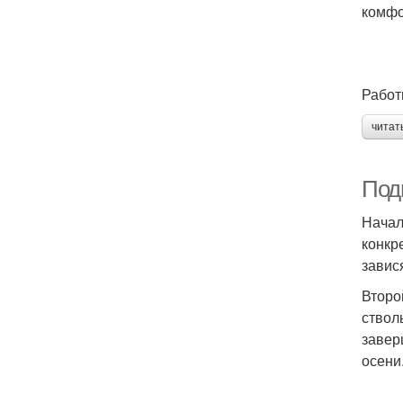
комфо
Работ
читат
Подг
Начал
конкр
завис
Второ
ствол
завер
осени