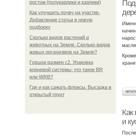
Под
ростом (полукарлики и карлики)
дер
Как улучшить почву на участке.
Добавление статьи в новую
Именн
подборку
начин
нарос
Сколько видов растений и
масля
животных на Земле. Сколько видов
живых организмов на Земле?
Кроме
храни
Горшок размер с2. Упаковка
корневой системы: что такое BR
или WRB?
Где и как сажать флоксы. Высадка в
читат
открытый грунт
Как
и ку
После