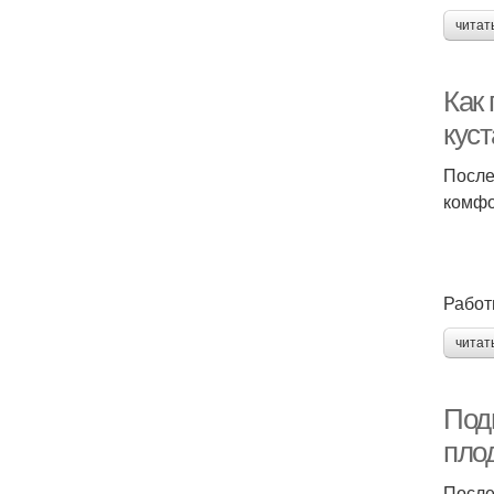
читат
Как 
куст
После
комфо
Работ
читат
Подг
пло
После