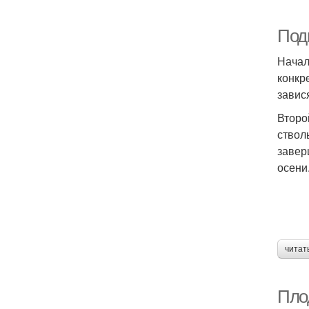
Подг
Начал
конкр
завис
Второ
ствол
завер
осени
читат
Пло