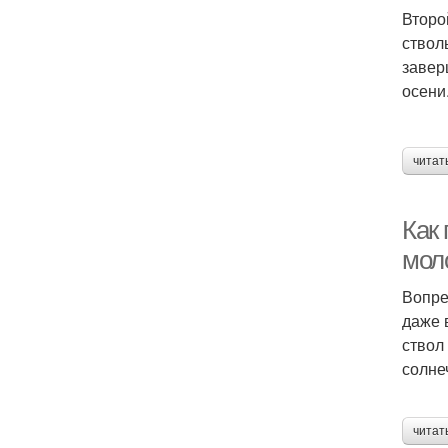
Второ
ствол
завер
осени
читат
Как 
мол
Вопре
даже 
ствол
солне
читат