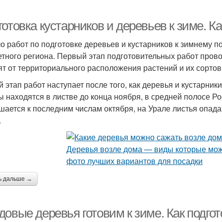
отовка кустарников и деревьев к зиме. К
о работ по подготовке деревьев и кустарников к зимнему п
етного региона. Первый этап подготовительных работ пров
ят от территориального расположения растений и их сорто
й этап работ наступает после того, как деревья и кустарник
ы находятся в листве до конца ноября, в средней полосе Р
шается к последним числам октября, на Урале листья опада
.
ь дальше →
довые деревья готовим к зиме. Как подго