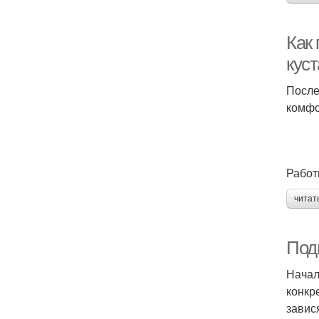
Как 
куст
После
комфо
Работ
читат
Подг
Начал
конкр
завис