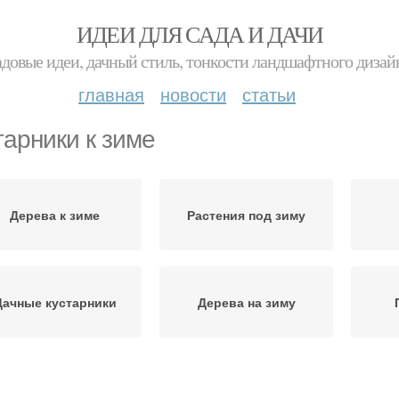
ИДЕИ ДЛЯ САДА И ДАЧИ
адовые идеи, дачный стиль, тонкости ландшафтного дизай
главная
новости
статьи
тарники к зиме
Дерева к зиме
Растения под зиму
Дачные кустарники
Дерева на зиму
годные кустарники
Культуры к зиме