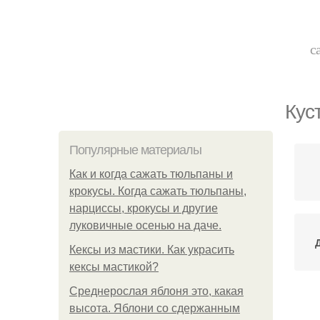
с
Кус
Популярные материалы
Как и когда сажать тюльпаны и
крокусы. Когда сажать тюльпаны,
нарциссы, крокусы и другие
луковичные осенью на даче.
Кексы из мастики. Как украсить
кексы мастикой?
Среднерослая яблоня это, какая
высота. Яблони со сдержанным
Я