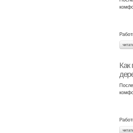
комфо
Работ
читат
Как 
дере
После
комфо
Работ
читат