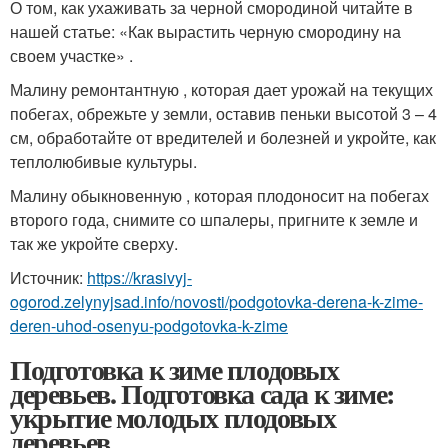
О том, как ухаживать за черной смородиной читайте в
нашей статье: «Как вырастить черную смородину на
своем участке» .
Малину ремонтантную , которая дает урожай на текущих
побегах, обрежьте у земли, оставив пеньки высотой 3 – 4
см, обработайте от вредителей и болезней и укройте, как
теплолюбивые культуры.
Малину обыкновенную , которая плодоносит на побегах
второго года, снимите со шпалеры, пригните к земле и
так же укройте сверху.
Источник:
https://krasivyj-
ogorod.zelynyjsad.info/novosti/podgotovka-derena-k-zime-
deren-uhod-osenyu-podgotovka-k-zime
Подготовка к зиме плодовых
деревьев. Подготовка сада к зиме:
укрытие молодых плодовых
деревьев