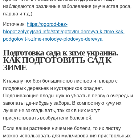
наблюдаются различные заболевания (мучнистая роса,
парша и т.д.).
Источник:
https://ogorod-bez-
hlopot.zelynyjsad.info/stati/gotovim-derevya-k-zime-kak-
podgotovit-k-zime-molodye-plodovye-derevya
Подготовка сада к зиме украина.
КАК ПОДГОТОВИТЬ САД К
ЗИМЕ
К началу ноября большинство листьев и плодов с
плодовых деревьев и кустарников опадает.
Подгнивающие плоды нужно убрать в первую очередь и
закопать где-нибудь у забора. В компостную кучу их
лучше не закладывать, так как в них могут
присутствовать возбудители болезней.
Если ваши растения ничем не болели, то их листву
можно использовать для мульчирования приствольных