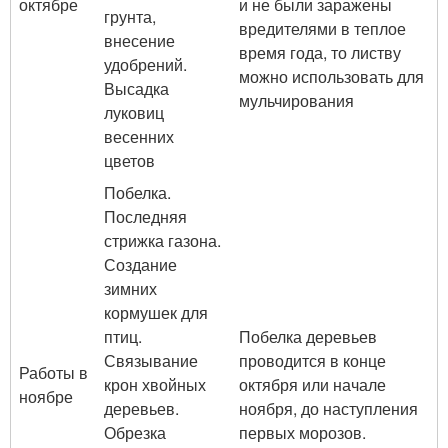
октябре
и не были заражены
грунта,
вредителями в теплое
внесение
время года, то листву
удобрений.
можно использовать для
Высадка
мульчирования
луковиц
весенних
цветов
Побелка.
Последняя
стрижка газона.
Создание
зимних
кормушек для
птиц.
Побелка деревьев
Связывание
проводится в конце
Работы в
крон хвойных
октября или начале
ноябре
деревьев.
ноября, до наступления
Обрезка
первых морозов.