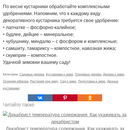
По весне кустарники обработайте комплексными
удобрениями. Напомним, что к каждому виду
декоративного кустарника требуется свое удобрение:
• лапчатке – фосфорно-калийное;
• будлее, дейцие – минеральное;
• чубушнику, миндалю – с фосфором и комплексные;
• самшиту, тамариксу – компостное, навозная жижа;
• скумприи – компостное.
Удачной зимовки вашему саду!
Категории:
Садовые дерева
,
Кустарники к зиме
,
Плодовые дерева
,
Дерева к зиме
,
Осенняя обрезка
,
Растения под зиму
,
Сад к зиме
,
Подготовка к зиме
,
Дачные
кустарники
Читайте также
Декабрист температура содержания. Как ухаживать за