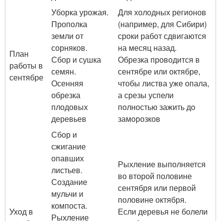
Уборка урожая.
Для холодных регионов
Прополка
(например, для Сибири)
земли от
сроки работ сдвигаются
сорняков.
на месяц назад.
План
Сбор и сушка
Обрезка проводится в
работы в
семян.
сентябре или октябре,
сентябре
Осенняя
чтобы листва уже опала,
обрезка
а срезы успели
плодовых
полностью зажить до
деревьев
заморозков
Сбор и
сжигание
опавших
Рыхление выполняется
листьев.
во второй половине
Создание
сентября или первой
мульчи и
половине октября.
компоста.
Уход в
Если деревья не болели
Рыхление