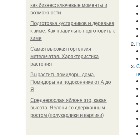
как бизнес: ключевые моменты и
возможности
Подготовка кустарников и деревьев
к зиме. Как правильно подготовить к
зиме
Г
Самая высокая гортензия
метельчатая. Характеристика
растения
С
п
Вырастить помидоры дома.
Помидоры на подоконнике от А до
Я
Среднерослая яблоня это, какая
высота. Яблони со сдержанным
ростом (полукарлики и карлики)