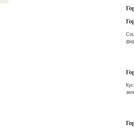
Го
Гор
Соц
фор
Го
Кус
зел
Го