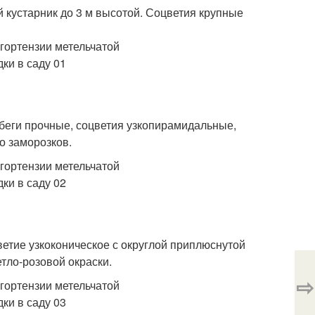
й кустарник до 3 м высотой. Соцветия крупные
обеги прочные, соцветия узкопирамидальные,
о заморозков.
ветие узкоконическое с округлой приплюснутой
етло-розовой окраски.
⇨