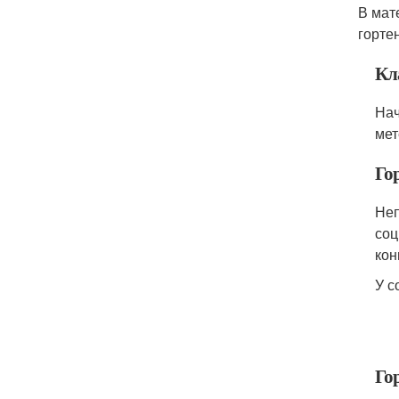
В мат
горте
Кл
Нач
мет
Го
Неп
соц
кон
У с
Го