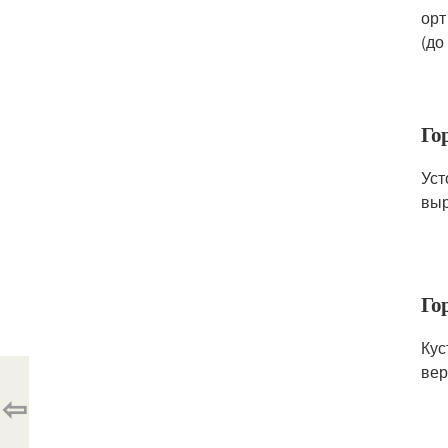
орт
(до
Го
Уст
выр
Го
Кус
вер
⇦