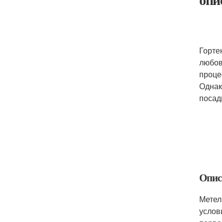
Горте
любов
проце
Однак
посад
Опис
Метел
услов