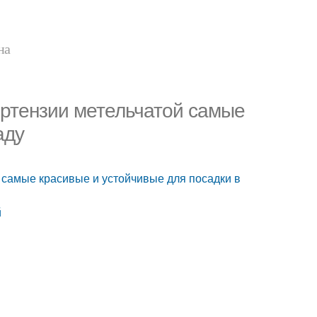
на
ортензии метельчатой самые
аду
й самые красивые и устойчивые для посадки в
й