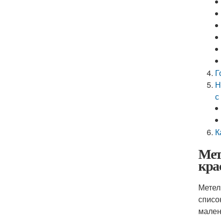
Г
Н
с
К
Мет
кра
Метел
списо
мален