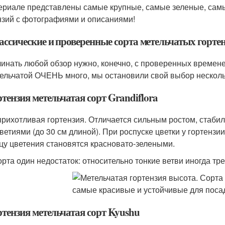
ериале представлены самые крупные, самые зеленые, самы
нзий с фотографиями и описаниями!
ассические и проверенные сорта метельчатых горте
инать любой обзор нужно, конечно, с проверенных времене
ельчатой ОЧЕНЬ много, мы остановили свой выбор нескольк
ртензия метельчатая сорт Grandiflora
рихотливая гортензия. Отличается сильным ростом, стаб
ветиями (до 30 см длиной). При роспуске цветки у гортензи
цу цветения становятся красновато-зелеными.
орта один недостаток: относительно тонкие ветви иногда тр
ртензия метельчатая сорт Kyushu