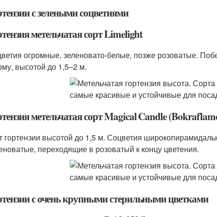
ртензии с зелеными соцветиями
тензия метельчатая сорт Limelight
ветия огромные, зеленовато-белые, позже розоватые. Побе
му, высотой до 1,5–2 м.
ртензия метельчатая сорт Magical Candle (Bokraflam
т гортензии высотой до 1,5 м. Соцветия широкопирамидальн
еноватые, переходящие в розоватый к концу цветения.
ртензии с очень крупными стерильными цветками