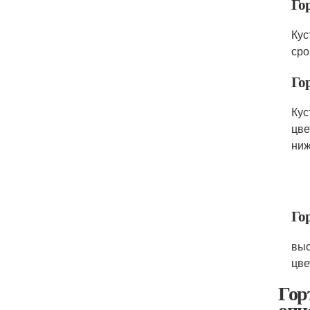
Гор
Кус
сро
Го
Кус
цве
ниж
Гор
выс
цве
Гор
опи