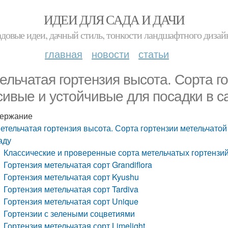
ИДЕИ ДЛЯ САДА И ДАЧИ
адовые идеи, дачный стиль, тонкости ландшафтного дизай
главная
новости
статьи
ельчатая гортензия высота. Сорта г
сивые и устойчивые для посадки в с
ержание
етельчатая гортензия высота. Сорта гортензии метельчато
аду
Классические и проверенные сорта метельчатых гортензи
Гортензия метельчатая сорт Grandiflora
Гортензия метельчатая сорт Kyushu
Гортензия метельчатая сорт Tardiva
Гортензия метельчатая сорт Unique
Гортензии с зелеными соцветиями
Гортензия метельчатая сорт Limelight