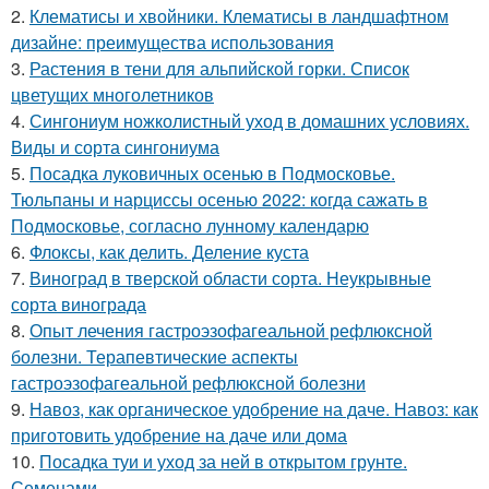
2.
Клематисы и хвойники. Клематисы в ландшафтном
дизайне: преимущества использования
3.
Растения в тени для альпийской горки. Список
цветущих многолетников
4.
Сингониум ножколистный уход в домашних условиях.
Виды и сорта сингониума
5.
Посадка луковичных осенью в Подмосковье.
Тюльпаны и нарциссы осенью 2022: когда сажать в
Подмосковье, согласно лунному календарю
6.
Флоксы, как делить. Деление куста
7.
Виноград в тверской области сорта. Неукрывные
сорта винограда
8.
Опыт лечения гастроэзофагеальной рефлюксной
болезни. Терапевтические аспекты
гастроэзофагеальной рефлюксной болезни
9.
Навоз, как органическое удобрение на даче. Навоз: как
приготовить удобрение на даче или дома
10.
Посадка туи и уход за ней в открытом грунте.
Семенами