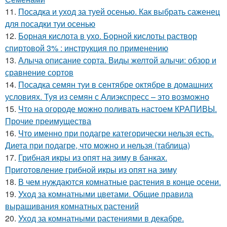
11.
Посадка и уход за туей осенью. Как выбрать саженец
для посадки туи осенью
12.
Борная кислота в ухо. Борной кислоты раствор
спиртовой 3% : инструкция по применению
13.
Алыча описание сорта. Виды желтой алычи: обзор и
сравнение сортов
14.
Посадка семян туи в сентябре октябре в домашних
условиях. Туя из семян с Алиэкспресс – это возможно
15.
Что на огороде можно поливать настоем КРАПИВЫ.
Прочие преимущества
16.
Что именно при подагре категорически нельзя есть.
Диета при подагре, что можно и нельзя (таблица)
17.
Грибная икры из опят на зиму в банках.
Приготовление грибной икры из опят на зиму
18.
В чем нуждаются комнатные растения в конце осени.
19.
Уход за комнатными цветами. Общие правила
выращивания комнатных растений
20.
Уход за комнатными растениями в декабре.