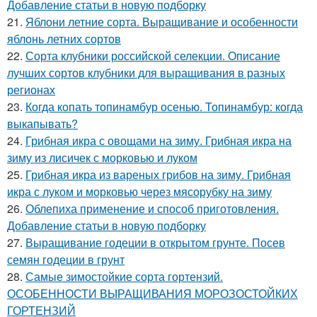
Добавление статьи в новую подборку
21.
Яблони летние сорта. Выращивание и особенности
яблонь летних сортов
22.
Сорта клубники российской селекции. Описание
лучших сортов клубники для выращивания в разных
регионах
23.
Когда копать топинамбур осенью. Топинамбур: когда
выкапывать?
24.
Грибная икра с овощами на зиму. Грибная икра на
зиму из лисичек с морковью и луком
25.
Грибная икра из вареных грибов на зиму. Грибная
икра с луком и морковью через мясорубку на зиму
26.
Облепиха применение и способ приготовления.
Добавление статьи в новую подборку
27.
Выращивание годеции в открытом грунте. Посев
семян годеции в грунт
28.
Самые зимостойкие сорта гортензий.
ОСОБЕННОСТИ ВЫРАЩИВАНИЯ МОРОЗОСТОЙКИХ
ГОРТЕНЗИЙ