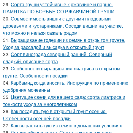
29.
Сорта груши устойчивые к ржавчине и парше.
ПАМЯТКА ПО БОРЬБЕ СО РЖАВЧИНОЙ ГРУШИ
30.
Совместимость вишни с другими плодовыми
деревьями и кустарниками. Соседи вишни на участке,
что можно и нельзя сажать рядом
31.
Выращивание годеции из семян в открытом грунте.
Уход за рассадой и высадка в открытый грунт
32.
Сорт винограда северный ранний. Северный
сладкий, описание сорта
33.
Особенности выращивания лиатриса в открытом
грунте. Особенности посадки
34.
Карбамид когда вносить. Инструкция по применению
удобрения мочевины
35.
Цветущие свечи для вашего сада: сорта лиатриса и
тонкости ухода за многолетником
36.
Как посадить тую в открытый грунт осенью.
Особенности осенней посадки
37.
Как вырастить тую из семян в домашних условиях
38.
Летние яблони сорта. Сорта, с которыми пора