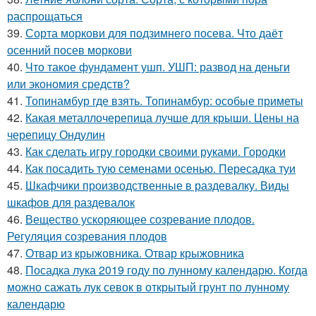
распрощаться
39.
Сорта моркови для подзимнего посева. Что даёт
осенний посев моркови
40.
Что такое фундамент ушп. УШП: развод на деньги
или экономия средств?
41.
Топинамбур где взять. Топинамбур: особые приметы
42.
Какая металлочерепица лучше для крыши. Цены на
черепицу Ондулин
43.
Как сделать игру городки своими руками. Городки
44.
Как посадить тую семенами осенью. Пересадка туи
45.
Шкафчики производственные в раздевалку. Виды
шкафов для раздевалок
46.
Вещество ускоряющее созревание плодов.
Регуляция созревания плодов
47.
Отвар из крыжовника. Отвар крыжовника
48.
Посадка лука 2019 году по лунному календарю. Когда
можно сажать лук севок в открытый грунт по лунному
календарю