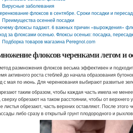
Вирусные заболевания
еренкование флоксов в сентябре. Сроки посадки и переса
Преимущества осенней посадки
очему флоксы падают. 6 важных причин «вырождения» фл
ход за флоксами осенью. Флоксы осенью: посадка, пересадк
Подборка товаров магазина Peregnoi.com
множение флоксов черенками летом и 
метод размножения флоксов весьма эффективен и подходи
емя активного роста стеблей до начала образования бутон
д с мая по июнь. Для черенкования выбирают развитые зел
зрезают таким образом, чтобы каждая часть имела не менее
, сверху обрезают на таком расстоянии, чтобы от верхнего у
е листья обрезают, часть верхних оставляют. После этого
ассады либо сразу в открытый грунт плодородного и рыхлов