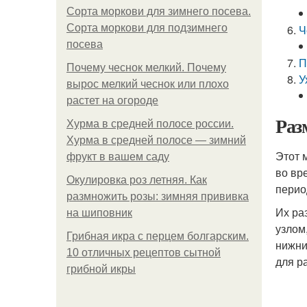
Сорта моркови для зимнего посева.
Сорта моркови для подзимнего
Ч
посева
П
Почему чеснок мелкий. Почему
У
вырос мелкий чеснок или плохо
растет на огороде
Раз
Хурма в средней полосе россии.
Хурма в средней полосе — зимний
Этот 
фрукт в вашем саду
во вр
Окулировка роз летняя. Как
перио
размножить розы: зимняя прививка
Их ра
на шиповник
узлом
Грибная икра с перцем болгарским.
нижни
10 отличных рецептов сытной
для р
грибной икры