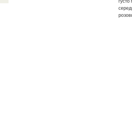
густо
серед
розов