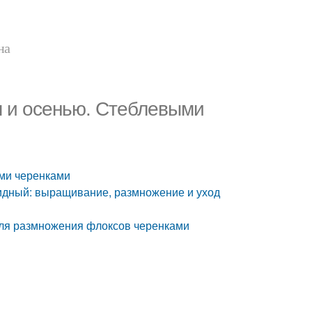
на
 и осенью. Стеблевыми
ми черенками
идный: выращивание, размножение и уход
для размножения флоксов черенками