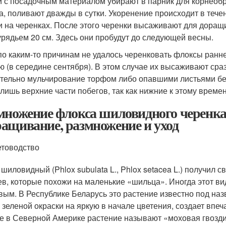
 с посадочным материалом убирают в парник для корнеобр
а, поливают дважды в сутки. Укоренение происходит в течен
и на черенках. После этого черенки высаживают для доращ
рядьем 20 см. Здесь они пробудут до следующей весны.
по каким-то причинам не удалось черенковать флоксы ранн
ю (в середине сентября). В этом случае их высаживают сраз
тельно мульчирование торфом либо опавшими листьями бе
 лишь верхние части побегов, так как нижние к этому време
множение флокса шиловидного черенк
ащивание, размножение и уход
товодство
шиловидный (Phlox subulata L., Phlox setacea L.) получил с
ев, которые похожи на маленькие «шильца». Иногда этот 
вым. В Республике Беларусь это растение известно под н
 зеленой окраски на яркую в начале цветения, создает впеча
е в Северной Америке растение называют «моховая гвозди