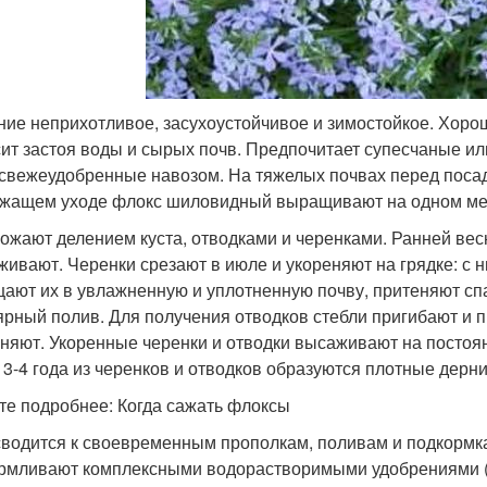
ние неприхотливое, засухоустойчивое и зимостойкое. Хорош
ит застоя воды и сырых почв. Предпочитает супесчаные или
 свежеудобренные навозом. На тяжелых почвах перед посад
жащем уходе флокс шиловидный выращивают на одном мест
ожают делением куста, отводками и черенками. Ранней вес
живают. Черенки срезают в июле и укореняют на грядке: с н
ают их в увлажненную и уплотненную почву, притеняют сп
ярный полив. Для получения отводков стебли пригибают и 
няют. Укоренные черенки и отводки высаживают на постоянн
 3-4 года из черенков и отводков образуются плотные дерни
те подробнее: Когда сажать флоксы
сводится к своевременным прополкам, поливам и подкормкам
рмливают комплексными водорастворимыми удобрениями (ф