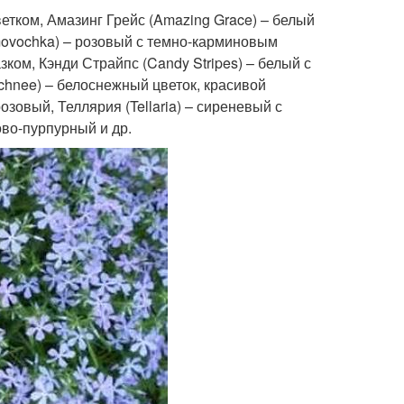
етком, Амазинг Грейс (Amazing Grace) – белый
movochka) – розовый с темно-карминовым
зком, Кэнди Страйпс (Candy Stripes) – белый с
chnee) – белоснежный цветок, красивой
озовый, Теллярия (Tellaria) – сиреневый с
ово-пурпурный и др.