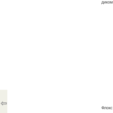
диком
⇦
Флокс