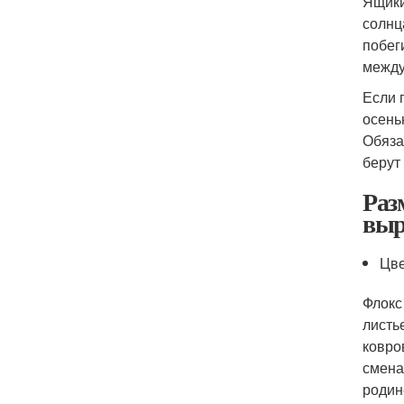
Ящики
солнц
побег
между
Если 
осень
Обяза
берут
Раз
выр
Цве
Флокс 
листь
ковро
смена
родин