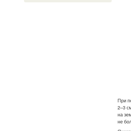
При п
2–3 с
на зе
не бол