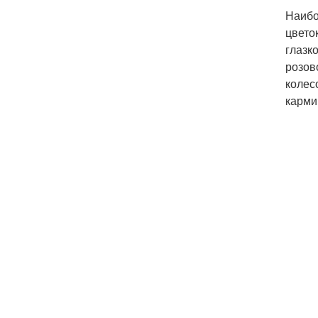
Наибо
цвето
глазк
розов
колес
карми