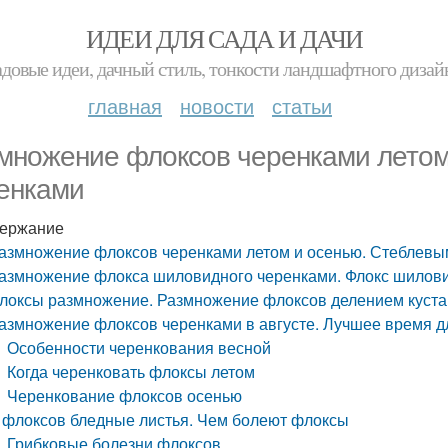
ИДЕИ ДЛЯ САДА И ДАЧИ
адовые идеи, дачный стиль, тонкости ландшафтного дизай
главная
новости
статьи
множение флоксов черенками летом
енками
ержание
азмножение флоксов черенками летом и осенью. Стеблевы
азмножение флокса шиловидного черенками. Флокс шилов
локсы размножение. Размножение флоксов делением куста
азмножение флоксов черенками в августе. Лучшее время 
Особенности черенкования весной
Когда черенковать флоксы летом
Черенкование флоксов осенью
 флоксов бледные листья. Чем болеют флоксы
Грибковые болезни флоксов