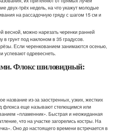
азования, их притеняют от прямых лучей
ие двух-трёх недель, на что укажут молодые
ивания на рассадочную гряду с шагом 15 см и
ей весной, можно нарезать черенки ранней
у в грунт под наклоном в 35 градусов.
рёзы. Если черенкованием занимаются осенью,
ни успевают одревеснеть.
ами. Флокс шиловидный:
вое название из-за заостренных, узких, жестких
вид флокса еще называют стелющимся или
азванием «пламенник». Быстрая и неожиданная
тление, что на участке загорелись костры. На
чка». Оно до настоящего времени встречается в