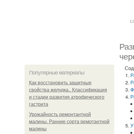
с
Раз
чер
Сод
Популярные материалы
Р
Р
Как восстановить защитные
Ф
свойства желудка.. Классификация
Р
и стадии развития атрофического
гастрита
Урожайность ремонтантной
малины. Ранние сорта ремотантной
У
малины