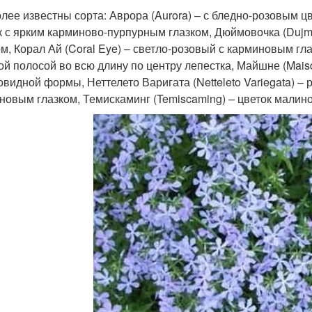
лее известны сорта: Аврора (Aurora) – с бледно-розовым цв
к с ярким карминово-пурпурным глазком, Дюймовочка (Duj
ом, Корал Ай (Coral Eye) – светло-розовый с карминовым гла
ой полосой во всю длину по центру лепестка, Майшне (Mais
овидной формы, Неттелето Варигата (Netteleto Variegata) – р
новым глазком, Темискаминг (Temiscaming) – цветок малин