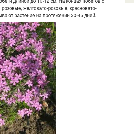
беги длиной до 10-12 см. На концах побегов с
, розовые, желтовато-розовые, красновато-
ывают растение на протяжении 30-45 дней.