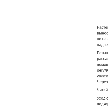
Расте
вынос
но не
надле
Размн
расса
помещ
регул
увлаж
Через
Читай
Уход 
подка