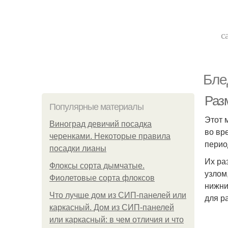
с
Бле
Раз
Популярные материалы
Этот 
Виноград девичий посадка
во вр
черенками. Некоторые правила
перио
посадки лианы
Их ра
Флоксы сорта дымчатые.
узлом
Фиолетовые сорта флоксов
нижни
Что лучше дом из СИП-панелей или
для р
каркасный. Дом из СИП-панелей
или каркасный: в чем отличия и что