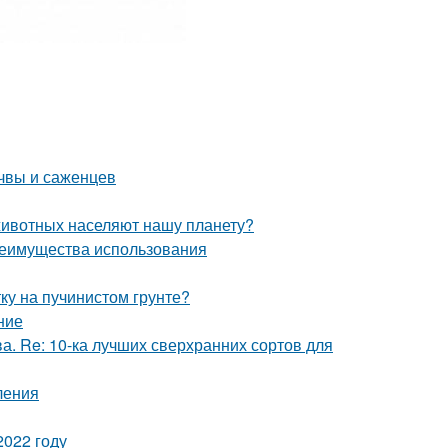
чвы и саженцев
животных населяют нашу планету?
реимущества использования
тку на пучинистом грунте?
ние
а. Re: 10-ка лучших сверхранних сортов для
ления
2022 году