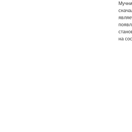
Мучни
снача
являе
появл
стано
на со