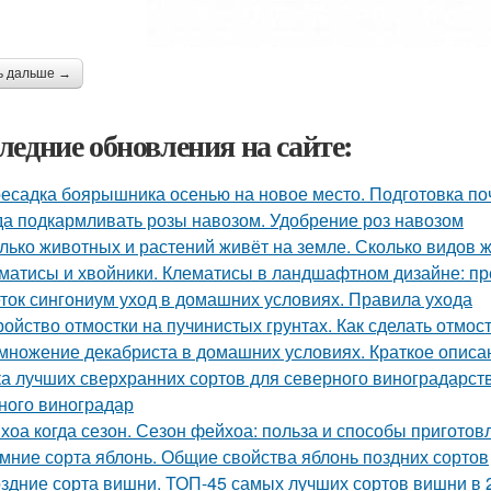
ь дальше →
ледние обновления на сайте:
есадка боярышника осенью на новое место. Подготовка по
да подкармливать розы навозом. Удобрение роз навозом
лько животных и растений живёт на земле. Сколько видов 
матисы и хвойники. Клематисы в ландшафтном дизайне: п
ток сингониум уход в домашних условиях. Правила ухода
ройство отмостки на пучинистых грунтах. Как сделать отмос
множение декабриста в домашних условиях. Краткое описа
ка лучших сверхранних сортов для северного виноградарств
ного виноградар
хоа когда сезон. Сезон фейхоа: польза и способы приготов
мние сорта яблонь. Общие свойства яблонь поздних сортов
здние сорта вишни. ТОП-45 самых лучших сортов вишни в 