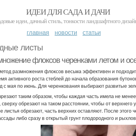
ИДЕИ ДЛЯ САДА И ДАЧИ
адовые идеи, дачный стиль, тонкости ландшафтного дизай
главная
новости
статьи
дные листы
множение флоксов черенками летом и ос
метод размножения флоксов весьма эффективен и подходи
емя активного роста стеблей до начала образования бутон
д с мая по июнь. Для черенкования выбирают развитые зел
зрезают таким образом, чтобы каждая часть имела не менее
, сверху обрезают на таком расстоянии, чтобы от верхнего у
е листья обрезают, часть верхних оставляют. После этого
ассады либо сразу в открытый грунт плодородного и рыхлов