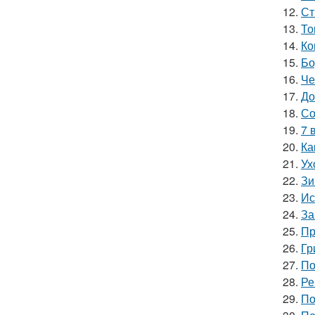
12.
Ст
13.
То
14.
Ко
15.
Бо
16.
Че
17.
До
18.
Со
19.
7 
20.
Ка
21.
Ух
22.
Зи
23.
Ис
24.
За
25.
Пр
26.
Гр
27.
По
28.
Ре
29.
По