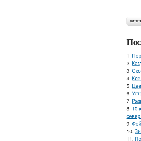
читат
Пос
1.
Пер
2.
Ког
3.
Ско
4.
Кле
5.
Цве
6.
Уст
7.
Раз
8.
10-
север
9.
Фей
10.
Зи
11.
По