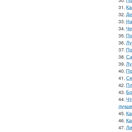
30.
По
31.
Ка
32.
Де
33.
На
34.
Че
35.
По
36.
Лу
37.
По
38.
Са
39.
Лу
40.
По
41.
Се
42.
Пл
43.
Бо
44.
Чт
лучш
45.
Ка
46.
Ка
47.
Ли