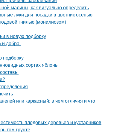
ни. Причины заболевания
чной малины, как визуально определить
вные луки для посадки в цветник осенью
плодовой гнилью (монилиозом)
тьи в новую подборку
 и добра!
ю подборку
онновидных сортах яблонь
 составы
ми?
аспределения
лечить
нелей или каркасный: в чем отличия и что
местимость плодовых деревьев и кустарников
крытом грунте