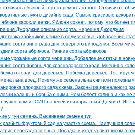
чему воспаляются лимфоузлы на шее. Определение болез
к отличить обычный сорт от ремонтантного. Отличия от обы
коративные луки в дизайне сада. Самые красивые декорати
 яблоне засохли ветки. Яблоня сохнет, потому, что болеет 
решня Джорджия описание сорта. Черешня Джорджия
дготовка хвойников к зиме в подмосковье. Добавление ста
чшие сорта винограда для северного виноделия. Всем мира
здние сорта абрикоса. Ранние сорта абрикосов
мые урожайные сорта черешни. Добавление статьи в нову
чшие сорта яблонь для краснодарского края. Мнения о кол
белка готовая для деревьев. Побелка деревьев. Тестируем
мена льна вред. Почему же семена льна считали полезны
анировка плодового сада схема. Законы рационального р
лезни калины и борьба с ними. Чем болеет калина и как ее 
о лучше дом из СИП-панелей или каркасный. Дом из СИП-па
е?
кие у туи семена. Высеиваем семена туи
к разбить фруктовый сад на участке схема. Наилучшая сов
атрис пересадка осенью. Посадка и уход за лиатрисом в от