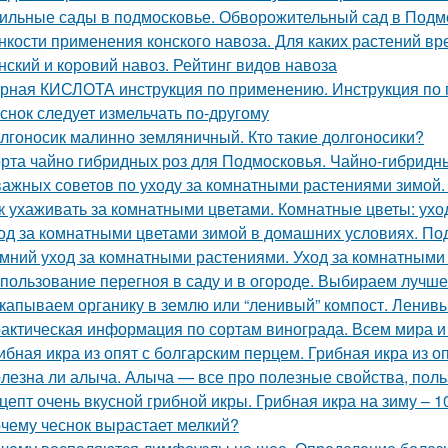
ильные сады в подмосковье. Обворожительный сад в Подмо
нкости применения конского навоза. Для каких растений вр
нский и коровий навоз. Рейтинг видов навоза
рная КИСЛОТА инструкция по применению. Инструкция п
снок следует измельчать по-другому
лгоносик малинно земляничный. Кто такие долгоносики?
рта чайно гибридных роз для Подмосковья. Чайно-гибридн
важных советов по уходу за комнатными растениями зимой
к ухаживать за комнатными цветами. Комнатные цветы: ухо
од за комнатными цветами зимой в домашних условиях. Под
мний уход за комнатными растениями. Уход за комнатными
пользование перегноя в саду и в огороде. Выбираем лучш
капываем органику в землю или “ленивый” компост. Ленивы
актическая информация по сортам винограда. Всем мира и
ибная икра из опят с болгарским перцем. Грибная икра из о
лезна ли алыча. Алыча — все про полезные свойства, поль
цепт очень вкусной грибной икры. Грибная икра на зиму – 
чему чеснок вырастает мелкий?