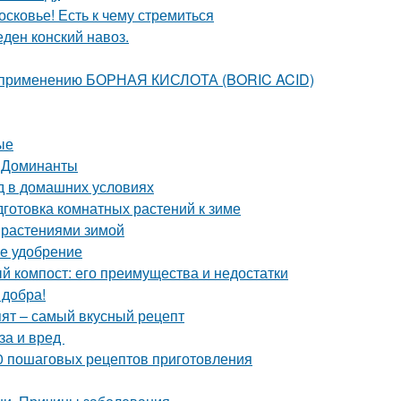
сковье! Есть к чему стремиться
еден конский навоз.
о применению БОРНАЯ КИСЛОТА (BORIC ACID)
ые
. Доминанты
д в домашних условиях
готовка комнатных растений к зиме
 растениями зимой
ее удобрение
й компост: его преимущества и недостатки
 добра!
пят – самый вкусный рецепт
за и вред
10 пошаговых рецептов приготовления