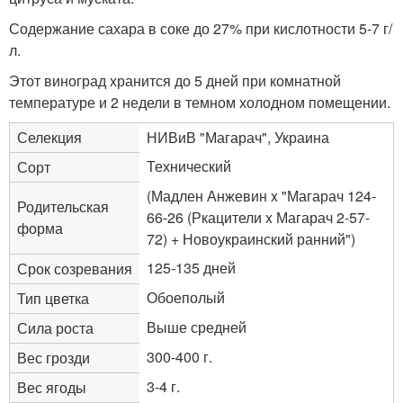
Содержание сахара в соке до 27% при кислотности 5-7 г/
л.
Этот виноград хранится до 5 дней при комнатной
температуре и 2 недели в темном холодном помещении.
Селекция
НИВиВ "Магарач", Украина
Технический
Сорт
(Мадлен Анжевин x "Магарач 124-
Родительская
66-26 (Ркацители x Магарач 2-57-
форма
72) + Новоукраинский ранний")
125-135 дней
Срок созревания
Обоеполый
Тип цветка
Выше средней
Сила роста
300-400 г.
Вес грозди
3-4 г.
Вес ягоды