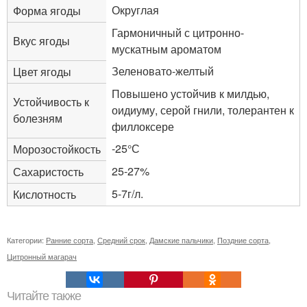
Округлая
Форма ягоды
Гармоничный с цитронно-
Вкус ягоды
мускатным ароматом
Зеленовато-желтый
Цвет ягоды
Повышено устойчив к милдью,
Устойчивость к
оидиуму, серой гнили, толерантен к
болезням
филлоксере
-25°С
Морозостойкость
25-27%
Сахаристость
5-7г/л.
Кислотность
Категории:
Ранние сорта
,
Средний срок
,
Дамские пальчики
,
Поздние сорта
,
Цитронный магарач
Читайте также