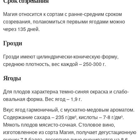
Срок созревания
Магия относится к сортам с ранне-средним сроком
созревания, полакомиться первыми ягодами можно
через 135 дней.
Грозди
Грозди имеют цилиндрически-коническую форму,
среднюю плотность, вес каждой – 250-300 г.
Ягоды
Для плодов характерна темно-синяя окраска и слабо-
овальная форма. Вес ягод – 1,9 г.
Вкус ягод гармоничный, с мускатно-медовым ароматом.
Содержание сахара – 235 г/дм³, кислоты – 7-8 г/дм³.
Мякоть плодов мясисто-сочная. Столовое вино,
изготовленное из сорта Магия, получает дегустационную
оценку 7,8 балла, десертное вино оценивается на 8,6