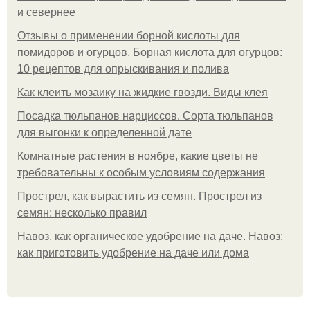
и севернее
Отзывы о применении борной кислоты для
помидоров и огурцов. Борная кислота для огурцов:
10 рецептов для опрыскивания и полива
Как клеить мозаику на жидкие гвозди. Виды клея
Посадка тюльпанов нарциссов. Сорта тюльпанов
для выгонки к определенной дате
Комнатные растения в ноябре, какие цветы не
требовательны к особым условиям содержания
Прострел, как вырастить из семян. Прострел из
семян: несколько правил
Навоз, как органическое удобрение на даче. Навоз:
как приготовить удобрение на даче или дома