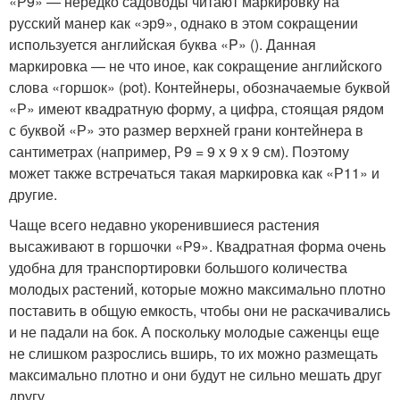
«Р9» — нередко садоводы читают маркировку на
русский манер как «эр9», однако в этом сокращении
используется английская буква «P» (). Данная
маркировка — не что иное, как сокращение английского
слова «горшок» (pot). Контейнеры, обозначаемые буквой
«Р» имеют квадратную форму, а цифра, стоящая рядом
с буквой «Р» это размер верхней грани контейнера в
сантиметрах (например, Р9 = 9 х 9 х 9 см). Поэтому
может также встречаться такая маркировка как «Р11» и
другие.
Чаще всего недавно укоренившиеся растения
высаживают в горшочки «Р9». Квадратная форма очень
удобна для транспортировки большого количества
молодых растений, которые можно максимально плотно
поставить в общую емкость, чтобы они не раскачивались
и не падали на бок. А поскольку молодые саженцы еще
не слишком разрослись вширь, то их можно размещать
максимально плотно и они будут не сильно мешать друг
другу.