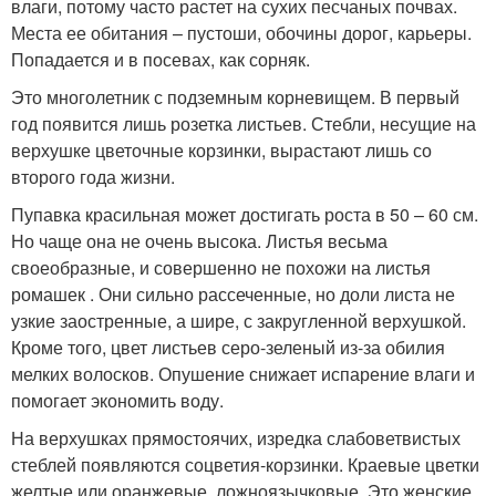
влаги, потому часто растет на сухих песчаных почвах.
Места ее обитания – пустоши, обочины дорог, карьеры.
Попадается и в посевах, как сорняк.
Это многолетник с подземным корневищем. В первый
год появится лишь розетка листьев. Стебли, несущие на
верхушке цветочные корзинки, вырастают лишь со
второго года жизни.
Пупавка красильная может достигать роста в 50 – 60 см.
Но чаще она не очень высока. Листья весьма
своеобразные, и совершенно не похожи на листья
ромашек . Они сильно рассеченные, но доли листа не
узкие заостренные, а шире, с закругленной верхушкой.
Кроме того, цвет листьев серо-зеленый из-за обилия
мелких волосков. Опушение снижает испарение влаги и
помогает экономить воду.
На верхушках прямостоячих, изредка слабоветвистых
стеблей появляются соцветия-корзинки. Краевые цветки
желтые или оранжевые, ложноязычковые. Это женские