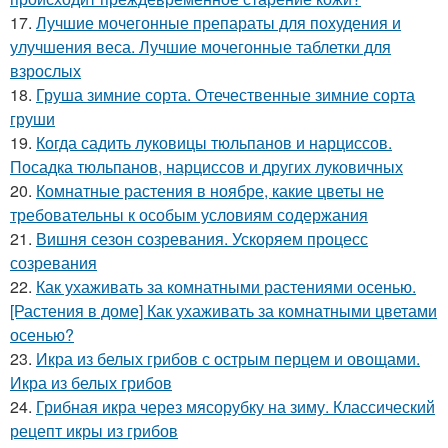
17.
Лучшие мочегонные препараты для похудения и
улучшения веса. Лучшие мочегонные таблетки для
взрослых
18.
Груша зимние сорта. Отечественные зимние сорта
груши
19.
Когда садить луковицы тюльпанов и нарциссов.
Посадка тюльпанов, нарциссов и других луковичных
20.
Комнатные растения в ноябре, какие цветы не
требовательны к особым условиям содержания
21.
Вишня сезон созревания. Ускоряем процесс
созревания
22.
Как ухаживать за комнатными растениями осенью.
[Растения в доме] Как ухаживать за комнатными цветами
осенью?
23.
Икра из белых грибов с острым перцем и овощами.
Икра из белых грибов
24.
Грибная икра через мясорубку на зиму. Классический
рецепт икры из грибов