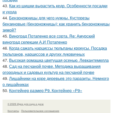
43.
Как из шишки вырастить кедр. Особенности посадки
и ухода
44.
Бензоножницы для чего нужны. Кусторезы
бензиновые (бензоножницы): как хранить бензоножницы
зимой?
45.
Виноград Потапенко все сорта. Re: Амурский
виноград селекции А.И Потапенко
46.
Когда сажать нарциссы тюльпаны крокусы. Посадка
тюльпанов, нарциссов и других луковичных
47.
Высокая ромашка цветущая осенью. Левкантемелла
48.
Сад на песчаной почве. Методика выращивания
огородных и садовых культур на песчаной почве
49.
Лишайники на коре деревьев это паразиты. Немного
о лишайниках
50.
Контейнер размер P9. Контейнер «Р9»
© 2026 Идеи для сада и дачи
Контакты
Пользовательское соглашение