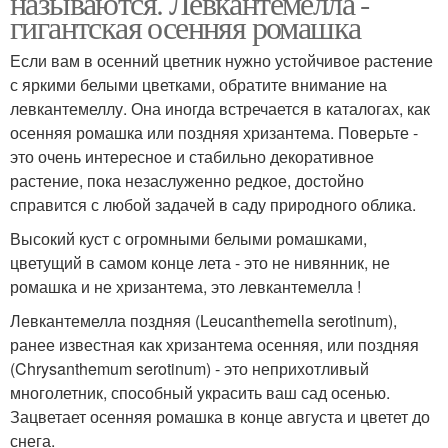
называются. Левкантемелла -
гигантская осенняя ромашка
Если вам в осенний цветник нужно устойчивое растение
с яркими белыми цветками, обратите внимание на
Большие ромашки
левкантемеллу. Она иногда встречается в каталогах, как
осенняя ромашка или поздняя хризантема. Поверьте -
это очень интересное и стабильно декоративное
растение, пока незаслуженно редкое, достойно
справится с любой задачей в саду природного облика.
Высокий куст с огромными белыми ромашками,
цветущий в самом конце лета - это не нивянник, не
ромашка и не хризантема, это левкантемелла !
Левкантемелла поздняя (Leucanthemella serotinum),
ранее известная как хризантема осенняя, или поздняя
(Chrysanthemum serotinum) - это неприхотливый
многолетник, способный украсить ваш сад осенью.
Зацветает осенняя ромашка в конце августа и цветет до
снега.