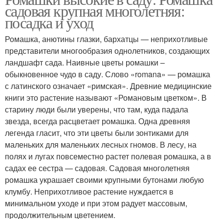
садовая крупная многолетняя:
посадка и уход
Ромашка, анютины глазки, бархатцы — неприхотливые
представители многообразия однолетников, создающих
ландшафт сада. Наивные цветы ромашки –
обыкновенное чудо в саду. Слово «romana» — ромашка
с латинского означает «римская». Древние медицинские
книги это растение называют «Романовым цветком». В
старину люди были уверены, что там, куда падала
звезда, всегда расцветает ромашка. Одна древняя
легенда гласит, что эти цветы были зонтиками для
маленьких для маленьких лесных гномов. В лесу, на
полях и лугах повсеместно растет полевая ромашка, а в
садах ее сестра — садовая. Садовая многолетняя
ромашка украшает своими крупными бутонами любую
клумбу. Неприхотливое растение нуждается в
минимальном уходе и при этом радует массовым,
продолжительным цветением.