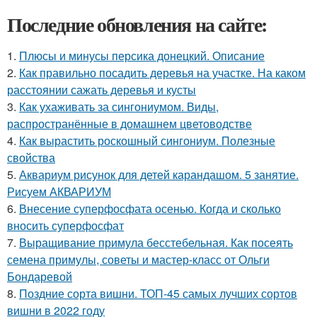
Последние обновления на сайте:
1.
Плюсы и минусы персика донецкий. Описание
2.
Как правильно посадить деревья на участке. На каком
расстоянии сажать деревья и кусты
3.
Как ухаживать за сингониумом. Виды,
распространённые в домашнем цветоводстве
4.
Как вырастить роскошный сингониум. Полезные
свойства
5.
Аквариум рисунок для детей карандашом. 5 занятие.
Рисуем АКВАРИУМ
6.
Внесение суперфосфата осенью. Когда и сколько
вносить суперфосфат
7.
Выращивание примула бесстебельная. Как посеять
семена примулы, советы и мастер-класс от Ольги
Бондаревой
8.
Поздние сорта вишни. ТОП-45 самых лучших сортов
вишни в 2022 году