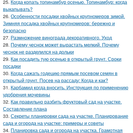
25.
Когда копать топинамбур осенью. Топинамбур: когда
выкапывать?
26.
Особенности посадки хвойных крупномеров зимой.
Зимняя посадка хвойных крупномеров: бережно и
безопасно
27.
Размножение винограда декоративного. Уход
28.
Почему чеснок может вырастать мелкий. Почему
чеснок не разделился на дольки
29.
Как посадить тую осенью в открытый грунт. Сроки
посадки
30.
Когда сажать годецию прямым посевом семян в
открытый грунт. Посев на рассаду: Когда и как?
31.
Карбамид когда вносить. Инструкция по применению
удобрения мочевины
32.
Как правильно разбить фруктовый сад на участке.
Составление плана
33.
Секреты планировки сада на участке. Планирование
сада и огорода на участке: примеры и советы
34.
Планировка сада и огорода на участка. Грамотная