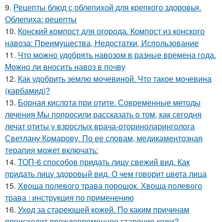
9.
Рецепты блюд с облепихой для крепкого здоровья.
Облепиха: рецепты
10.
Конский компост для огорода. Компост из конского
навоза: Преимущества, Недостатки, Использование
11.
Что можно удобрять навозом в разные времена года.
Можно ли вносить навоз в почву
12.
Как удобрить землю мочевиной. Что такое мочевина
(карбамид)?
13.
Борная кислота при отите. Современные методы
лечения Мы попросили рассказать о том, как сегодня
лечат отиты у взрослых врача-оториноларинголога
Светлану Комарову. По ее словам, медикаментозная
терапия может включать:
14.
ТОП-6 способов придать лицу свежий вид. Как
придать лицу здоровый вид. О чем говорит цвета лица
15.
Хвоща полевого трава порошок. Хвоща полевого
трава : инструкция по применению
16.
Уход за стареющей кожей. По каким причинам
происходит преждевременное старение кожи?