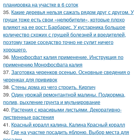
планировка на участке в 6 соток
35.
Какие деревья нельзя сажать рядом друг с другом. У
груши тоже есть свои «нелюбители», которые плохо
влияют на ее рост: Барбарис. У кустарника большое
количество схожих с грушей болезней и вредителей,
поэтому такое соседство точно не сулит ничего
хорошего.
36.
Монофосфат калия применение. Инструкция по
применению Монофосфата калия
37.
Заготовка черенков осенью. Основные сведения о
черенках для прививок
38.
Стены дома из чего строить. Кирпич
39.
Один урожай ремонтантной малины. Подкормка,
полив, рыхление грунта и мульчирование
40.
Растения с красивыми листьями. Декоративно-
лиственные растения
41.
Красный коралл калина. Калина Красный коралл
42.
Где на участке посадить яблоню. Выбор места для
посадки