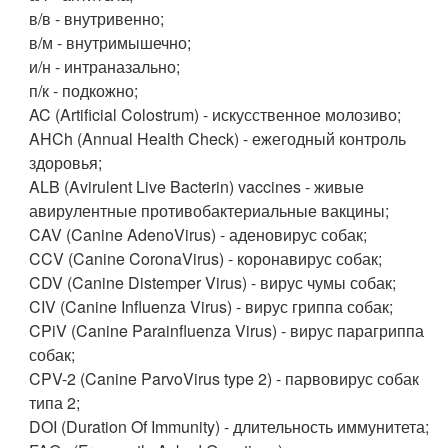
в/в - внутривенно;
в/м - внутримышечно;
и/н - интраназально;
п/к - подкожно;
AC (Artificial Colostrum) - искусственное молозиво;
AHCh (Annual Health Check) - ежегодный контроль
здоровья;
ALB (Avirulent Live Bacterin) vaccines - живые
авирулентные противобактериальные вакцины;
CAV (Canine AdenoVirus) - аденовирус собак;
CCV (Canine CoronaVirus) - коронавирус собак;
CDV (Canine Distemper Virus) - вирус чумы собак;
CIV (Canine Influenza Virus) - вирус гриппа собак;
CPiV (Canine Parainfluenza Virus) - вирус парагриппа
собак;
CPV-2 (Canine ParvoVirus type 2) - парвовирус собак
типа 2;
DOI (Duration Of Immunity) - длительность иммунитета;