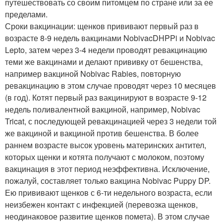
путешествовать со своим питомцем по стране или за ее
пределами.
Сроки вакцинации: щенков прививают первый раз в
возрасте 8-9 недель вакцинами NobivacDHPPi и Nobivac
Lepto, затем через 3-4 недели проводят ревакцинацию
теми же вакцинами и делают прививку от бешенства,
например вакциной Nobivac Rabies, повторную
ревакцинацию в этом случае проводят через 10 месяцев
(в год). Котят первый раз вакцинируют в возрасте 9-12
недель поливалентной вакциной, например, Nobivac
Tricat, с последующей ревакцинацией через 3 недели той
же вакциной и вакциной против бешенства. В более
раннем возрасте высок уровень материнских антител,
которых щенки и котята получают с молоком, поэтому
вакцинация в этот период неэффективна. Исключение,
пожалуй, составляет только вакцина Nobivac Puppy DP.
Ею прививают щенков с 6-ти недельного возраста, если
неизбежен контакт с инфекцией (перевозка щенков,
неодинаковое развитие щенков помета). В этом случае