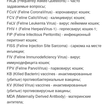
FAQs (Frequently Asked Questions) – часто
задаваемые вопросы;
FCoV (Feline CoronaVirus) - коронавирус кошек;
FCV (Feline CaliciVirus) - калицивирус кошек;
FeLV (Feline Leukemia Virus) - вирус лейкемии кошек;
FHV-1 (Feline HerpesVirus-1) - герпесвирус кошек-1;
FIP (Feline Infectious Peritonitis) - инфекционный
перитонит кошек;
FISS (Feline Injection Site Sarcoma) - саркома на месте
инъекции;
FIV (Feline Immunodeficiency Virus) - вирус
иммунодефицита кошек;
FPV (Feline ParvoVirus) - парвовирус кошек;
KB (Killed Bacterin) vaccines - инактивированные
(убитые) противобактериальные вакцины;
KV (Killed Virus) vaccines - инактивированные
(убитые) противовирусные вакцины;
MDA (Maternally Derived Antibody) - материнские
антитела;