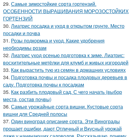
29.
Самые зимостойкие сорта гортензий.
ОСОБЕННОСТИ ВЫРАЩИВАНИЯ МОРОЗОСТОЙКИХ
ГОРТЕНЗИЙ
30.
Лиатрис посадка и уход в открытом грунте. Место
посадки и почва
31.
Розы подкормка и уход. Какие удобрения
необходимы розам
32.
Лиатрис уход осенью подготовка к зиме. Лиатрис:
восхитительные метёлки для клумб и живых изгородей
33.
Как вырастить тую из семян в домашних условиях
34.
Подготовка почвы и посадка плодовых деревьев в
саду. Подготовка почвы к посадкам
35.
Как разбить плодовый сад. С чего начать (выбор
места, состав почвы)
36.
Самые урожайные сорта вишни. Кустовые сорта
вишни для Средней полосы
37.
Один виноград описание сорта. Эти Винограды
прощает ошибки, дают Отличный и Вкусный урожай
даже у начинающих садоводов. Рассказываю, почему