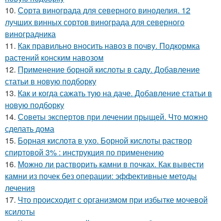
10.
Сорта винограда для северного виноделия. 12
лучших винных сортов винограда для северного
виноградника
11.
Как правильно вносить навоз в почву. Подкормка
растений конским навозом
12.
Применение борной кислоты в саду. Добавление
статьи в новую подборку
13.
Как и когда сажать тую на даче. Добавление статьи в
новую подборку
14.
Советы экспертов при лечении прыщей. Что можно
сделать дома
15.
Борная кислота в ухо. Борной кислоты раствор
спиртовой 3% : инструкция по применению
16.
Можно ли растворить камни в почках. Как вывести
камни из почек без операции: эффективные методы
лечения
17.
Что происходит с организмом при избытке мочевой
ксилоты