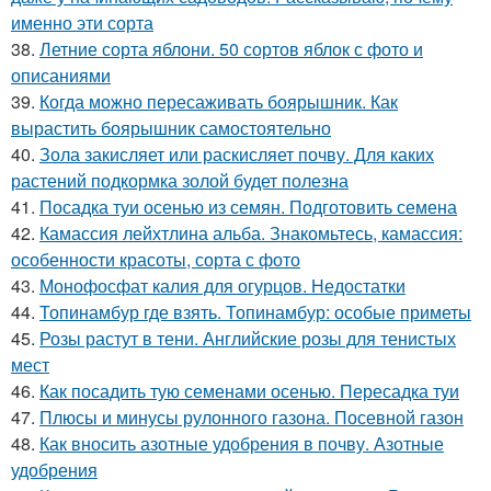
именно эти сорта
38.
Летние сорта яблони. 50 сортов яблок с фото и
описаниями
39.
Когда можно пересаживать боярышник. Как
вырастить боярышник самостоятельно
40.
Зола закисляет или раскисляет почву. Для каких
растений подкормка золой будет полезна
41.
Посадка туи осенью из семян. Подготовить семена
42.
Камассия лейхтлина альба. Знакомьтесь, камассия:
особенности красоты, сорта с фото
43.
Монофосфат калия для огурцов. Недостатки
44.
Топинамбур где взять. Топинамбур: особые приметы
45.
Розы растут в тени. Английские розы для тенистых
мест
46.
Как посадить тую семенами осенью. Пересадка туи
47.
Плюсы и минусы рулонного газона. Посевной газон
48.
Как вносить азотные удобрения в почву. Азотные
удобрения