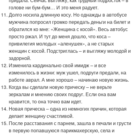
придала. Сейчас выгляжу, как трудный подросток – в
голове ни бум-бум… И это меня радует.
Долго носила длинную косу. Но однажды в автобусе
мужчина попросил громко передать деньги на билет и
обратился ко мне: «Женщина с косой». Весь автобус
просто ржал. И тут до меня дошло, что коса –
привилегия молодых «аленушек», а не старых
женщин с косой. Подстриглась – и выгляжу молодой и
задорной.
Изменила кардинально свой имидж – и все
изменилось в жизни: муж ушел, подруги предали, на
работе аврал. А мне хорошо – начинаю новую жизнь.
Когда вы сделали новую прическу – не верьте
зеркалам и мнению своих подруг. Если она вам
нравится, то она точно вам идет.
Новая прическа – одна из немногих причин, которая
делает женщину счастливой.
После расставания с парнем, зашла в печали и грусти
в первую попавшуюся парикмахерскую, села и