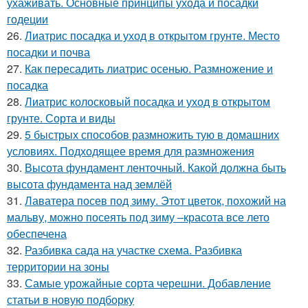
ухаживать. Основные принципы ухода и посадки
годеции
26.
Лиатрис посадка и уход в открытом грунте. Место
посадки и почва
27.
Как пересадить лиатрис осенью. Размножение и
посадка
28.
Лиатрис колосковый посадка и уход в открытом
грунте. Сорта и виды
29.
5 быстрых способов размножить тую в домашних
условиях. Подходящее время для размножения
30.
Высота фундамент ленточный. Какой должна быть
высота фундамента над землёй
31.
Лаватера посев под зиму. Этот цветок, похожий на
мальву, можно посеять под зиму –красота все лето
обеспечена
32.
Разбивка сада на участке схема. Разбивка
территории на зоны
33.
Самые урожайные сорта черешни. Добавление
статьи в новую подборку