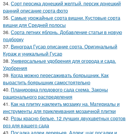
34.
Сорт персика донецкий желтый. персик донецкий
ранний описание сорта фото
35.
Самые урожайные сорта вишни. Кустовые сорта
вишни для Средней полосы
36.
Сорта летних яблонь. Добавление статьи в новую
подборку
37.
Виноград Гусар описание сорта. Оригинальный
Кураж и уникальный Гусар
38.
Универсальные удобрения для огорода и сада.
Удобрения
39.
Когда можно пересаживать боярышник. Как
вырастить боярышник самостоятельно
40.
Планировка плодового сада схема. Законы
рационального распределения
41.
Как на плитку наклеить мозаику на. Материалы и
инструменты для приклеивания мозаичной плитки
42.
Розы красно белые. 12 лучших двухцветных сортов
роз для вашего сада
43.
Посадка аллеи деревьев. Аллеи: шаг посадки и