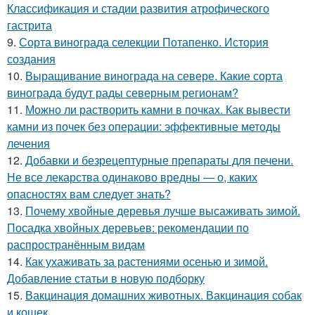
Классификация и стадии развития атрофического
гастрита
9.
Сорта винограда селекции Потапенко. История
создания
10.
Выращивание винограда на севере. Какие сорта
винограда будут рады северным регионам?
11.
Можно ли растворить камни в почках. Как вывести
камни из почек без операции: эффективные методы
лечения
12.
Добавки и безрецептурные препараты для печени.
Не все лекарства одинаково вредны — о, каких
опасностях вам следует знать?
13.
Почему хвойные деревья лучше высаживать зимой.
Посадка хвойных деревьев: рекомендации по
распространённым видам
14.
Как ухаживать за растениями осенью и зимой.
Добавление статьи в новую подборку
15.
Вакцинация домашних животных. Вакцинация собак
и кошек