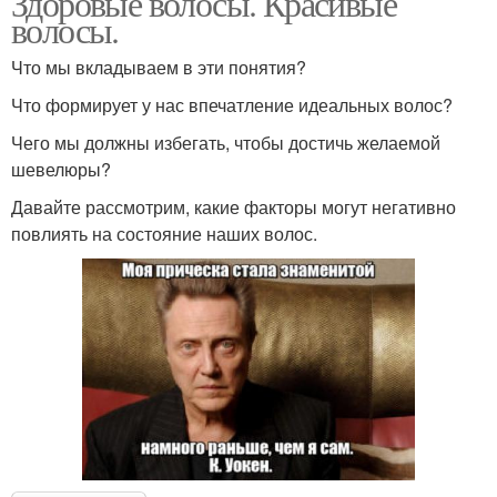
Здоровые волосы. Красивые
волосы.
Что мы вкладываем в эти понятия?
Цитаты про волосы
Статусы про волосы
Что формирует у нас впечатление идеальных волос?
Чего мы должны избегать, чтобы достичь желаемой
шевелюры?
Давайте рассмотрим, какие факторы могут негативно
Статусы про красивые
Фразы про длинные
повлиять на состояние наших волос.
волосы
волосы