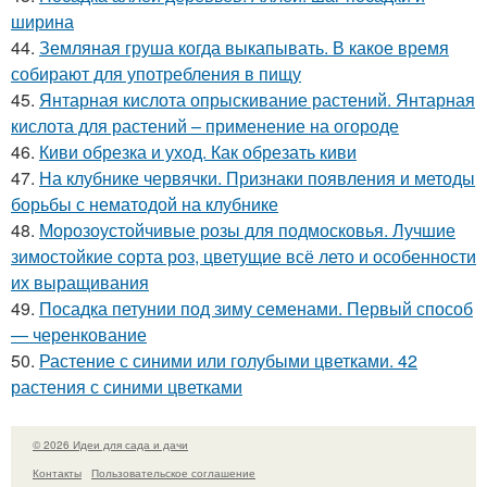
ширина
44.
Земляная груша когда выкапывать. В какое время
собирают для употребления в пищу
45.
Янтарная кислота опрыскивание растений. Янтарная
кислота для растений – применение на огороде
46.
Киви обрезка и уход. Как обрезать киви
47.
На клубнике червячки. Признаки появления и методы
борьбы с нематодой на клубнике
48.
Морозоустойчивые розы для подмосковья. Лучшие
зимостойкие сорта роз, цветущие всё лето и особенности
их выращивания
49.
Посадка петунии под зиму семенами. Первый способ
— черенкование
50.
Растение с синими или голубыми цветками. 42
растения с синими цветками
© 2026 Идеи для сада и дачи
Контакты
Пользовательское соглашение