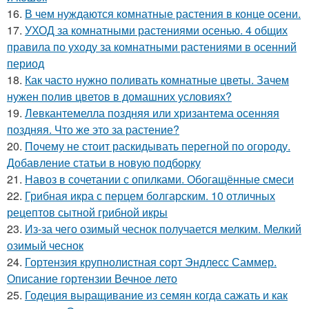
16.
В чем нуждаются комнатные растения в конце осени.
17.
УХОД за комнатными растениями осенью. 4 общих
правила по уходу за комнатными растениями в осенний
период
18.
Как часто нужно поливать комнатные цветы. Зачем
нужен полив цветов в домашних условиях?
19.
Левкантемелла поздняя или хризантема осенняя
поздняя. Что же это за растение?
20.
Почему не стоит раскидывать перегной по огороду.
Добавление статьи в новую подборку
21.
Навоз в сочетании с опилками. Обогащённые смеси
22.
Грибная икра с перцем болгарским. 10 отличных
рецептов сытной грибной икры
23.
Из-за чего озимый чеснок получается мелким. Мелкий
озимый чеснок
24.
Гортензия крупнолистная сорт Эндлесс Саммер.
Описание гортензии Вечное лето
25.
Годеция выращивание из семян когда сажать и как