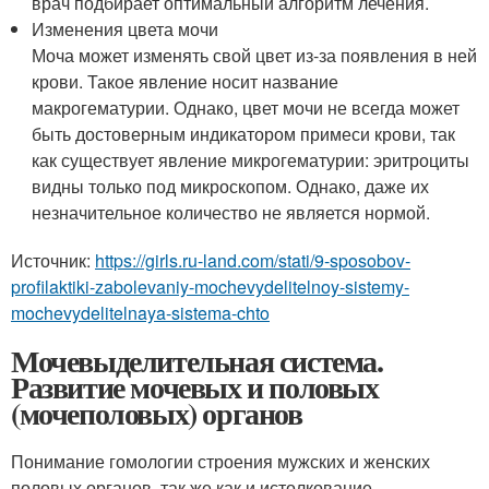
врач подбирает оптимальный алгоритм лечения.
Изменения цвета мочи
Моча может изменять свой цвет из-за появления в ней
крови. Такое явление носит название
макрогематурии. Однако, цвет мочи не всегда может
быть достоверным индикатором примеси крови, так
как существует явление микрогематурии: эритроциты
видны только под микроскопом. Однако, даже их
незначительное количество не является нормой.
Источник:
https://girls.ru-land.com/stati/9-sposobov-
profilaktiki-zabolevaniy-mochevydelitelnoy-sistemy-
mochevydelitelnaya-sistema-chto
Мочевыделительная система.
Развитие мочевых и половых
(мочеполовых) органов
Понимание гомологии строения мужских и женских
половых органов, так же как и истолкование