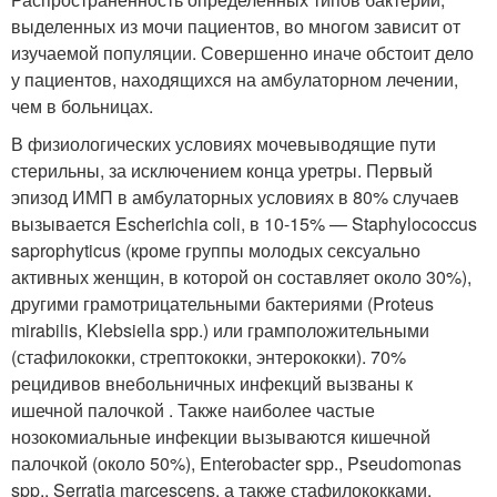
выделенных из мочи пациентов, во многом зависит от
изучаемой популяции. Совершенно иначе обстоит дело
у пациентов, находящихся на амбулаторном лечении,
чем в больницах.
В физиологических условиях мочевыводящие пути
стерильны, за исключением конца уретры. Первый
эпизод ИМП в амбулаторных условиях в 80% случаев
вызывается Escherichia coli, в 10-15% — Staphylococcus
saprophyticus (кроме группы молодых сексуально
активных женщин, в которой он составляет около 30%),
другими грамотрицательными бактериями (Proteus
mirabilis, Klebsiella spp.) или грамположительными
(стафилококки, стрептококки, энтерококки). 70%
рецидивов внебольничных инфекций вызваны к
ишечной палочкой . Также наиболее частые
нозокомиальные инфекции вызываются кишечной
палочкой (около 50%), Enterobacter spp., Pseudomonas
spp., Serratia marcescens, а также стафилококками,