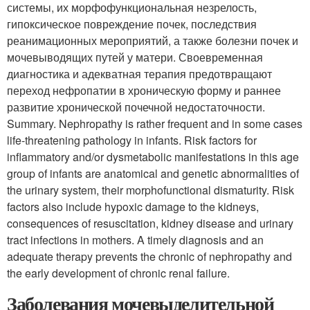
системы, их морфофункциональная незрелость,
гипоксическое повреждение почек, последствия
реанимационных мероприятий, а также болезни почек и
мочевыводящих путей у матери. Своевременная
диагностика и адекватная терапия предотвращают
переход нефропатии в хроническую форму и раннее
развитие хронической почечной недостаточности.
Summary. Nephropathy is rather frequent and in some cases
life-threatening pathology in infants. Risk factors for
inflammatory and/or dysmetabolic manifestations in this age
group of infants are anatomical and genetic abnormalities of
the urinary system, their morphofunctional dismaturity. Risk
factors also include hypoxic damage to the kidneys,
consequences of resuscitation, kidney disease and urinary
tract infections in mothers. A timely diagnosis and an
adequate therapy prevents the chronic of nephropathy and
the early development of chronic renal failure.
Заболевания мочевыделительной