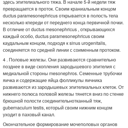
здесь эпителиального тяжа. В начале 5-й недели тяж
превращается в проток. Своим краниальным концом
ductus paramesonephricus открывается в полость тела
несколько кпереди от переднего конца первичной почки.
В отличие от ductus mesonephricus , открывающихся
каждый особо, ductus paramesonephricus своим
каудальным концом, подходя к sinus urogenitalis,
соединяется по средней линии с соименным протоком.
4 . Половые железы. Они развиваются сравнительно
позднее в виде скопления зародышевого эпителия с
медиальной стороны mesonephros. Семенные трубочки
яичка и содержащие яйца фолликулы яичника
развиваются из зародышевых эпителиальных клеток. От
нижнего полюса половой железы тянется вниз по стенке
брюшной полости соединительнотканный тяж,
gubernaculum testis, который своим нижним концом
уходит в паховый канал.
Окончательное формирование мочеполовых органов