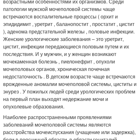
возрастными особенностями их организмов. Среди
патологии мужской мочеполовой системы чаще
встречаются воспалительные процессы ( орхит и
эпидидимит , уретрит , баланопостит , простатит , цистит
), аденома предстательной железы , половые инфекции.
Женские урологические заболевания – это уретрит,
цистит, инфекции передающиеся половым путем и их
последствия. И у мужчин, и у женщин возникают
мочекаменная болезнь , пиелонефрит , опухоли
мочеполовых органов, хроническая почечная
недостаточность . В детском возрасте чаще встречаются
врожденные аномалии мочеполовой системы, циститы и
энурез . У пожилых людей среди урологических проблем
на первый план выходят недержание мочи и
опухолевые образования.
Наиболее распространенными проявлениями
заболеваний мочеполовой системы являются
расстройства мочеиспускания (учащение или задержка),
боли в поясничной области, в области гениталий,