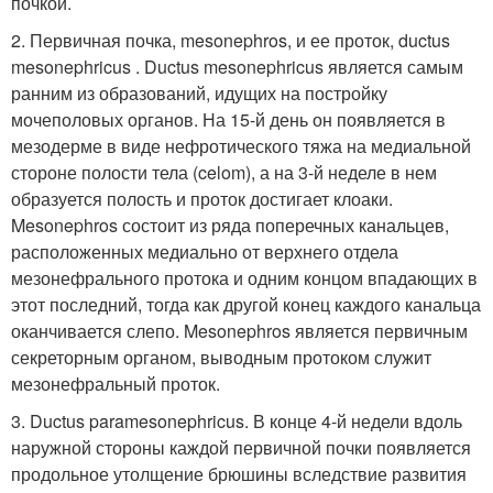
почкой.
2. Первичная почка, mesonephros, и ее проток, ductus
mesonephricus . Ductus mesonephricus является самым
ранним из образований, идущих на постройку
мочеполовых органов. На 15-й день он появляется в
мезодерме в виде нефротического тяжа на медиальной
стороне полости тела (celom), а на 3-й неделе в нем
образуется полость и проток достигает клоаки.
Mesonephros состоит из ряда поперечных канальцев,
расположенных медиально от верхнего отдела
мезонефрального протока и одним концом впадающих в
этот последний, тогда как другой конец каждого канальца
оканчивается слепо. Mesonephros является первичным
секреторным органом, выводным протоком служит
мезонефральный проток.
3. Ductus paramesonephricus. В конце 4-й недели вдоль
наружной стороны каждой первичной почки появляется
продольное утолщение брюшины вследствие развития