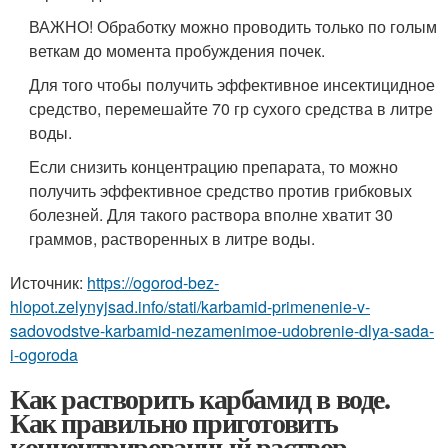
ВАЖНО! Обработку можно проводить только по голым
веткам до момента пробуждения почек.
Для того чтобы получить эффективное инсектицидное
средство, перемешайте 70 гр сухого средства в литре
воды.
Если снизить концентрацию препарата, то можно
получить эффективное средство против грибковых
болезней. Для такого раствора вполне хватит 30
граммов, растворенных в литре воды.
Источник:
https://ogorod-bez-
hlopot.zelynyjsad.info/stati/karbamid-primenenie-v-
sadovodstve-karbamid-nezamenimoe-udobrenie-dlya-sada-
i-ogoroda
Как растворить карбамид в воде.
Как правильно приготовить
концентрированный раствор